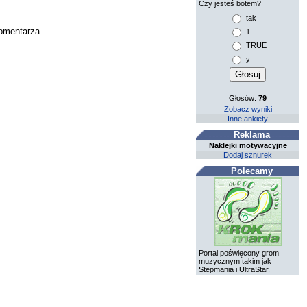
Czy jesteś botem?
tak
komentarza.
1
TRUE
y
Głosów:
79
Zobacz wyniki
Inne ankiety
Reklama
Naklejki motywacyjne
Dodaj sznurek
Polecamy
Portal poświęcony grom
muzycznym takim jak
Stepmania i UltraStar.