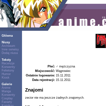
Główna
Niusy
Archiwum
Inne serwisy
Dodaj niusa
Teksty
Recenzje
Płeć:
♂ mężczyzna
Konwenty
Felietony
Miejscowość:
Wągrowiec
Humor
Ostatnie logowanie:
15.11.2011
Kiosk
Data rejestracji:
15.11.2011
Galerie
Anime
Znajomi
Manga
Konwenty
zecior nie ma jeszcze żadnych znajomych.
Cosplay
Fanarty
Komiksy