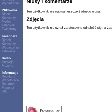
Niusy i komentarze
Wydarzenia
Plikownia
Ten użytkownik nie napisał jeszcze żadnego niusa.
Nihon
Konwenty
Zdjęcia
Media
Teledyski
Ten użytkownik nie uznał za stosowne odnaleźć się na ża
Zwiastuny
Kalendarz
Rynek
Konwenty
Wydarzenia
Telewizja
Radio
Audycje
Muzyka
Informacje
Redakcja
Współpraca
Reklama
Mecenat
IRC