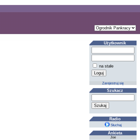
Użytkownik
na stałe
Zarejestruj się
Szukacz
Radio
Słuchaj
Ankieta
Joe