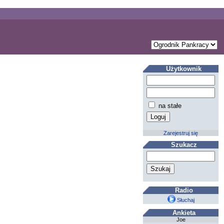
Użytkownik
na stałe
Zarejestruj się
Szukacz
Radio
Słuchaj
Ankieta
Joe