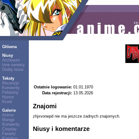
Główna
Niusy
Archiwum
Inne serwisy
Dodaj niusa
Teksty
Recenzje
Ostatnie logowanie:
01.01.1970
Konwenty
Felietony
Data rejestracji:
13.05.2026
Humor
Kiosk
Znajomi
Galerie
Anime
zhjxvonepd nie ma jeszcze żadnych znajomych.
Manga
Konwenty
Niusy i komentarze
Cosplay
Fanarty
Komiksy