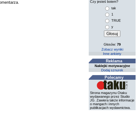
Czy jesteś botem?
komentarza.
tak
1
TRUE
y
Głosów:
79
Zobacz wyniki
Inne ankiety
Reklama
Naklejki motywacyjne
Dodaj sznurek
Polecamy
Strona magazynu Otaku
wydawanego przez Studio
JG. Zawiera także informacje
o mangach i innych
publikacjach wydawnictwa.