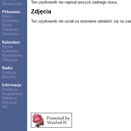
Ten użytkownik nie napisał jeszcze żadnego niusa.
Wydarzenia
Zdjęcia
Plikownia
Nihon
Konwenty
Ten użytkownik nie uznał za stosowne odnaleźć się na ża
Media
Teledyski
Zwiastuny
Kalendarz
Rynek
Konwenty
Wydarzenia
Telewizja
Radio
Audycje
Muzyka
Informacje
Redakcja
Współpraca
Reklama
Mecenat
IRC