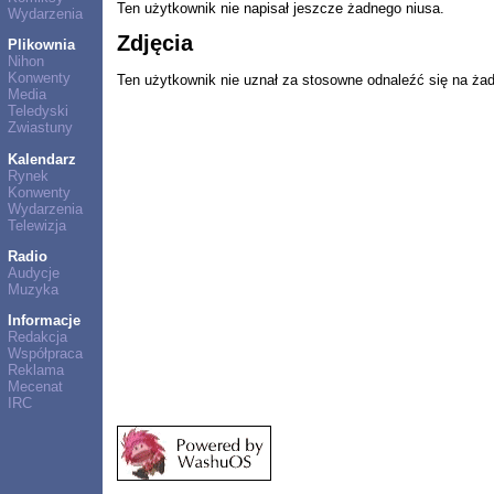
Ten użytkownik nie napisał jeszcze żadnego niusa.
Wydarzenia
Zdjęcia
Plikownia
Nihon
Konwenty
Ten użytkownik nie uznał za stosowne odnaleźć się na ża
Media
Teledyski
Zwiastuny
Kalendarz
Rynek
Konwenty
Wydarzenia
Telewizja
Radio
Audycje
Muzyka
Informacje
Redakcja
Współpraca
Reklama
Mecenat
IRC