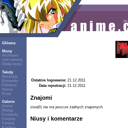
Główna
Niusy
Archiwum
Inne serwisy
Dodaj niusa
Teksty
Recenzje
Ostatnie logowanie:
21.12.2011
Konwenty
Felietony
Data rejestracji:
21.12.2011
Humor
Kiosk
Znajomi
Galerie
Anime
zisia01 nie ma jeszcze żadnych znajomych.
Manga
Konwenty
Niusy i komentarze
Cosplay
Fanarty
Komiksy