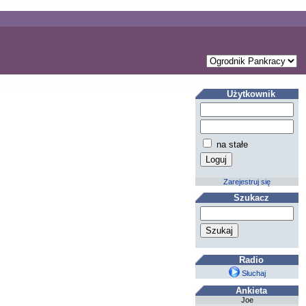
Użytkownik
na stałe
Zarejestruj się
Szukacz
Radio
Słuchaj
Ankieta
Joe