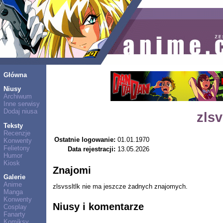
Główna
Niusy
Archiwum
Inne serwisy
Dodaj niusa
zlsv
Teksty
Recenzje
Ostatnie logowanie:
01.01.1970
Konwenty
Felietony
Data rejestracji:
13.05.2026
Humor
Kiosk
Znajomi
Galerie
Anime
zlsvssltlk nie ma jeszcze żadnych znajomych.
Manga
Konwenty
Niusy i komentarze
Cosplay
Fanarty
Komiksy