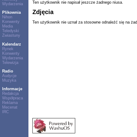
Ten użytkownik nie napisał jeszcze żadnego niusa.
Wydarzenia
Zdjęcia
Plikownia
Nihon
Konwenty
Ten użytkownik nie uznał za stosowne odnaleźć się na ża
Media
Teledyski
Zwiastuny
Kalendarz
Rynek
Konwenty
Wydarzenia
Telewizja
Radio
Audycje
Muzyka
Informacje
Redakcja
Współpraca
Reklama
Mecenat
IRC