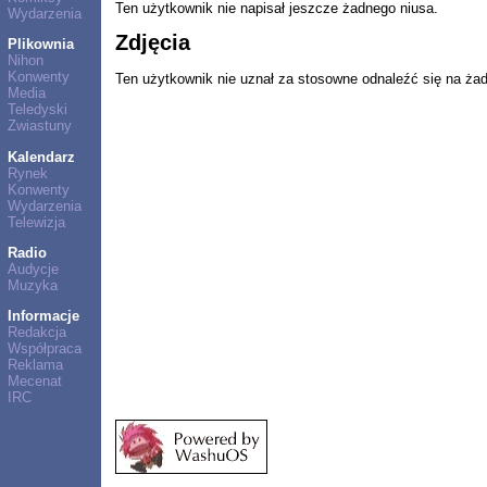
Ten użytkownik nie napisał jeszcze żadnego niusa.
Wydarzenia
Zdjęcia
Plikownia
Nihon
Konwenty
Ten użytkownik nie uznał za stosowne odnaleźć się na ża
Media
Teledyski
Zwiastuny
Kalendarz
Rynek
Konwenty
Wydarzenia
Telewizja
Radio
Audycje
Muzyka
Informacje
Redakcja
Współpraca
Reklama
Mecenat
IRC