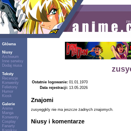
Główna
Niusy
Archiwum
Inne serwisy
Dodaj niusa
zusy
Teksty
Recenzje
Ostatnie logowanie:
01.01.1970
Konwenty
Felietony
Data rejestracji:
13.05.2026
Humor
Kiosk
Znajomi
Galerie
Anime
zusyeggkly nie ma jeszcze żadnych znajomych.
Manga
Konwenty
Niusy i komentarze
Cosplay
Fanarty
Komiksy