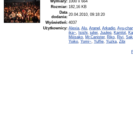
Wymiary:
1000 x 664
Rozmiar:
182,16 KB
Data
20.04.2010, 09:18:20
dodania:
Wyświetleń:
4037
Użytkownicy:
Alexia
,
Alu
,
Aranel
,
Arkadio
,
Ayu-cha
ika~
,
Isishi
,
juliei
,
Juuleq
,
Kamlot
,
Ka
Miiisako
,
Mr.Canister
,
Riko
,
Rivi
,
Sak
Yoiko
,
Yomi~
,
Yuffie
,
Yuzka
,
Zibi
P