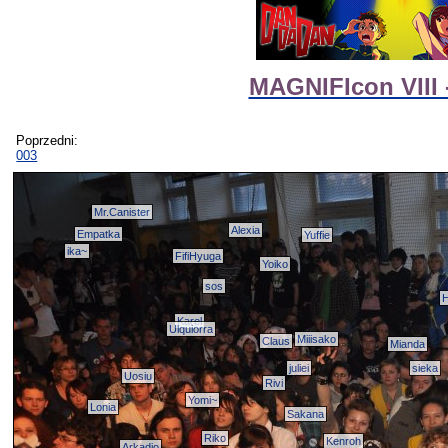
MAGNIFIcon VIII 
Poprzedni:
003
Mr.Canister
Alexia
Empatka
Yuffie
ika~
FifiHyuga
Yoiko
sos
H
Karel
Ulquiorra
Miiisako
Claus
Mianda
juliei
sieka
Uosiu
Rivi
Yomi~
Lonia
Sakana
Riko
Kenroh
Arkadio