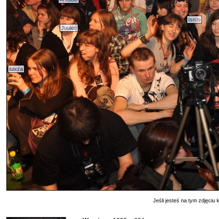
Isishi
Juuleq
luixza
Jeśli jesteś na tym zdjęciu k