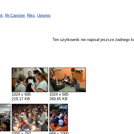
et
,
Mr.Canister
,
Riko
,
Upioreq
Ten użytkownik nie napisał jeszcze żadnego 
1024 x 685
1024 x 685
219,17 KB
269,65 KB
1000 x 750
668 x 1000