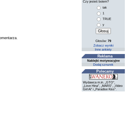
Czy jesteś botem?
tak
1
TRUE
y
komentarza.
Głosów:
79
Zobacz wyniki
Inne ankiety
Reklama
Naklejki motywacyjne
Dodaj sznurek
Polecamy
Wydawca m.in. „GTO”,
„Love Hina”, „MARS”, „Video
Girl Ai” i „Paradise Kiss”.