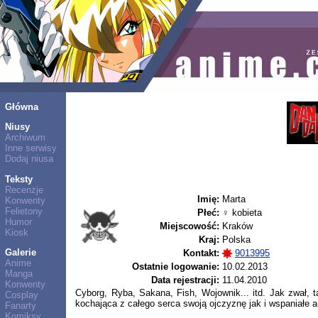
Główna
Niusy
Archiwum
Inne serwisy
Dodaj niusa
Teksty
Recenzje
Imię:
Marta
Konwenty
Felietony
Płeć:
♀ kobieta
Humor
Miejscowość:
Kraków
Kiosk
Kraj:
Polska
Galerie
Kontakt:
9013995
Anime
Ostatnie logowanie:
10.02.2013
Manga
Data rejestracji:
11.04.2010
Konwenty
Cyborg, Ryba, Sakana, Fish, Wojownik... itd. Jak zwał, 
Cosplay
kochająca z całego serca swoją ojczyznę jak i wspaniałe a
Fanarty
Komiksy