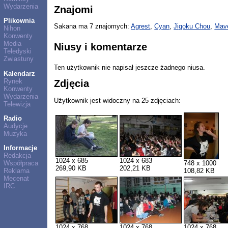
Wydarzenia
Znajomi
Plikownia
Sakana ma 7 znajomych:
Agrest
,
Cyan
,
Jigoku Chou
,
Mav
Nihon
Konwenty
Media
Niusy i komentarze
Teledyski
Zwiastuny
Ten użytkownik nie napisał jeszcze żadnego niusa.
Kalendarz
Rynek
Zdjęcia
Konwenty
Wydarzenia
Użytkownik jest widoczny na 25 zdjęciach:
Telewizja
Radio
Audycje
Muzyka
Informacje
Redakcja
1024 x 685
1024 x 683
748 x 1000
Współpraca
269,90 KB
202,21 KB
108,82 KB
Reklama
Mecenat
IRC
1024 x 768
1024 x 768
1024 x 768