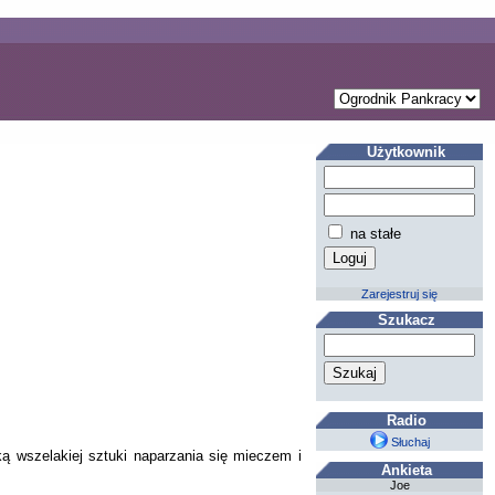
Użytkownik
na stałe
Zarejestruj się
Szukacz
Radio
Słuchaj
ką wszelakiej sztuki naparzania się mieczem i
Ankieta
Joe