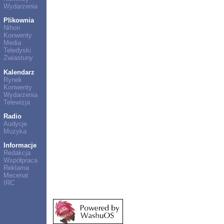
Wydarzenia
Plikownia
Nihon
Konwenty
Media
Teledyski
Zwiastuny
Kalendarz
Rynek
Konwenty
Wydarzenia
Telewizja
Radio
Audycje
Muzyka
Informacje
Redakcja
Współpraca
Reklama
Mecenat
IRC