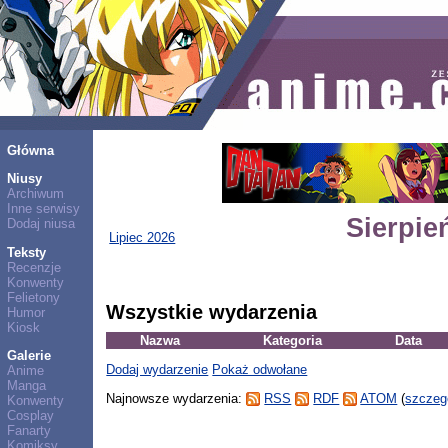
Główna
Niusy
Archiwum
Inne serwisy
Sierpie
Dodaj niusa
Lipiec 2026
Teksty
Recenzje
Konwenty
Felietony
Wszystkie wydarzenia
Humor
Kiosk
Nazwa
Kategoria
Data
Galerie
Dodaj wydarzenie
Pokaż odwołane
Anime
Manga
Najnowsze wydarzenia:
RSS
RDF
ATOM
(
szczeg
Konwenty
Cosplay
Fanarty
Komiksy