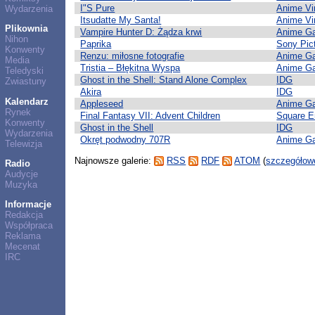
I"S Pure
Anime Vir
Wydarzenia
Itsudatte My Santa!
Anime Vir
Plikownia
Vampire Hunter D: Żądza krwi
Anime G
Nihon
Paprika
Sony Pic
Konwenty
Renzu: miłosne fotografie
Anime G
Media
Tristia – Błękitna Wyspa
Anime G
Teledyski
Ghost in the Shell: Stand Alone Complex
IDG
Zwiastuny
Akira
IDG
Kalendarz
Appleseed
Anime G
Rynek
Final Fantasy VII: Advent Children
Square E
Konwenty
Ghost in the Shell
IDG
Wydarzenia
Okręt podwodny 707R
Anime G
Telewizja
Najnowsze galerie:
RSS
RDF
ATOM
(
szczegółowe
Radio
Audycje
Muzyka
Informacje
Redakcja
Współpraca
Reklama
Mecenat
IRC