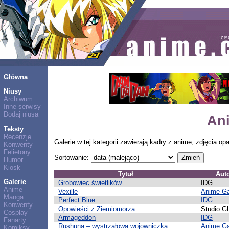
Główna
Niusy
Archiwum
Inne serwisy
Dodaj niusa
An
Teksty
Recenzje
Galerie w tej kategorii zawierają kadry z anime, zdjęcia o
Konwenty
Felietony
Sortowanie:
Humor
Kiosk
Tytuł
Aut
Galerie
Grobowiec świetlików
IDG
Anime
Vexille
Anime G
Manga
Perfect Blue
IDG
Konwenty
Opowieści z Ziemiomorza
Studio Gh
Cosplay
Armageddon
IDG
Fanarty
Rushuna – wystrzałowa wojowniczka
Anime G
Komiksy