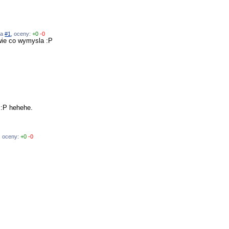
na
#1
, oceny:
+0
-0
wie co wymysla :P
 :P hehehe.
, oceny:
+0
-0