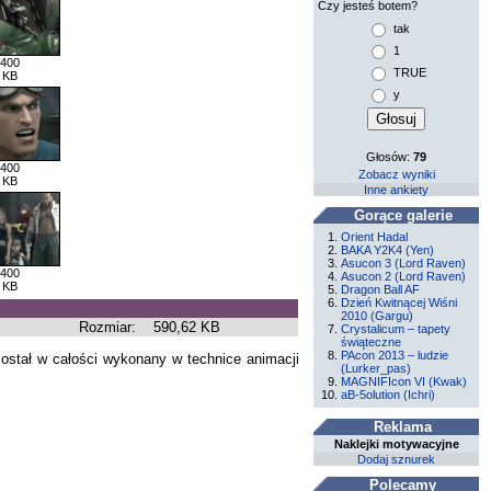
Czy jesteś botem?
tak
1
 400
TRUE
 KB
y
Głosów:
79
 400
Zobacz wyniki
 KB
Inne ankiety
Gorące galerie
Orient Hadal
BAKA Y2K4 (Yen)
Asucon 3 (Lord Raven)
 400
Asucon 2 (Lord Raven)
 KB
Dragon Ball AF
Dzień Kwitnącej Wiśni
2010 (Gargu)
Rozmiar:
590,62 KB
Crystalicum – tapety
świąteczne
PAcon 2013 – ludzie
został w całości wykonany w technice animacji
(Lurker_pas)
MAGNIFIcon VI (Kwak)
aB-5olution (Ichri)
Reklama
Naklejki motywacyjne
Dodaj sznurek
Polecamy