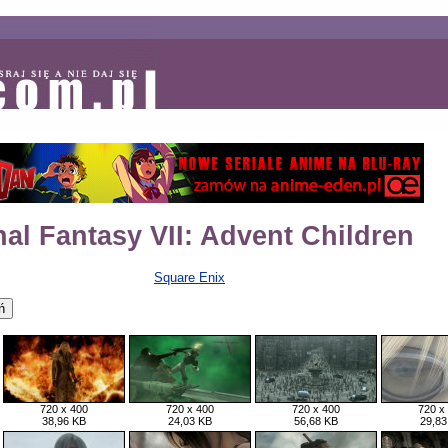
nal Fantasy VII: Advent Children
Square Enix
720 x 400
720 x 400
720 x 400
720 x
38,96 KB
24,03 KB
56,68 KB
29,83