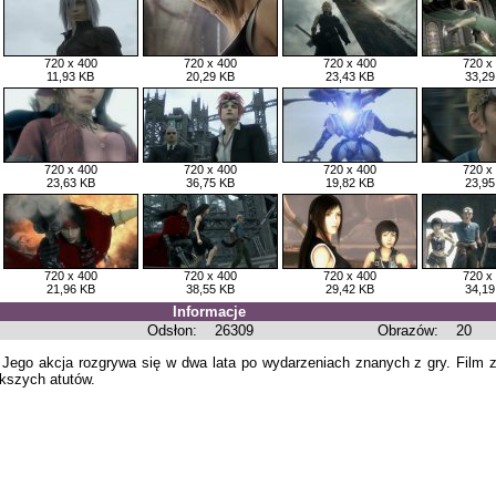
720 x 400
720 x 400
720 x 400
720 x
11,93 KB
20,29 KB
23,43 KB
33,29
720 x 400
720 x 400
720 x 400
720 x
23,63 KB
36,75 KB
19,82 KB
23,95
720 x 400
720 x 400
720 x 400
720 x
21,96 KB
38,55 KB
29,42 KB
34,19
Informacje
Odsłon:
26309
Obrazów:
20
”. Jego akcja rozgrywa się w dwa lata po wydarzeniach znanych z gry. Film 
ększych atutów.