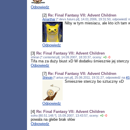
Odpowiedz
[2]
Re: Final Fantasy VII: Advent Children
Amarthar
[*.devs.futuro.pl], 14.01.2006, 19:31:50, odpowiedź 
Niby w tym miesiacu, ale kto ich tam 
Odpowiedz
[3]
Re: Final Fantasy VII: Advent Children
shiran [*.centertel.pl], 14.09.2007, 18:33:37, oceny:
+0
-0
Tifa ma za duży biust xD W dodatku śmiesznie jej sterczy
Odpowiedz
[7]
Re: Final Fantasy VII: Advent Children
Shinoin
[*.artus.net.pl], 25.06.2011, 19:31:27, odpowiedź na
#3
Śmiesznie sterczy bo sztuczny xD
Odpowiedz
[4]
Re: Final Fantasy VII: Advent Children
soho [80.51.148.*], 15.09.2007, 13:43:57, oceny:
+0
-0
powala na glebe brak słów
Odpowiedz