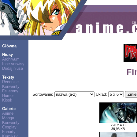
Główna
Niusy
Archiwum
Inne serwisy
Dodaj niusa
Fi
Teksty
Recenzje
Konwenty
Felietony
Sortowanie:
Układ:
Humor
Kiosk
Galerie
Anime
Manga
Konwenty
720 x 400
Cosplay
39,93 KB
Fanarty
Komiksy