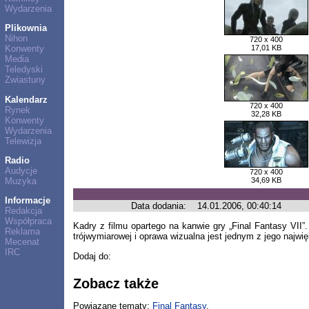
Wydarzenia
Plikownia
Nihon
720 x 400
Konwenty
17,01 KB
Media
Teledyski
Zwiastuny
Kalendarz
720 x 400
Rynek
32,28 KB
Konwenty
Wydarzenia
Telewizja
Radio
Audycje
720 x 400
Muzyka
34,69 KB
Informacje
Data dodania:
14.01.2006, 00:40:14
Redakcja
Współpraca
Kadry z filmu opartego na kanwie gry „Final Fantasy VII
Reklama
trójwymiarowej i oprawa wizualna jest jednym z jego najwi
Mecenat
IRC
Dodaj do:
Zobacz także
Powiązane tematy:
Final Fantasy
.