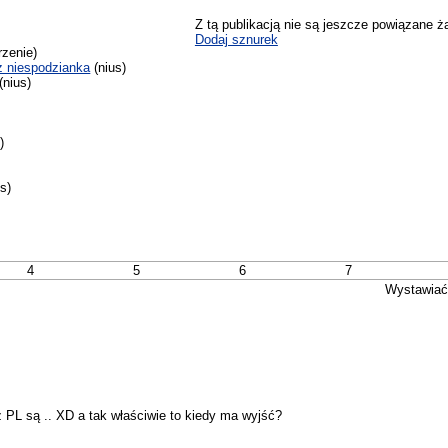
Z tą publikacją nie są jeszcze powiązane ż
Dodaj sznurek
zenie)
z niespodzianka
(nius)
(nius)
)
)
s)
4
5
6
7
Wystawiać
 z PL są .. XD a tak właściwie to kiedy ma wyjść?