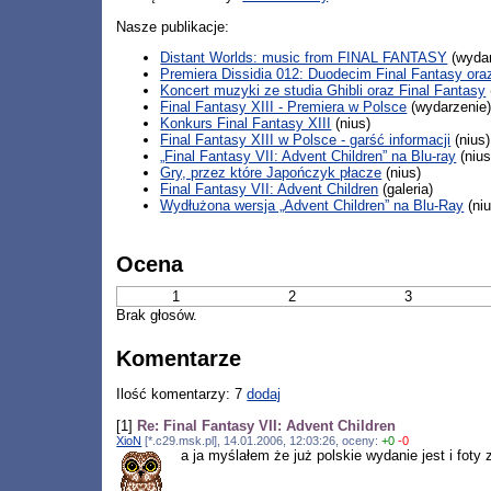
Nasze publikacje:
Distant Worlds: music from FINAL FANTASY
(wydar
Premiera Dissidia 012: Duodecim Final Fantasy ora
Koncert muzyki ze studia Ghibli oraz Final Fantasy
Final Fantasy XIII - Premiera w Polsce
(wydarzenie
Konkurs Final Fantasy XIII
(nius)
Final Fantasy XIII w Polsce - garść informacji
(nius)
„Final Fantasy VII: Advent Children” na Blu-ray
(nius
Gry, przez które Japończyk płacze
(nius)
Final Fantasy VII: Advent Children
(galeria)
Wydłużona wersja „Advent Children” na Blu-Ray
(niu
Ocena
1
2
3
Brak głosów.
Komentarze
Ilość komentarzy: 7
dodaj
[1]
Re: Final Fantasy VII: Advent Children
XioN
[*.c29.msk.pl], 14.01.2006, 12:03:26, oceny:
+0
-0
a ja myślałem że już polskie wydanie jest i foty