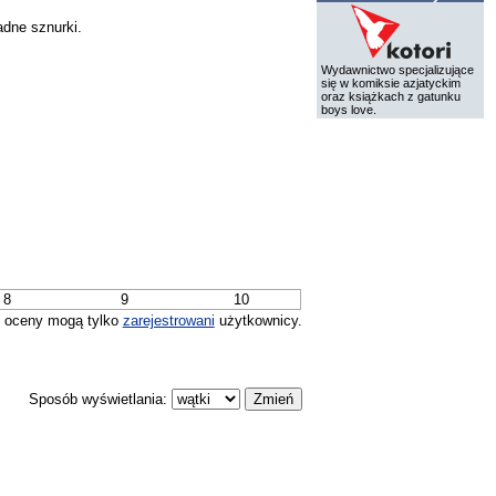
adne sznurki.
Wydawnictwo specjalizujące
się w komiksie azjatyckim
oraz książkach z gatunku
boys love.
8
9
10
 oceny mogą tylko
zarejestrowani
użytkownicy.
Sposób wyświetlania: