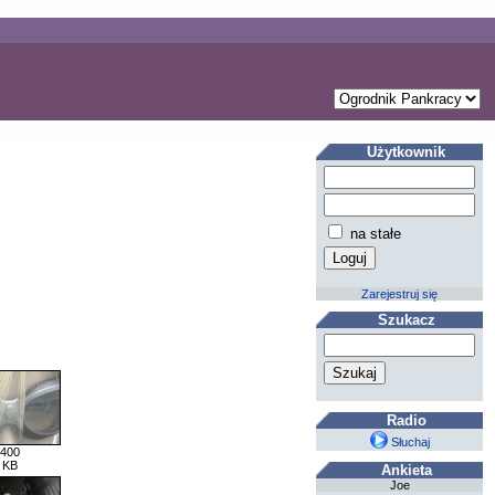
Użytkownik
na stałe
Zarejestruj się
Szukacz
Radio
Słuchaj
 400
 KB
Ankieta
Joe