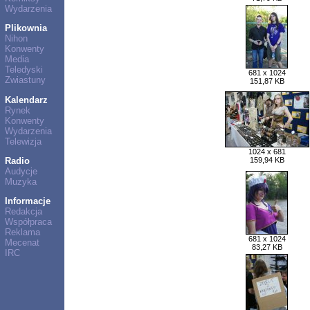
Wydarzenia
Plikownia
Nihon
Konwenty
Media
Teledyski
681 x 1024
Zwiastuny
151,87 KB
Kalendarz
Rynek
Konwenty
Wydarzenia
Telewizja
1024 x 681
Radio
159,94 KB
Audycje
Muzyka
Informacje
Redakcja
Współpraca
Reklama
681 x 1024
Mecenat
83,27 KB
IRC