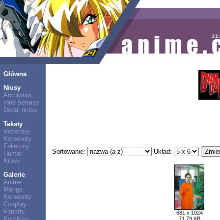
Główna
Niusy
Archiwum
Inne serwisy
Dodaj niusa
Teksty
Recenzje
Konwenty
Felietony
Sortowanie:
Układ:
Humor
Kiosk
Galerie
Anime
Manga
Konwenty
Cosplay
Fanarty
681 x 1024
Komiksy
71,79 KB