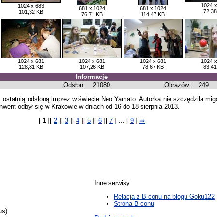
1024 x
1024 x 683
681 x 1024
681 x 1024
72,38
101,32 KB
76,71 KB
114,47 KB
1024 x 681
1024 x 681
1024 x 681
1024 x
128,81 KB
107,26 KB
78,67 KB
83,41
Informacje
Odsłon:
21080
Obrazów:
249
em ostatnią odsłoną imprez w świecie Neo Yamato. Autorka nie szczędziła miga
nwent odbył się w Krakowie w dniach od 16 do 18 sierpnia 2013.
[
1
][
2
][
3
][
4
][
5
][
6
][
7
] ... [
9
]
⇒
Inne serwisy:
Relacja z B-conu na blogu Goku122
Strona B-conu
us)