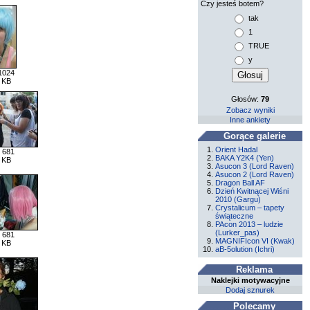
Czy jesteś botem?
tak
1
TRUE
y
1024
 KB
Głosów:
79
Zobacz wyniki
Inne ankiety
Gorące galerie
Orient Hadal
 681
BAKA Y2K4 (Yen)
 KB
Asucon 3 (Lord Raven)
Asucon 2 (Lord Raven)
Dragon Ball AF
Dzień Kwitnącej Wiśni
2010 (Gargu)
Crystalicum – tapety
świąteczne
PAcon 2013 – ludzie
(Lurker_pas)
 681
MAGNIFIcon VI (Kwak)
 KB
aB-5olution (Ichri)
Reklama
Naklejki motywacyjne
Dodaj sznurek
Polecamy