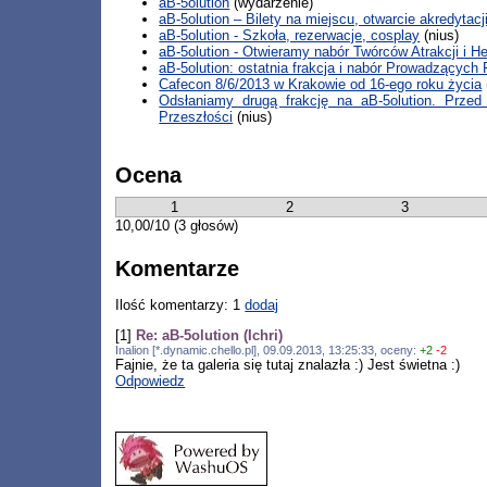
aB-5olution
(wydarzenie)
aB-5olution – Bilety na miejscu, otwarcie akredytacj
aB-5olution - Szkoła, rezerwacje, cosplay
(nius)
aB-5olution - Otwieramy nabór Twórców Atrakcji i H
aB-5olution: ostatnia frakcja i nabór Prowadzących 
Cafecon 8/6/2013 w Krakowie od 16-ego roku życia
Odsłaniamy drugą frakcję na aB-5olution. Pr
Przeszłości
(nius)
Ocena
1
2
3
10,00/10 (3 głosów)
Komentarze
Ilość komentarzy: 1
dodaj
[1]
Re: aB-5olution (Ichri)
Inalion [*.dynamic.chello.pl], 09.09.2013, 13:25:33, oceny:
+2
-2
Fajnie, że ta galeria się tutaj znalazła :) Jest świetna :)
Odpowiedz