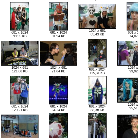
1024 x 681
681 x 1024
681 x 1024
681 x 
83,43 KB
99,95 KB
91,94 KB
74,07
1024 x 681
1024 x 681
1024 x
681 x 1024
121,88 KB
71,84 KB
99,92
115,31 KB
1024 x
681 x 1024
681 x 1024
681 x 1024
95,51
120,21 KB
64,24 KB
88,38 KB