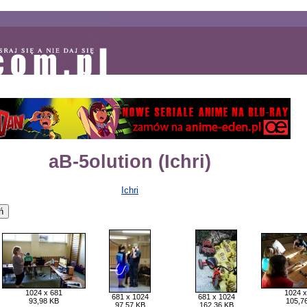
aB-5olution (Ichri)
Ichri
1024 x 681
1024 x
681 x 1024
681 x 1024
93,98 KB
105,7
97,57 KB
162,36 KB