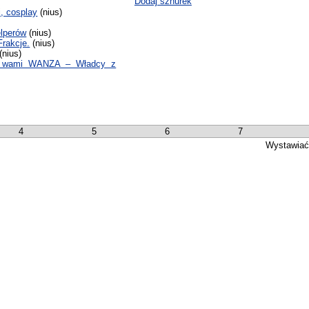
Dodaj sznurek
i, cosplay
(nius)
elperów
(nius)
Frakcje.
(nius)
(nius)
zed wami WANZA – Władcy z
4
5
6
7
Wystawiać