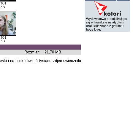
 681
 KB
Wydawnictwo specjalizujące
się w komiksie azjatyckim
oraz książkach z gatunku
boys love.
 681
 KB
Rozmiar:
21,70 MB
wki i na blisko ćwierć tysiącu zdjęć uwieczniła