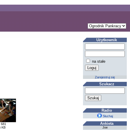
Użytkownik
na stałe
Zarejestruj się
Szukacz
Radio
Słuchaj
Ankieta
 681
Joe
6 KB