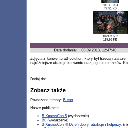
681 x 1024
77,51 KB
1024 x 682
119,93 KB
Data dodania:
05.09.2013, 12:47:46
Zdjęcia z konwentu aB-5olution, który był trzecią i zaraz
najróżniejsze atrakcje konwentu oraz jego uczestników. Ko
Dodaj do:
Zobacz także
Powiązane tematy:
B-con
.
Nasze publikacje:
B-XmassCon 5
(wydarzenie)
B6
(wydarzenie)
B-XmassCon 4! Dzień dobry, atrakcje i helperzy.
(ni