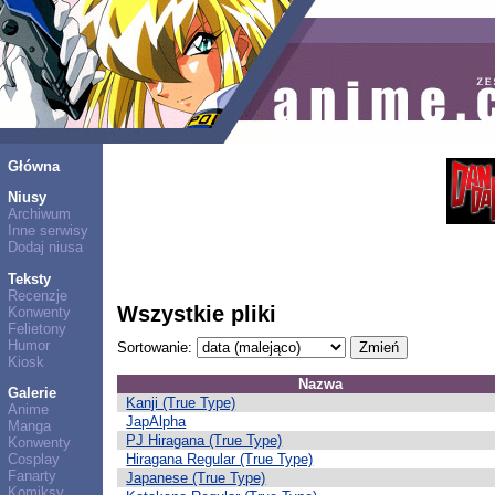
Główna
Niusy
Archiwum
Inne serwisy
Dodaj niusa
Teksty
Recenzje
Wszystkie pliki
Konwenty
Felietony
Humor
Sortowanie:
Kiosk
Nazwa
Galerie
Kanji (True Type)
Anime
JapAlpha
Manga
PJ Hiragana (True Type)
Konwenty
Hiragana Regular (True Type)
Cosplay
Fanarty
Japanese (True Type)
Komiksy