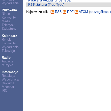
Katakana Regular (True Type)
Wydarzenia
PJ Katakana (True Type)
Plikownia
Najnowsze pliki:
RSS
RDF
ATOM
(
szczegółowe i
Nihon
Konwenty
Media
Teledyski
Zwiastuny
Kalendarz
Rynek
Konwenty
Wydarzenia
Telewizja
Radio
Audycje
Muzyka
Informacje
Redakcja
Współpraca
Reklama
Mecenat
IRC