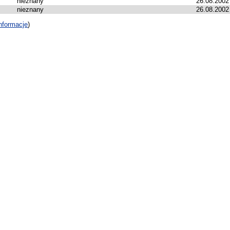
nieznany
26.08.2002
nieznany
26.08.2002
nformacje
)