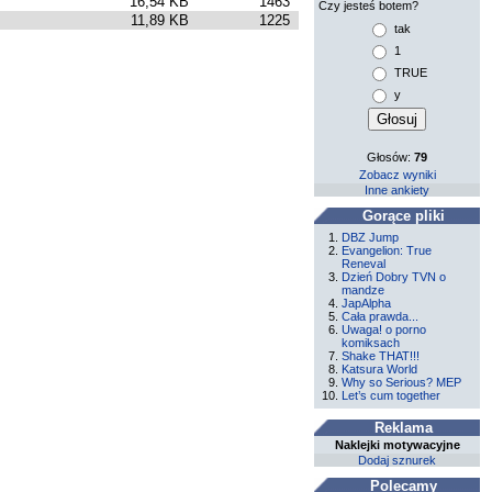
16,54 KB
1463
Czy jesteś botem?
11,89 KB
1225
tak
1
TRUE
y
Głosów:
79
Zobacz wyniki
Inne ankiety
Gorące pliki
DBZ Jump
Evangelion: True
Reneval
Dzień Dobry TVN o
mandze
JapAlpha
Cała prawda...
Uwaga! o porno
komiksach
Shake THAT!!!
Katsura World
Why so Serious? MEP
Let’s cum together
Reklama
Naklejki motywacyjne
Dodaj sznurek
Polecamy