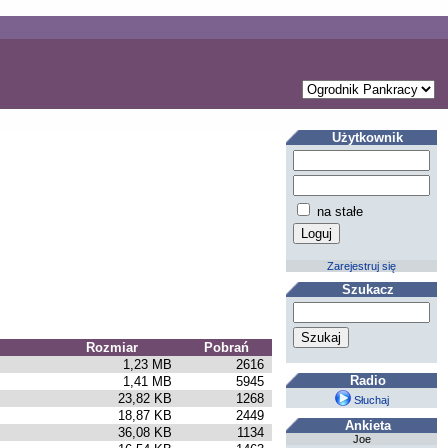
Użytkownik
na stałe
Zarejestruj się
Szukacz
Rozmiar
Pobrań
1,23 MB
2616
Radio
1,41 MB
5945
23,82 KB
1268
Słuchaj
18,87 KB
2449
Ankieta
36,08 KB
1134
Joe