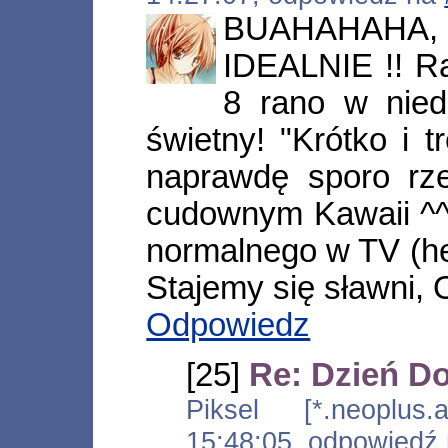
BUAHAHAHA,
IDEALNIE !! R
8 rano w nied
świetny! "Krótko i t
naprawdę sporo rz
cudownym Kawaii ^^ 
normalnego w TV (he
Stajemy się sławni, O
Odpowiedz
[25]
Re: Dzień D
Piksel [*.neoplus.a
15:48:05, odpowiedź