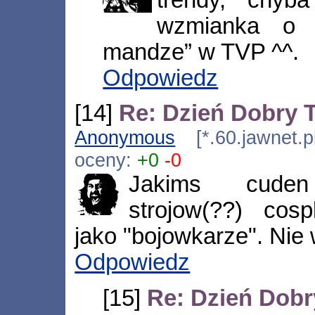
trendy, chyb
wzmianka o „n
mandze” w TVP ^^.
Odpowiedz
[14]
Re: Dzień Dobry
Anonymous
[*.60.jawnet.p
oceny:
+0
-0
Jakims cuden
strojow(??) cosp
jako "bojowkarze". Nie 
Odpowiedz
[15]
Re: Dzień Dob