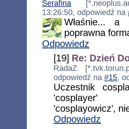
Serafina
[*.neoplus.ads
13:26:50, odpowiedź na
Właśnie... a 
poprawna form
Odpowiedz
[19]
Re: Dzień D
RadaZ [*.tvk.torun.
odpowiedź na
#15
, o
Uczestnik cospl
'cosplayer'
'cosplayowicz', ni
Odpowiedz