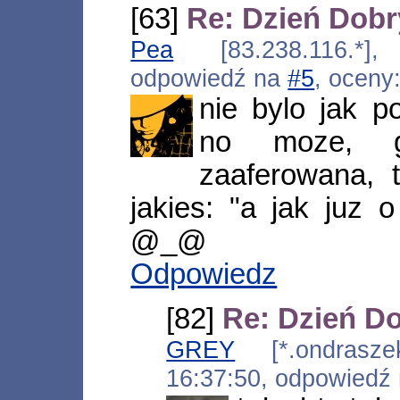
[63]
Re: Dzień Dob
Pea
[83.238.116.*],
odpowiedź na
#5
, oceny
nie bylo jak p
no moze, g
zaaferowana, 
jakies: "a jak juz 
@_@
Odpowiedz
[82]
Re: Dzień D
GREY
[*.ondraszek.
16:37:50, odpowiedź