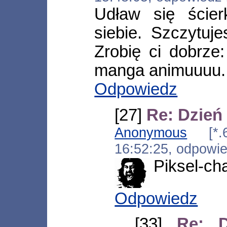
Udław się ście
siebie. Szczytuj
Zrobię ci dobrz
manga animuuuu.
Odpowiedz
[27]
Re: Dzień
Anonymous
[*.60
16:52:25, odpowi
Piksel-ch
Odpowiedz
[33]
Re: 