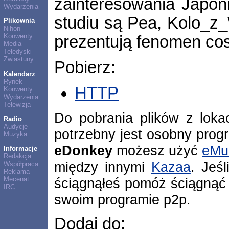
zainteresowania Japon
Wydarzenia
studiu są Pea, Kolo_z_
Plikownia
Nihon
Konwenty
prezentują fenomen co
Media
Teledyski
Zwiastuny
Pobierz:
Kalendarz
Rynek
HTTP
Konwenty
Wydarzenia
Telewizja
Do pobrania plików z lok
Radio
Audycje
potrzebny jest osobny prog
Muzyka
eDonkey
możesz użyć
eMu
Informacje
Redakcja
między innymi
Kazaa
. Jeśl
Współpraca
Reklama
ściągnąłeś pomóż ściągnąć 
Mecenat
IRC
swoim programie p2p.
Dodaj do: