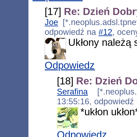
[17]
Re: Dzień Dob
Joe
[*.neoplus.adsl.tpne
odpowiedź na
#12
, ocen
Ukłony należą 
Odpowiedz
[18]
Re: Dzień D
Serafina
[*.neoplus.a
13:55:16, odpowiedź
*ukłon ukłon
Odpowiedz