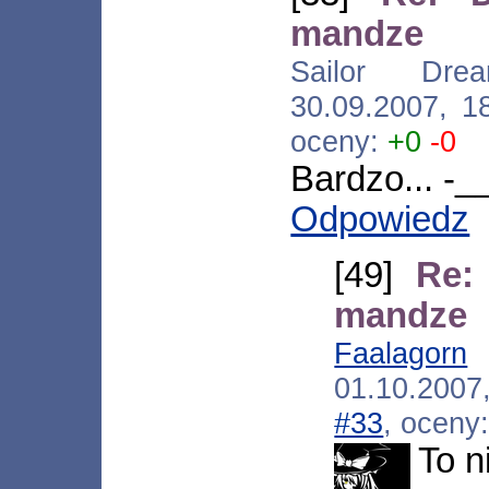
mandze
Sailor Dream
30.09.2007, 1
oceny:
+0
-0
Bardzo... -_
Odpowiedz
[49]
Re:
mandze
Faalagorn
[
01.10.2007
#33
, oceny
To n