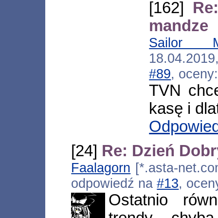
[162]
Re
mandze
Sailor 
18.04.2019
#89
, oceny
TVN chce
kasę i dl
Odpowie
[24]
Re: Dzień Dob
Faalagorn
[*.asta-net.co
odpowiedź na
#13
, ocen
Ostatnio równ