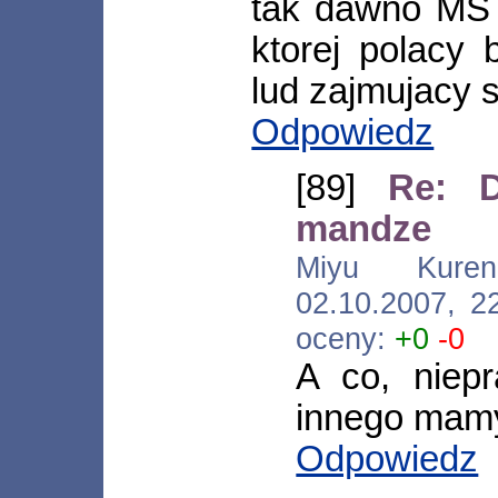
tak dawno MS 
ktorej polacy b
lud zajmujacy s
Odpowiedz
[89]
Re: 
mandze
Miyu Kurenai 
02.10.2007, 2
oceny:
+0
-0
A co, niep
innego mamy
Odpowiedz