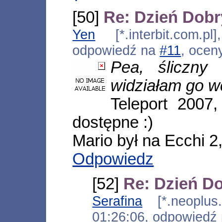
[50]
Re: Dzień Dob
Yen
[*.interbit.com.pl
odpowiedź na
#11
, ocen
Pea, śliczny 
widziałam go w
Teleport 2007,
dostępne :)
Mario był na Ecchi 2,
Odpowiedz
[52]
Re: Dzień D
Serafina
[*.neoplus.a
01:26:06, odpowiedź