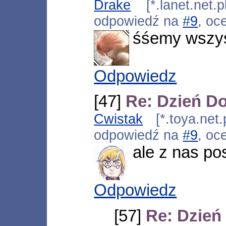
Drake
[*.lanet.net.
odpowiedź na
#9
, oc
śśemy wszy
Odpowiedz
[47]
Re: Dzień D
Cwistak
[*.toya.net.
odpowiedź na
#9
, oc
ale z nas po
Odpowiedz
[57]
Re: Dzień