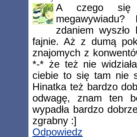
A czego się s
megawywiadu? D
zdaniem wyszło 
fajnie. Aż z dumą po
znajomych z konwentów"
*-* że też nie widział
ciebie to się tam nie
Hinatka też bardzo do
odwagę, znam ten bó
wypadła bardzo dobrze 
zgrabny :]
Odpowiedz