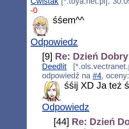
Cwistak
[*.toya.net.pl], 30
-0
śśem^^
Odpowiedz
[9]
Re: Dzień Dobr
Deedlit
[*.ols.vectranet
odpowiedź na
#4
, oceny
śśij XD Ja też
Odpowiedz
[44]
Re: Dzień D