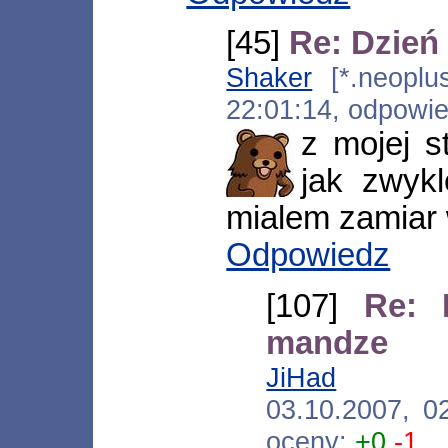
[45]
Re: Dzień
Shaker
[*.neoplus
22:01:14, odpowi
z mojej s
jak zwyk
mialem zamiar 
Odpowiedz
[107]
Re: 
mandze
JiHad
[*.neo
03.10.2007, 0
oceny:
+0
-1