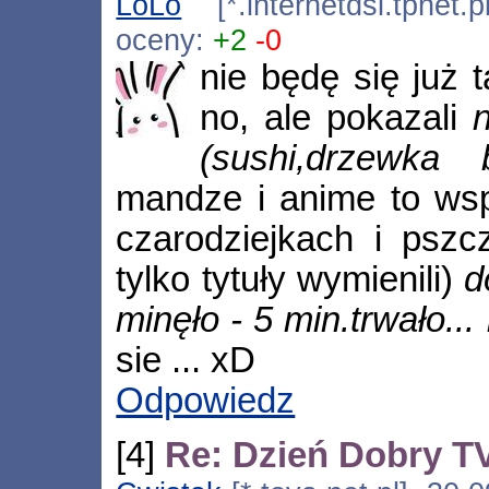
LoLo
[*.internetdsl.tpnet.
oceny:
+2
-0
nie będę się już t
no, ale pokazali
(sushi,drzewka bo
mandze i anime to wspo
czarodziejkach i pszcz
tylko tytuły wymienili)
d
minęło - 5 min.trwało... i
sie ... xD
Odpowiedz
[4]
Re: Dzień Dobry 