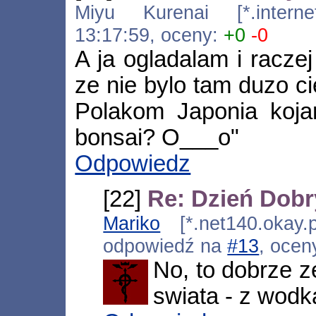
Miyu Kurenai [*.internetd
13:17:59, oceny:
+0
-0
A ja ogladalam i raczej
ze nie bylo tam duzo c
Polakom Japonia kojar
bonsai? O___o"
Odpowiedz
[22]
Re: Dzień Dob
Mariko
[*.net140.okay.p
odpowiedź na
#13
, ocen
No, to dobrze z
swiata - z wodk