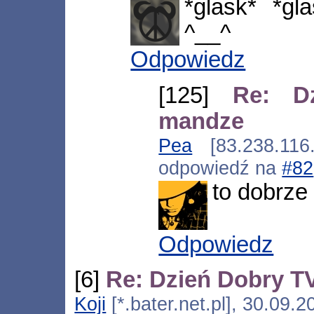
*glask* *gl
^__^
Odpowiedz
[125]
Re: D
mandze
Pea
[83.238.116.
odpowiedź na
#82
to dobrze
Odpowiedz
[6]
Re: Dzień Dobry 
Koji
[*.bater.net.pl], 30.09.