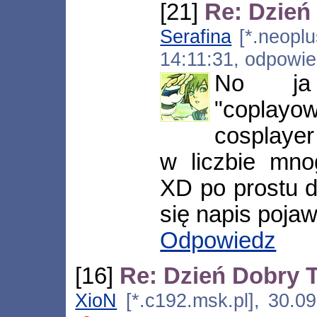
[21]
Re: Dzień
Serafina
[*.neoplu
14:11:31, odpowi
No ja
"coplay
cosplayer
w liczbie mno
XD po prostu d
się napis pojaw
Odpowiedz
[16]
Re: Dzień Dobry
XioN
[*.c192.msk.pl], 30.0