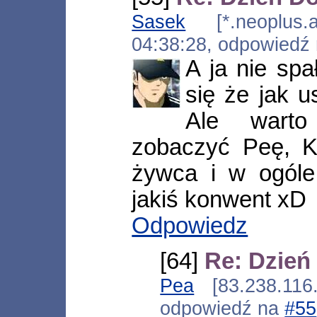
Sasek
[*.neoplus.ad
04:38:28, odpowiedź
A ja nie sp
się że jak 
Ale warto
zobaczyć Peę, K
żywca i w ogóle
jakiś konwent xD
Odpowiedz
[64]
Re: Dzień
Pea
[83.238.116.
odpowiedź na
#55