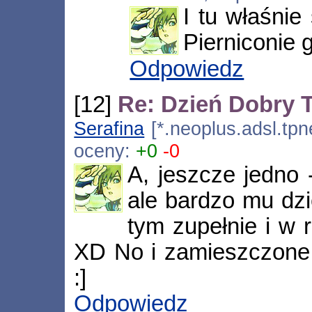
I tu właśnie
Pierniconie 
Odpowiedz
[12]
Re: Dzień Dobry
Serafina
[*.neoplus.adsl.tpn
oceny:
+0
-0
A, jeszcze jedno 
ale bardzo mu dzi
tym zupełnie i w 
XD No i zamieszczone 
:]
Odpowiedz