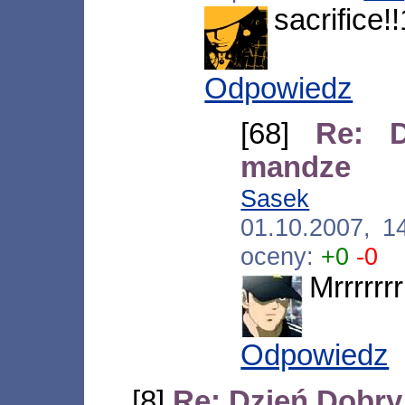
sacrifice!
Odpowiedz
[68]
Re: 
mandze
Sasek
[*.neo
01.10.2007, 1
oceny:
+0
-0
Mrrrrrr
Odpowiedz
[8]
Re: Dzień Dobr