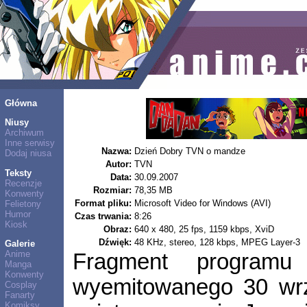
Główna
Niusy
Archiwum
Inne serwisy
Nazwa:
Dzień Dobry TVN o mandze
Dodaj niusa
Autor:
TVN
Teksty
Data:
30.09.2007
Recenzje
Rozmiar:
78,35 MB
Konwenty
Format pliku:
Microsoft Video for Windows (AVI)
Felietony
Humor
Czas trwania:
8:26
Kiosk
Obraz:
640 x 480, 25 fps, 1159 kbps, XviD
Dźwięk:
48 KHz, stereo, 128 kbps, MPEG Layer-3
Galerie
Anime
Fragment program
Manga
Konwenty
wyemitowanego 30 wrz
Cosplay
Fanarty
Komiksy