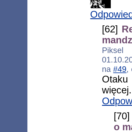
Odpowie
[62]
R
mandz
Piksel 
01.10.2
na
#49
,
Otaku 
więcej.
Odpow
[70
o m