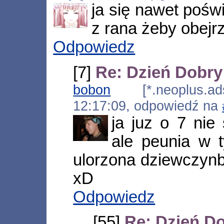
ja się nawet pośw
z rana żeby obejr
Odpowiedz
[7]
Re: Dzień Dobr
bobon
[*.neoplus.adsl
12:17:09, odpowiedź na
ja juz o 7 nie
ale peunia w 
ulorzona dziewczynb
xD
Odpowiedz
[55]
Re: Dzień D