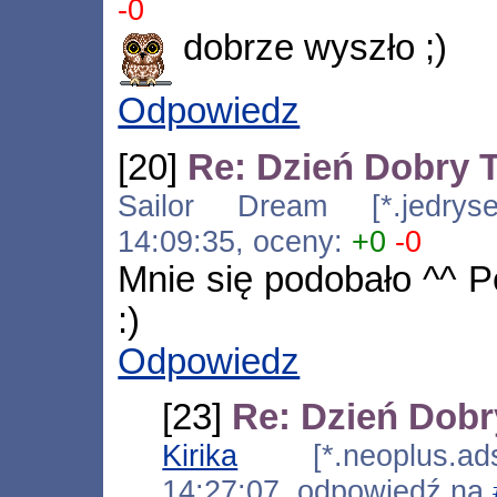
-0
dobrze wyszło ;)
Odpowiedz
[20]
Re: Dzień Dobry
Sailor Dream [*.jedrysek
14:09:35, oceny:
+0
-0
Mnie się podobało ^^ Pe
:)
Odpowiedz
[23]
Re: Dzień Dob
Kirika
[*.neoplus.adsl
14:27:07, odpowiedź na