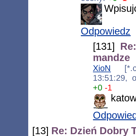
Wpisujc
Odpowiedz
[131]
Re
mandze
XioN
[*.c1
13:51:29,
+0
-1
katow
Odpowie
[13]
Re: Dzień Dobry