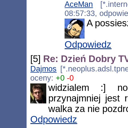
AceMan
[*.intern
08:57:33, odpowi
A possies
Odpowiedz
[5]
Re: Dzień Dobry 
Dajmos
[*.neoplus.adsl.tpne
oceny:
+0
-0
widzialem :] no
przynajmniej jest
walka za nie pozd
Odpowiedz