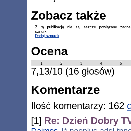
Zobacz także
Z tą publikacją nie są jeszcze powiązane żadne
sznurki.
Dodaj sznurek
Ocena
1
2
3
4
5
7,13/10 (16 głosów)
Komentarze
Ilość komentarzy: 162
[1]
Re: Dzień Dobry 
Dajmos
[*.neoplus.adsl.tpne