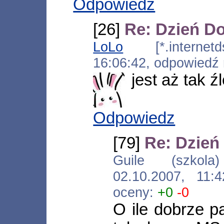
Odpowiedz
[26]
Re: Dzień D
LoLo
[*.internetds
16:06:42, odpowiedź
jest aż tak źl
Odpowiedz
[79]
Re: Dzień
Guile (szkola) [
02.10.2007, 11
oceny:
+0
-0
O ile dobrze p