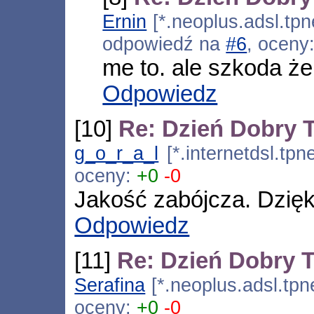
Ernin
[*.neoplus.adsl.tpn
odpowiedź na
#6
, oceny
me to. ale szkoda że 
Odpowiedz
[10]
Re: Dzień Dobry
g_o_r_a_l
[*.internetdsl.tpn
oceny:
+0
-0
Jakość zabójcza. Dzięk
Odpowiedz
[11]
Re: Dzień Dobry 
Serafina
[*.neoplus.adsl.tpn
oceny:
+0
-0