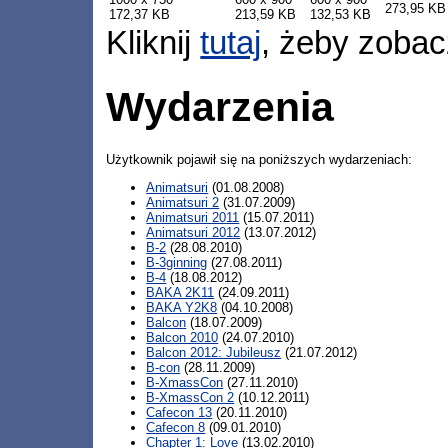
273,95 KB
172,37 KB
213,59 KB
132,53 KB
Kliknij
tutaj
, żeby zobac
Wydarzenia
Użytkownik pojawił się na poniższych wydarzeniach:
Animatsuri
(01.08.2008)
Animatsuri 2
(31.07.2009)
Animatsuri 2011
(15.07.2011)
Animatsuri 2012
(13.07.2012)
B-2
(28.08.2010)
B-3ginning
(27.08.2011)
B-4
(18.08.2012)
BAKA 2K11
(24.09.2011)
BAKA Y2K8
(04.10.2008)
Balcon
(18.07.2009)
Balcon 2010
(24.07.2010)
Balcon 2012: Jubileusz
(21.07.2012)
B-con
(28.11.2009)
B-XmassCon
(27.11.2010)
B-XmassCon 2
(10.12.2011)
Cafecon 13
(20.11.2010)
Cafecon 8
(09.01.2010)
Chapter 1: Love
(13.02.2010)