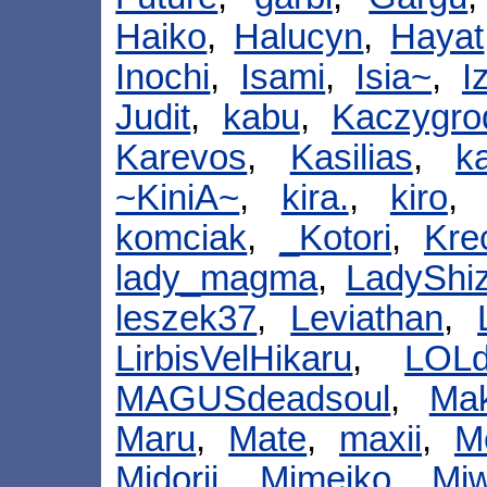
Haiko
,
Halucyn
,
Hayat
Inochi
,
Isami
,
Isia~
,
I
Judit
,
kabu
,
Kaczygro
Karevos
,
Kasilias
,
k
~KiniA~
,
kira.
,
kiro
komciak
,
_Kotori
,
Kre
lady_magma
,
LadyShi
leszek37
,
Leviathan
,
LirbisVelHikaru
,
LOL
MAGUSdeadsoul
,
Ma
Maru
,
Mate
,
maxii
,
M
Midorii
,
Mimeiko
,
Miw