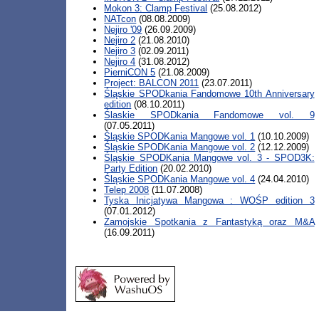
Mokon 3: Clamp Festival
(25.08.2012)
NATcon
(08.08.2009)
Nejiro '09
(26.09.2009)
Nejiro 2
(21.08.2010)
Nejiro 3
(02.09.2011)
Nejiro 4
(31.08.2012)
PierniCON 5
(21.08.2009)
Project: BALCON 2011
(23.07.2011)
Śląskie SPODkania Fandomowe 10th Anniversary
edition
(08.10.2011)
Ślaskie SPODkania Fandomowe vol. 9
(07.05.2011)
Śląskie SPODKania Mangowe vol. 1
(10.10.2009)
Śląskie SPODKania Mangowe vol. 2
(12.12.2009)
Śląskie SPODKania Mangowe vol. 3 - SPOD3K:
Party Edition
(20.02.2010)
Śląskie SPODKania Mangowe vol. 4
(24.04.2010)
Telep 2008
(11.07.2008)
Tyska Inicjatywa Mangowa : WOŚP edition 3
(07.01.2012)
Zamojskie Spotkania z Fantastyką oraz M&A
(16.09.2011)