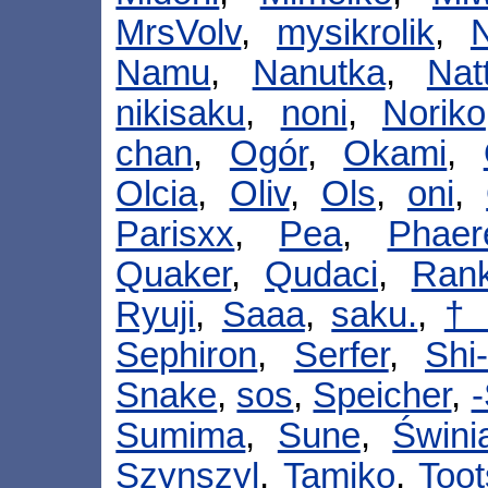
MrsVolv
,
mysikrolik
,
Namu
,
Nanutka
,
Nat
nikisaku
,
noni
,
Noriko
chan
,
Ogór
,
Okami
,
Olcia
,
Oliv
,
Ols
,
oni
,
Parisxx
,
Pea
,
Phaer
Quaker
,
Qudaci
,
Ran
Ryuji
,
Saaa
,
saku.
,
† 
Sephiron
,
Serfer
,
Shi
Snake
,
sos
,
Speicher
,
-
Sumima
,
Sune
,
Świni
Szynszyl
,
Tamiko
,
Toot