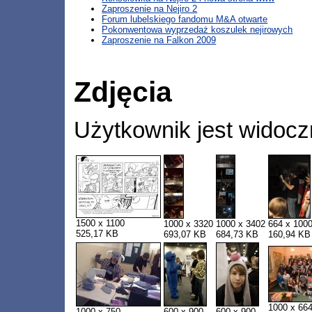
Zaproszenie na Nejiro 2
Forum lubelskiego fandomu M&A otwarte
Pokonwentowa wyprzedaż koszulek nejirowych
Zaproszenie na Falkon 2009
Zdjęcia
Użytkownik jest widocz
1500 x 1100
1000 x 3320
1000 x 3402
664 x 100
525,17 KB
693,07 KB
684,73 KB
160,94 KB
1000 x 66
1000 x 750
600 x 900
600 x 900