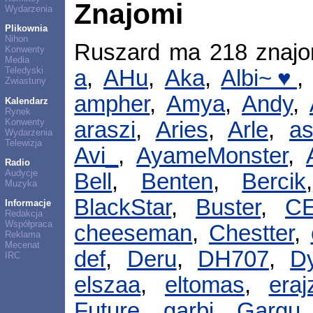
Znajomi
Wydarzenia
Plikownia
Nihon
Ruszard ma 218 znaj
Konwenty
Media
Teledyski
a
,
AHu
,
Aka
,
Albi~♥
Zwiastuny
ampher
,
Amya
,
Andy
,
Kalendarz
Rynek
Konwenty
araszi
,
Aries
,
Arle
,
as
Wydarzenia
Telewizja
Avi_
,
AyameMonster
,
Radio
Audycje
Bell
,
Benten
,
Bercik
Muzyka
BlackStar
,
Buster
,
CE
Informacje
Redakcja
Współpraca
cheeseman
,
Chestter
,
Reklama
Mecenat
def
,
Deru
,
DH707
,
D
IRC
elszaa
,
eltomas
,
eraj
Future
,
garbi
,
Gargu