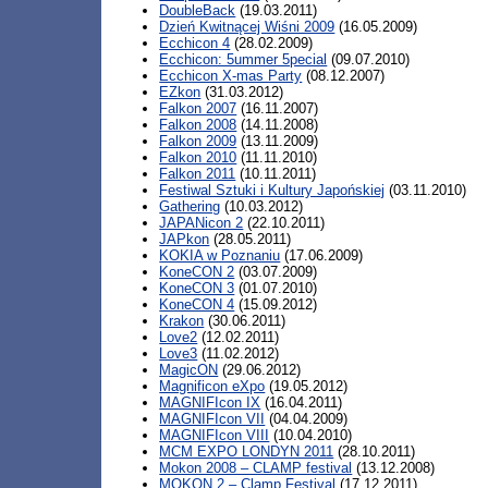
DoubleBack
(19.03.2011)
Dzień Kwitnącej Wiśni 2009
(16.05.2009)
Ecchicon 4
(28.02.2009)
Ecchicon: 5ummer 5pecial
(09.07.2010)
Ecchicon X-mas Party
(08.12.2007)
EZkon
(31.03.2012)
Falkon 2007
(16.11.2007)
Falkon 2008
(14.11.2008)
Falkon 2009
(13.11.2009)
Falkon 2010
(11.11.2010)
Falkon 2011
(10.11.2011)
Festiwal Sztuki i Kultury Japońskiej
(03.11.2010)
Gathering
(10.03.2012)
JAPANicon 2
(22.10.2011)
JAPkon
(28.05.2011)
KOKIA w Poznaniu
(17.06.2009)
KoneCON 2
(03.07.2009)
KoneCON 3
(01.07.2010)
KoneCON 4
(15.09.2012)
Krakon
(30.06.2011)
Love2
(12.02.2011)
Love3
(11.02.2012)
MagicON
(29.06.2012)
Magnificon eXpo
(19.05.2012)
MAGNIFIcon IX
(16.04.2011)
MAGNIFIcon VII
(04.04.2009)
MAGNIFIcon VIII
(10.04.2010)
MCM EXPO LONDYN 2011
(28.10.2011)
Mokon 2008 – CLAMP festival
(13.12.2008)
MOKON 2 – Clamp Festival
(17.12.2011)