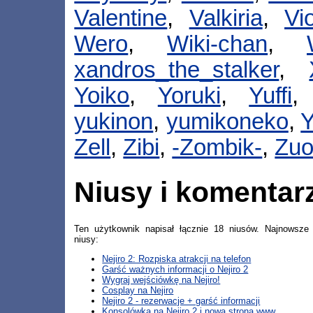
Valentine
,
Valkiria
,
Vio
Wero
,
Wiki-chan
,
xandros_the_stalker
,
Yoiko
,
Yoruki
,
Yuffi
yukinon
,
yumikoneko
,
Y
Zell
,
Zibi
,
-Zombik-
,
Zu
Niusy i komentar
Ten użytkownik napisał łącznie 18 niusów. Najnowsze
niusy:
Nejiro 2: Rozpiska atrakcji na telefon
Garść ważnych informacji o Nejiro 2
Wygraj wejściówkę na Nejiro!
Cosplay na Nejiro
Nejiro 2 - rezerwacje + garść informacji
Konsolówka na Nejiro 2 i nowa strona www