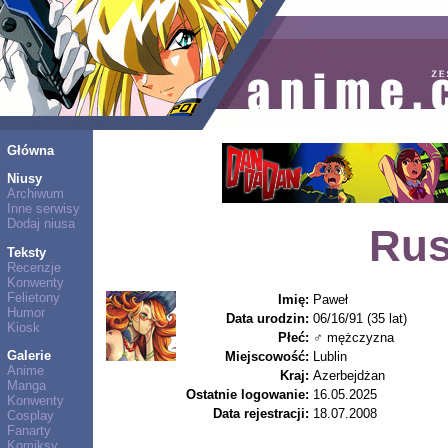
Główna
Niusy
Archiwum
Inne serwisy
Dodaj niusa
Rus
Teksty
Recenzje
Konwenty
Felietony
Imię:
Paweł
Humor
Data urodzin:
06/16/91 (35 lat)
Kiosk
Płeć:
♂ mężczyzna
Galerie
Miejscowość:
Lublin
Anime
Kraj:
Azerbejdżan
Manga
Ostatnie logowanie:
16.05.2025
Konwenty
Data rejestracji:
18.07.2008
Cosplay
Fanarty
Komiksy