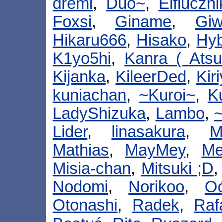
dremi
,
Duo~
,
Elfluczni
Foxsi
,
Giname
,
Giw
Hikaru666
,
Hisako
,
Hy
K1yo5hi
,
Kanra ( Atsui
Kijanka
,
KileerDed
,
Kir
kuniachan
,
~Kuroi~
,
K
LadyShizuka
,
Lambo
,
Lider
,
linasakura
,
M
Mathias
,
MayMey
,
Me
Misia-chan
,
Mitsuki ;D
Nodomi
,
Norikoo
,
O
Otonashi
,
Radek
,
Raf