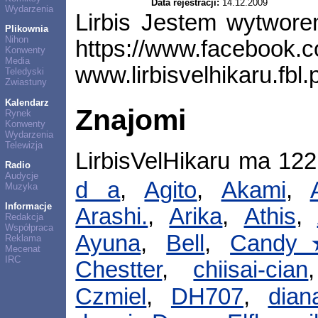
Data rejestracji:
14.12.2009
Wydarzenia
Lirbis Jestem wytworem
Plikownia
Nihon
https://www.facebook.c
Konwenty
Media
www.lirbisvelhikaru.fbl.
Teledyski
Zwiastuny
Kalendarz
Znajomi
Rynek
Konwenty
Wydarzenia
Telewizja
LirbisVelHikaru ma 12
Radio
Audycje
d a
,
Agito
,
Akami
,
Muzyka
Informacje
Arashi.
,
Arika
,
Athis
,
Redakcja
Współpraca
Ayuna
,
Bell
,
Cand
Reklama
Mecenat
IRC
Chestter
,
chiisai-cian
Czmiel
,
DH707
,
dian