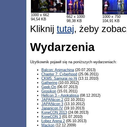
1000 x 662
662 x 1000
1000 x 750
94,54 KB
98,38 KB
104,91 KB
Kliknij
tutaj
, żeby zobac
Wydarzenia
Użytkownik pojawił się na poniższych wydarzeniach:
Balcon: Animachina
(20.07.2013)
Chapter 7: Cyberhood
(25.06.2011)
CKM5: Samurai no Hi
(13.11.2010)
Gathering
(10.03.2012)
Geek-On
(06.07.2013)
Grosikon
(15.01.2011)
Hellcon 3 – Apokalipsa
(08.12.2012)
JAPANicon 2
(22.10.2011)
JAPANicon 3
(13.10.2012)
Japanicon IV
(19.10.2013)
KoneCON 2013
(24.08.2013)
KoneCON 3
(01.07.2010)
Łobez Arena 2
(05.10.2013)
Mackon
(12.12.2009)