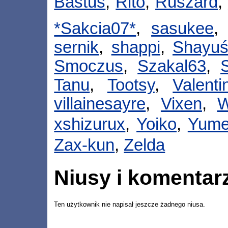
Bastuś
,
Rito
,
Ruszard
,
*Sakcia07*
,
sasukee
sernik
,
shappi
,
Shayu
Smoczus
,
Szakal63
,
S
Tanu
,
Tootsy
,
Valenti
villainesayre
,
Vixen
,
W
xshizurux
,
Yoiko
,
Yume
Zax-kun
,
Zelda
Niusy i komentar
Ten użytkownik nie napisał jeszcze żadnego niusa.