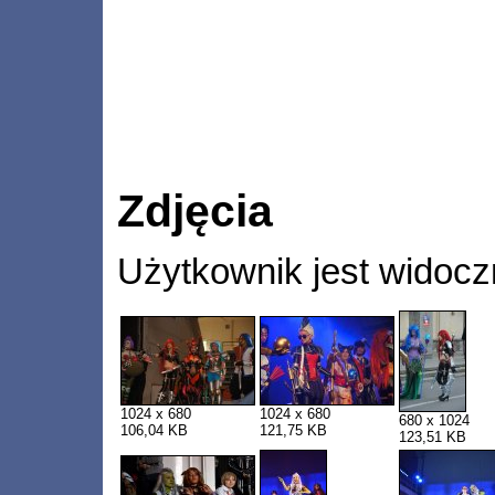
Zdjęcia
Użytkownik jest widocz
1024 x 680
1024 x 680
680 x 1024
106,04 KB
121,75 KB
123,51 KB