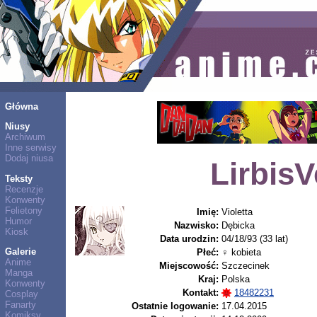
Główna
Niusy
Archiwum
Inne serwisy
Dodaj niusa
LirbisV
Teksty
Recenzje
Konwenty
Felietony
Imię:
Violetta
Humor
Nazwisko:
Dębicka
Kiosk
Data urodzin:
04/18/93 (33 lat)
Galerie
Płeć:
♀ kobieta
Anime
Miejscowość:
Szczecinek
Manga
Kraj:
Polska
Konwenty
Kontakt:
18482231
Cosplay
Fanarty
Ostatnie logowanie:
17.04.2015
Komiksy