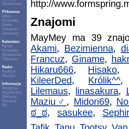
http://www.formspring
Wydarzenia
Plikownia
Nihon
Znajomi
Konwenty
Media
Teledyski
Zwiastuny
MayMey ma 39 znaj
Kalendarz
Akami
,
Bezimienna
,
d
Rynek
Konwenty
Wydarzenia
Francuz
,
Giname
,
hak
Telewizja
Hikaru666
,
Hisako
Radio
Audycje
Muzyka
KileerDed
,
Królik^^
Informacje
Redakcja
Lilemaus
,
linasakura
,
Współpraca
Reklama
Maziu♂
,
Midori69
,
No
Mecenat
IRC
ಠ_ಠ
,
sasukee
,
Sephi
Tafik
,
Tanu
,
Tootsy
,
Van