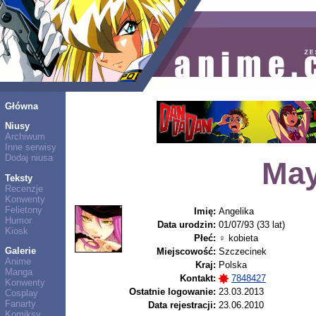
Główna
Niusy
Archiwum
Inne serwisy
Dodaj niusa
Ma
Teksty
Recenzje
Konwenty
Felietony
Imię:
Angelika
Humor
Data urodzin:
01/07/93 (33 lat)
Kiosk
Płeć:
♀ kobieta
Galerie
Miejscowość:
Szczecinek
Anime
Kraj:
Polska
Manga
Kontakt:
7848427
Konwenty
Ostatnie logowanie:
23.03.2013
Cosplay
Fanarty
Data rejestracji:
23.06.2010
Komiksy