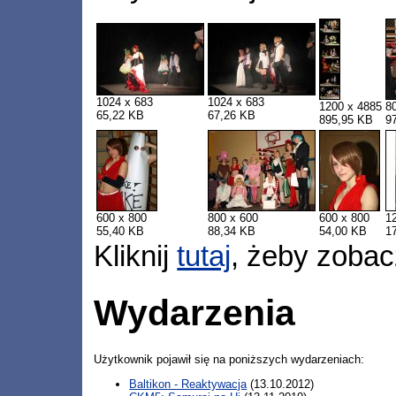
1024 x 683
1024 x 683
1200 x 4885
8
65,22 KB
67,26 KB
895,95 KB
9
600 x 800
800 x 600
600 x 800
1
55,40 KB
88,34 KB
54,00 KB
1
Kliknij
tutaj
, żeby zobac
Wydarzenia
Użytkownik pojawił się na poniższych wydarzeniach:
Baltikon - Reaktywacja
(13.10.2012)