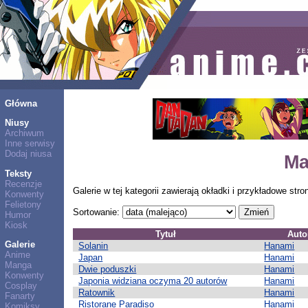
Główna
Niusy
Archiwum
Inne serwisy
Dodaj niusa
Ma
Teksty
Recenzje
Galerie w tej kategorii zawierają okładki i przykładowe s
Konwenty
Felietony
Sortowanie:
Humor
Kiosk
Tytuł
Auto
Galerie
Solanin
Hanami
Anime
Japan
Hanami
Manga
Dwie poduszki
Hanami
Konwenty
Japonia widziana oczyma 20 autorów
Hanami
Cosplay
Ratownik
Hanami
Fanarty
Ristorane Paradiso
Hanami
Komiksy