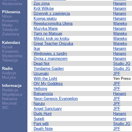
Zoo zimą
Hanami
Wydarzenia
Król Wilków
Hanami
Plikownia
Dziennik z zaginięcia
Hanami
Nihon
Księga wiatru
Hanami
Konwenty
Rewolucjonistka Utena
Waneko
Media
Muzyka Marie
Hanami
Teledyski
Yami no Matsuei
Waneko
Zwiastuny
Miłość krok po kroku
Waneko
Kalendarz
Great Teacher Onizuka
Waneko
Rynek
Ikar
Hanami
Konwenty
Wędrowiec z tundry
Hanami
Wydarzenia
Dynia z majonezem
Hanami
Telewizja
Dead Not
Studio JG
Radio
Yondaime Gaiden
Studio JG
Audycje
Uzumaki
JPF
Muzyka
With the Light
Yen Press
Oh! My Goddess
JPF
Informacje
Hellsing
JPF
Redakcja
Balsamista
Hanami
Współpraca
Neon Genesis Evangelion
JPF
Reklama
Mecenat
Naruto
JPF
IRC
Angel Sanctuary
JPF
Duds Hunt
Hanami
Suppli
Hanami
Pani willi
Studio JG
Death Note
JPF