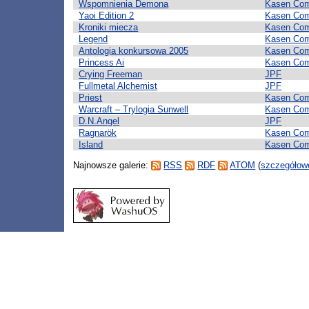
Wspomnienia Demona
Kasen Co
Yaoi Edition 2
Kasen Co
Kroniki miecza
Kasen Co
Legend
Kasen Co
Antologia konkursowa 2005
Kasen Co
Princess Ai
Kasen Co
Crying Freeman
JPF
Fullmetal Alchemist
JPF
Priest
Kasen Co
Warcraft – Trylogia Sunwell
Kasen Co
D.N.Angel
JPF
Ragnarök
Kasen Co
Island
Kasen Co
Najnowsze galerie:
RSS
RDF
ATOM
(
szczegółowe