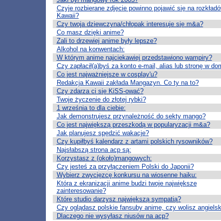
Czyje rozbierane zdjęcie powinno pojawić się na rozkład
Kawaii?
Czy twoja dziewczyna/chłopak interesuje się m&a?
Co masz dzięki anime?
Zali to drzewiej anime były lepsze?
Alkohol na konwentach:
W którym anime najciekawiej przedstawiono wampiry?
Czy zapłacił(a)byś za konto e-mail, alias lub stronę w do
Co jest najważniejsze w cosplay'u?
Redakcja Kawaii zakłada Mangazyn. Co ty na to?
Czy zdarza ci się KiSS-ować?
Twoje życzenie do złotej rybki?
1 września to dla ciebie:
Jak demonstrujesz przynależność do sekty mango?
Co jest największą przeszkodą w popularyzacji m&a?
Jak planujesz spędzić wakacje?
Czy kupiłbyś kalendarz z artami polskich rysowników?
Najsłabszą strona acp są:
Korzystasz z (około)mangowych:
Czy jesteś za przyłączeniem Polski do Japonii?
Wybierz zwycięzcę konkursu na wiosenne haiku:
Która z ekranizacji anime budzi twoje największe
zainteresowanie?
Które studio darzysz największą sympatią?
Czy oglądasz polskie fansuby anime, czy wolisz angielsk
Dlaczego nie wysyłasz niusów na acp?