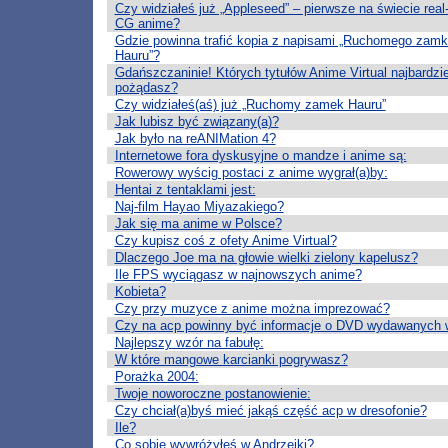
Czy widziałeś już „Appleseed” – pierwsze na świecie real-
CG anime?
Gdzie powinna trafić kopia z napisami „Ruchomego zam
Hauru”?
Gdańszczaninie! Których tytułów Anime Virtual najbardzie
pożądasz?
Czy widziałeś(aś) już „Ruchomy zamek Hauru”
Jak lubisz być związany(a)?
Jak było na reANIMation 4?
Internetowe fora dyskusyjne o mandze i anime są:
Rowerowy wyścig postaci z anime wygrał(a)by:
Hentai z tentaklami jest:
Naj-film Hayao Miyazakiego?
Jak się ma anime w Polsce?
Czy kupisz coś z ofety Anime Virtual?
Dlaczego Joe ma na głowie wielki zielony kapelusz?
Ile FPS wyciągasz w najnowszych anime?
Kobieta?
Czy przy muzyce z anime można imprezować?
Czy na acp powinny być informacje o DVD wydawanych 
Najlepszy wzór na fabułę:
W które mangowe karcianki pogrywasz?
Porażka 2004:
Twoje noworoczne postanowienie:
Czy chciał(a)byś mieć jakąś część acp w dresofonie?
Ile?
Co sobie wywróżyłeś w Andrzejki?