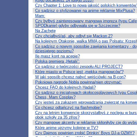
Kogo pocałujesz 14 lutego 2010?
Czy Chapter 1: Love to nowa jakość polskich konwentów
Co sądzisz o stylizowanej na anime reklamie MixPlusa?
Mam:
Czy byłbyś zainteresowany mangową imprezą (typu Cafe
SPODkanie) gdyby odbywała się w Szczecinie?
Na Zachętę
Czy chciałbyś/aś, aby odbył się Mackon 2?
Na kolejnym Otakonie, walka MMA o pas Polsatu: Krzesł
Co sądzisz o nowym sposobie zawijania komentarzy - do
dziesiątego poziomu?
Ile masz kont na acepie?
Polska premiera „Hetalii”:
Co sądzisz o twórczości zespołu ALI PROJECT?
Które miasto w Polsce jest „mekką mangowców”?
W jaki sposób chcesz nabyć wejściówki na B-con?
Pokojową nagrodę Nobla powinna/nien otrzymać:
Chcesz FAQ do kolejnych Hadali?
Co sądzisz o inicjatywach okołocosplayowych typu Cosp
Chess, Mam Cosplay?
Czy jesteś za zakazem wprowadzania zwierząt na konwe
Co chcesz odtańczyć na flashmobie?
Czy na letnim konwencie skorzystałbyś z noclegu w burs
obok szkoły za 35 zł/os?
Czy mangowe akcenty w reklamie skłoniłyby cię do wybra
Które anime ujrzymy kolejne w TV?
Czy Dajmos powinien zrobić Drinkin’ Boys DJ-a OZMY?