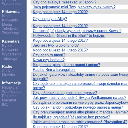
Czy chciał(a)byś mieszkać w Japonii?
Wydarzenia
Jaką pojemność miał Twój pierwszy dysk twardy?
Plikownia
Kogo pocałujesz 14 lutego 2020?
Nihon
Czy obejrzysz Alitę?
Konwenty
Media
Kogo pocałujesz 14 lutego 2019?
Teledyski
Co robiłeś(aś) kiedy wyszedł pierwszy numer Kawaii?
Zwiastuny
Hollywoodzki „Ghost in the Shell” to będzie:
Kogo pocałujesz 14 lutego 2017?
Kalendarz
Jaki jest twój ulubiony lord?
Rynek
Konwenty
Kogo pocałujesz 14 lutego 2015?
Wydarzenia
Czy acep to umarł?
Telewizja
Kawa czy herbata?
Skąd masz pieniądze na mangi i anime?
Radio
Pacific Rim a Evangelion:
Audycje
Do jakich gatunków należałoby anime na podstawie twoje
Muzyka
biografii?
Informacje
Czy będziesz chciał(a) zainteresować swoje dziecko man
Redakcja
anime?
Współpraca
Czy jeździsz na zagraniczne imprezy?
Reklama
Jak powinniśmy obchodzić Święta Wielkanocne na acp?
Mecenat
Co sądzisz o polowaniu na wieloryby przez Japończyków
IRC
Czy polski fandom potrzebuje nowego papieża mangi?
Czy prenumerujesz mangi albo pisma o mandze i anime?
Ile najdłużej oglądałeś(aś) anime bez przerwy?
Jakie wrażenie zrobiła na tobie zapowiedź Playstation 4?
Kogo pocałujesz 14 lutego 2013?