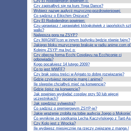
Czy El Rododendron powinien II:
Czy zapisałbyś się na kurs Yoga Dance?
Wybierz nazwę audycji muzyczno-pozdrowieniowej:
Co sądzisz o Eikichim Onizuce?
Czy El Rododendron powinien:
Czu uprawiasz / uprawiałeś którąkolwiek z japońskich sz
walki?
Najlepsza pora na ZSYP?
Czy MAGNIFIcon w innym budynku będzie równie fajny?
Jakiego bloku muzycznego brakuje w radiu anime.com.pl
Kolejny ZSYP ma być o:
Czy obecna forma Ecchi Cosplayu na Ecchiconie ci
odpowiada?
Kogo pocałujesz 14 lutego 2009?
Co to jest WWFF?
Czy brak spisu treści w Arigato to dobre rozwiązanie?
Gdzie czytujesz recenzje mang i anime?
Ile sleepów chciałbyś mieć na konwencie?
Gdzie śpisz na konwencie?
Jak powinien wyglądać cosplay przy 50 lub więcej
uczestnikach?
Jak spędzisz sylwestra?
Co sądzisz o premierowym ZSYP-ie?
Jakie wrażenie zrobiła na tobie audycja Joego o Mokonie
Co wyniknie ze spotkania Lecha Kaczyńskiego z Tarō As
Czy Kolo jest z Wrocka?
Ile wydajesz miesięcznie na rzeczy związane z mangą /