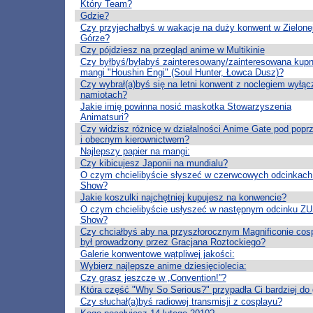
Który Team?
Gdzie?
Czy przyjechałbyś w wakacje na duży konwent w Zielone
Górze?
Czy pójdziesz na przegląd anime w Multikinie
Czy byłbyś/byłabyś zainteresowany/zainteresowana kup
mangi "Houshin Engi" (Soul Hunter, Łowca Dusz)?
Czy wybrał(a)byś się na letni konwent z noclegiem wyłąc
namiotach?
Jakie imię powinna nosić maskotka Stowarzyszenia
Animatsuri?
Czy widzisz różnicę w działalności Anime Gate pod popr
i obecnym kierownictwem?
Najlepszy papier na mangi:
Czy kibicujesz Japonii na mundialu?
O czym chcielibyście słyszeć w czerwcowych odcinkac
Show?
Jakie koszulki najchętniej kupujesz na konwencie?
O czym chcielibyście usłyszeć w następnym odcinku Z
Show?
Czy chciałbyś aby na przyszłorocznym Magnificonie cos
był prowadzony przez Gracjana Roztockiego?
Galerie konwentowe wątpliwej jakości:
Wybierz najlepsze anime dziesięciolecia:
Czy grasz jeszcze w „Convention!”?
Która część "Why So Serious?" przypadła Ci bardziej do 
Czy słuchał(a)byś radiowej transmisji z cosplayu?