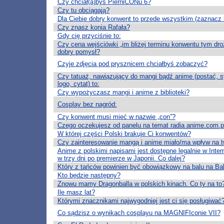
Czy chciał(a)byś PierniCONu 6?
Czy tu obciągają?
Dla Ciebie dobry konwent to przede wszystkim (zaznacz k
Czy znasz konia Rafała?
Gdy cię przyciśnie to:
Czy cena wejściówki „im bliżej terminu konwentu tym droż
dobry pomysł?
Czyje zdjęcia pod prysznicem chciałbyś zobaczyć?
Czy tatuaż, nawiązujący do mangi bądź anime (postać, 
logo, cytat) to:
Czy wypożyczasz mangi i anime z biblioteki?
Cosplay bez nagród:
Czy konwent musi mieć w nazwie „con”?
Czego oczekujesz od panelu na temat radia anime.com.p
W której części Polski brakuje Ci konwentów?
Czy zainteresowanie mangą i anime miało/ma wpływ na t
Anime z polskimi napisami jest dostępne legalnie w Inter
w trzy dni po premierze w Japonii. Co dalej?
Który z tańców powinien być obowiązkowy na balu na Ba
Kto będzie następny?
Znowu mamy Dragonballa w polskich kinach. Co ty na to
Ile masz lat?
Którymi znacznikami najwygodniej jest ci się posługiwać
Co sądzisz o wynikach cosplayu na MAGNIFIconie VII?