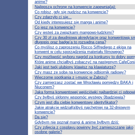
anime?
Najlepszą ochronę na konwencie zapewnia(ją):
Co robisz, gdy się nudzisz na konwencie?
Czy zdarzyło ci się...
Od kiedy interesujesz się mangą i anime?
Co jesz na konwencie?
Czy jesteś za związkami mangowo-ludzkimi?
Czy 30 zł za dwudniową akredytację oraz konwentową s
długopis oraz badge’a to rozsądna cena?
Co myślisz o zaproszeniu Rocco Siffrediego z ekipą na
konwent w celu sporządzenia materiału filmowego?
Czy możliwość wyboru nagród za konkursy to dobry pom
Które anime chciałbyś zobaczyć na następnym CafeConi
Jaki jest twój ulubiony klawisz na klawiaturze?
Czy masz ze sobą na konwencie odbiornik radiowy?
Wieczorne spotkania z j-music w Zabrzu?
Czy zamierzasz zostać we Wrocławiu pomiędzy BAKĄ i
Niuconem?
Jaka forma konwentowej wejściówki najbardziej ci odpow
Czy byłbyś skłonny wspomóc występy 0badziewia?
Czym jest dla ciebie konwentowy identyfikator?
Jakie atrakcje widział(a)byś najchętniej na 32-dniowym
konwencie?
Da się?
Gdybym nie poznał mangi & anime byłbym dziś:
Czy zdjęcia z cosplayu powinny być zamieszczane jako
osobne galerie?