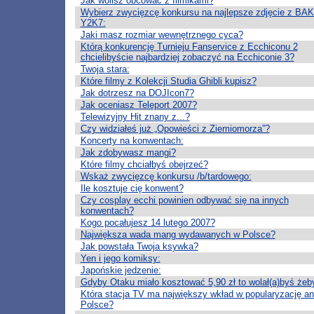
Jak wolisz obcować z filmikami?
Wybierz zwycięzcę konkursu na najlepsze zdjęcie z BAK
Y2K7:
Jaki masz rozmiar wewnętrznego cyca?
Którą konkurencję Turnieju Fanservice z Ecchiconu 2
chcielibyście najbardziej zobaczyć na Ecchiconie 3?
Twoja stara:
Które filmy z Kolekcji Studia Ghibli kupisz?
Jak dotrzesz na DOJIcon7?
Jak oceniasz Teleport 2007?
Telewizyjny Hit znany z...?
Czy widziałeś już „Opowieści z Ziemiomorza”?
Koncerty na konwentach:
Jak zdobywasz mangi?
Które filmy chciałbyś obejrzeć?
Wskaż zwycięzcę konkursu /b/tardowego:
Ile kosztuje cię konwent?
Czy cosplay ecchi powinien odbywać się na innych
konwentach?
Kogo pocałujesz 14 lutego 2007?
Największa wada mang wydawanych w Polsce?
Jak powstała Twoja ksywka?
Yen i jego komiksy:
Japońskie jedzenie:
Gdyby Otaku miało kosztować 5,90 zł to wolał(a)byś żeb
Która stacja TV ma największy wkład w popularyzację a
Polsce?