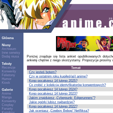
Główna
Niusy
Archiwum
Inne serwisy
Dodaj niusa
Poniżej znajduje się lista ankiet opublikowanych dot
ankietę chętnie z niego skorzystamy. Propozycje prosimy
Teksty
Recenzje
Temat
Konwenty
Czy jesteś botem?
Felietony
Czy w ostatnim roku kupiłeś(aś) anime?
Humor
Kogo pocałujesz 14 lutego 2025?
Kiosk
Co zrobić z kolekcją identyfikatorów konwentowych?
Kogo pocałujesz 14 lutego 2024?
Galerie
Kogo pocałujesz 14 lutego 2023?
Anime
Manga
Jakim znajdujesz „Cyberpunk: Edgerunners”?
Konwenty
Jakie ogórki lubisz najbardziej?
Cosplay
Kogo pocałujesz 14 lutego 2022?
Fanarty
Jak oceniasz „Cowboy Bebop” Netfliksa?
Komiksy