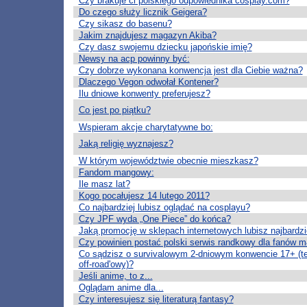
Czy brakuje ci polskiego odpowiednika cosplay.com?
Do czego służy licznik Geigera?
Czy sikasz do basenu?
Jakim znajdujesz magazyn Akiba?
Czy dasz swojemu dziecku japońskie imię?
Newsy na acp powinny być:
Czy dobrze wykonana konwencja jest dla Ciebie ważna?
Dlaczego Vegon odwołał Kontener?
Ilu dniowe konwenty preferujesz?
Co jest po piątku?
Wspieram akcje charytatywne bo:
Jaką religię wyznajesz?
W którym województwie obecnie mieszkasz?
Fandom mangowy:
Ile masz lat?
Kogo pocałujesz 14 lutego 2011?
Co najbardziej lubisz oglądać na cosplayu?
Czy JPF wyda „One Piece” do końca?
Jaką promocję w sklepach internetowych lubisz najbardzi
Czy powinien postać polski serwis randkowy dla fanów 
Co sądzisz o survivalowym 2-dniowym konwencie 17+ (t
off-road'owy)?
Jeśli anime, to z...
Oglądam anime dla...
Czy interesujesz się literaturą fantasy?