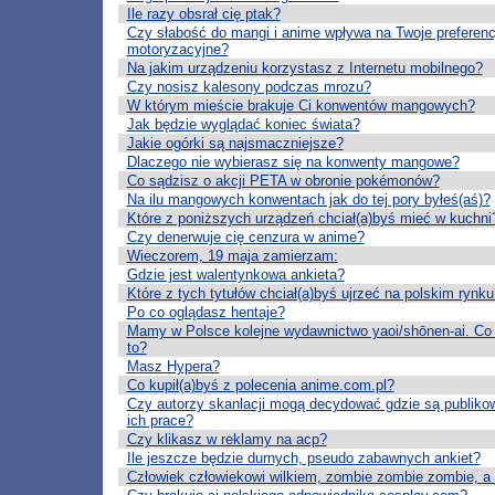
Ile razy obsrał cię ptak?
Czy słabość do mangi i anime wpływa na Twoje preferenc
motoryzacyjne?
Na jakim urządzeniu korzystasz z Internetu mobilnego?
Czy nosisz kalesony podczas mrozu?
W którym mieście brakuje Ci konwentów mangowych?
Jak będzie wyglądać koniec świata?
Jakie ogórki są najsmaczniejsze?
Dlaczego nie wybierasz się na konwenty mangowe?
Co sądzisz o akcji PETA w obronie pokémonów?
Na ilu mangowych konwentach jak do tej pory byłeś(aś)?
Które z poniższych urządzeń chciał(a)byś mieć w kuchni
Czy denerwuje cię cenzura w anime?
Wieczorem, 19 maja zamierzam:
Gdzie jest walentynkowa ankieta?
Które z tych tytułów chciał(a)byś ujrzeć na polskim rynku
Po co oglądasz hentaje?
Mamy w Polsce kolejne wydawnictwo yaoi/shōnen-ai. Co 
to?
Masz Hypera?
Co kupił(a)byś z polecenia anime.com.pl?
Czy autorzy skanlacji mogą decydować gdzie są publiko
ich prace?
Czy klikasz w reklamy na acp?
Ile jeszcze będzie durnych, pseudo zabawnych ankiet?
Człowiek człowiekowi wilkiem, zombie zombie zombie, a 