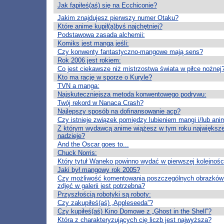
Jak fapiłeś(aś) się na Ecchiconie?
Jakim znajdujesz pierwszy numer Otaku?
Które anime kupił(a)byś najchętniej?
Podstawowa zasada alchemii:
Komiks jest mangą jeśli:
Czy konwenty fantastyczno-mangowe mają sens?
Rok 2006 jest rokiem:
Co jest ciekawsze niż mistrzostwa świata w piłce nożnej
Kto ma rację w sporze o Kuryle?
TVN a manga:
Najskuteczniejsza metoda konwentowego podrywu:
Twój rekord w Nanaca Crash?
Najlepszy sposób na dofinansowanie acp?
Czy istnieje związek pomiędzy lubieniem mangi i/lub anim
Z którym wydawcą anime wiążesz w tym roku największ
nadzieje?
And the Oscar goes to...
Chuck Norris:
Który tytuł Waneko powinno wydać w pierwszej kolejnośc
Jaki był mangowy rok 2005?
Czy możliwość komentowania poszczególnych obrazków 
zdjęć w galerii jest potrzebna?
Przyszłością robotyki są roboty:
Czy zakupiłeś(aś) „Appleseeda”?
Czy kupiłeś(aś) Kino Domowe z „Ghost in the Shell”?
Która z charakteryzujących cię liczb jest najwyższa?