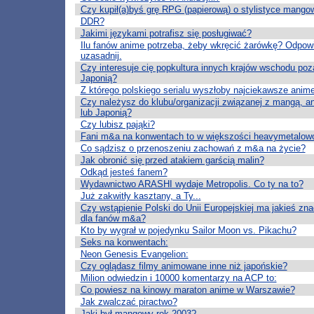
Czy kupił(a)byś grę RPG (papierową) o stylistyce mango
DDR?
Jakimi językami potrafisz się posługiwać?
Ilu fanów anime potrzeba, żeby wkręcić żarówkę? Odpow
uzasadnij.
Czy interesuje cię popkultura innych krajów wschodu poz
Japonią?
Z którego polskiego serialu wyszłoby najciekawsze anim
Czy należysz do klubu/organizacji związanej z mangą, a
lub Japonią?
Czy lubisz pająki?
Fani m&a na konwentach to w większości heavymetalow
Co sądzisz o przenoszeniu zachowań z m&a na życie?
Jak obronić się przed atakiem garścią malin?
Odkąd jesteś fanem?
Wydawnictwo ARASHI wydaje Metropolis. Co ty na to?
Już zakwitły kasztany, a Ty...
Czy wstąpienie Polski do Unii Europejskiej ma jakieś zn
dla fanów m&a?
Kto by wygrał w pojedynku Sailor Moon vs. Pikachu?
Seks na konwentach:
Neon Genesis Evangelion:
Czy oglądasz filmy animowane inne niż japońskie?
Milion odwiedzin i 10000 komentarzy na ACP to:
Co powiesz na kinowy maraton anime w Warszawie?
Jak zwalczać piractwo?
Jaki był mangowy rok 2003?