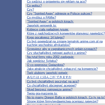
Co sądzisz o pojawieniu się reklam na acp?
Co wolisz?
Czy?
Czy "Spirited Away" odniesie w Polsce sukces?
Co myślisz o FAMie?
"Spirited Away" w polskich kinach:
Japoński wojownik to:
Kobiece ciała najładniej rysuje:
Które z nadchodzących konwentów planujesz nawiedzić?
Kogo pocałujesz 14 lutego?
Co byś powiedział na zmianę tematyki anime.com.pl na
kuchnię wschodnio afrykańską?
Szopujesz aby w zagrabanicznych onlajn-szopach?
Czy słuchał(a)byś netowej audycji o anime?
Na tytuł firmy roku 2002 zasługuje:
Jak spędzisz Sylwka?
O co poprosisz Gwiazdora?
Jaką atrakcję chciał(a)byś zobaczyć na konwencie?
Twój ulubiony japoński potwór:
あなたは にほんごが できますか
Co byś chciał(a)byś poczytać na acp?
Co chciał(a)byś obciągnąć acepowi?
Skąd bierzesz najnowsze anime?
Twoja gra-marzenie to:
No to mamy Dragon Balla w polskich kinach. Co ty na to
Stronę której firmy/wydawnictwa oceniasz najwyżej?