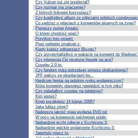
Czy Vulcan już cię przeleciał?
Czy rozmiar ma znaczenie?
Z których linkowni korzystasz?
Czy kupił(a)byś album ze zdjęciami polskich cosplayowi
Co sądzisz o relacjach z konwentów pisanych na żywo?
Pierwszy numer Arigato:
O której chodzisz spać?
Porytkon foto projekt:
Piwo najlepiej smakuje z:
Kiedy kupisz odtwarzacz Blu-ray?
Czy przyjechał(a)byś w wakacje na konwent do Wadowic
Czy interesują Cię recenzje figurek na acp?
Cosplay 2.0 to:
Czy fandom m&a potrzebuje serwisu plotkarskiego?
JPF walczy ze skanlacjami bo...
Hardcore hentai na polskim rynku wydawniczym?
Które konwenty planujesz nawiedzić w tym roku?
Czy oglądałbyś cosplay na telebimie?
Kim jesteś?
Kogo pocałujesz 14 lutego 2008?
Jaką lubisz zimę?
Najlepszą jakość mają wydania DVD od:
W nocy na konwencie najchętniej pójdę:
Najbardziej ecchi zdjęcie z Ecchiconu 3:
Najbardziej epickie wydarzenie Ecchiconu 3:
Japoński miecz to: