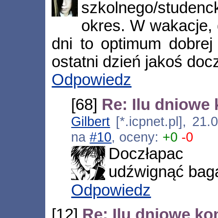
szkolnego/studenc
okres. W wakacje, 
dni to optimum dobrej
ostatni dzień jakoś doc
Odpowiedz
[68]
Re: Ilu dniowe
Gilbert
[*.icpnet.pl], 21
na
#10
, oceny:
+0
-0
Doczłapac j
udźwignąć bag
Odpowiedz
[12]
Re: Ilu dniowe ko