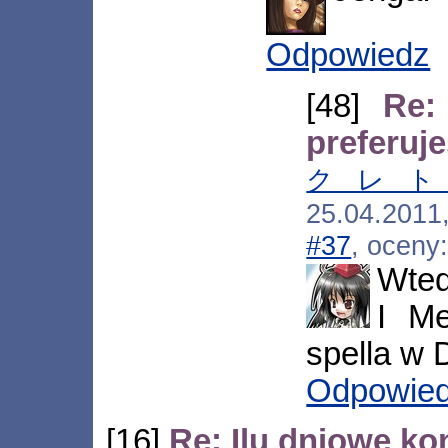
Odpowiedz
[48]
Re:
preferuj
クレ
25.04.201
#37
, oceny
Wted
I Me
spella w
Odpowie
[16]
Re: Ilu dniowe ko