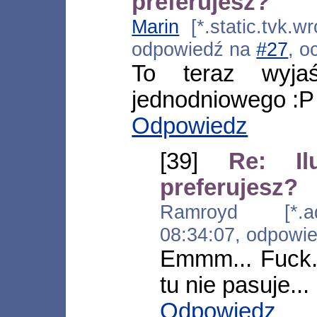
preferujesz?
Marin
[*.static.tvk.w
odpowiedź na
#27
, o
To teraz wyjaś
jednodniowego :P
Odpowiedz
[39]
Re: I
preferujesz?
Ramroyd [*.ads
08:34:07, odpowi
Emmm... Fuck..
tu nie pasuje..
Odpowiedz