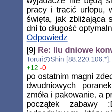
wyjadacze nie będą si
pracy i tracić urlopu,
święta, jak zbliżająca
dni to długość optymaln
Odpowiedz
[9]
Re: Ilu dniowe kon
ToruńのShin [88.220.106.*],
+12
-0
po ostatnim magni zde
dwudniowych poranek
zmóła i pakowanie, a p
początek zabawy :