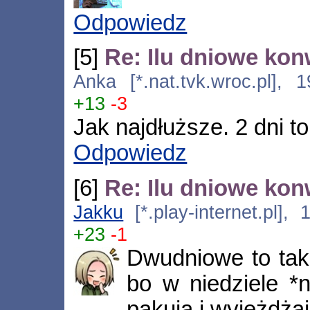
Odpowiedz
[5]
Re: Ilu dniowe kon
Anka [*.nat.tvk.wroc.pl], 
+13
-3
Jak najdłuższe. 2 dni t
Odpowiedz
[6]
Re: Ilu dniowe kon
Jakku
[*.play-internet.pl],
+23
-1
Dwudniowe to tak
bo w niedziele *n
pakują i wyjeżdżaj