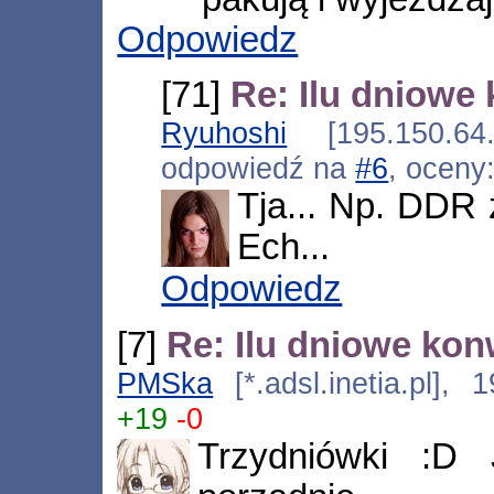
Odpowiedz
[71]
Re: Ilu dniowe
Ryuhoshi
[195.150.64.
odpowiedź na
#6
, oceny
Tja... Np. DDR z
Ech...
Odpowiedz
[7]
Re: Ilu dniowe kon
PMSka
[*.adsl.inetia.pl],
+19
-0
Trzydniówki :D 