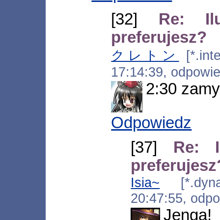
[32]
Re: I
preferujesz?
クレトン
[*.inte
17:14:39, odpowi
2:30 zam
Odpowiedz
[37]
Re: 
preferujesz
Isia~
[*.dynam
20:47:55, odp
Jenga!