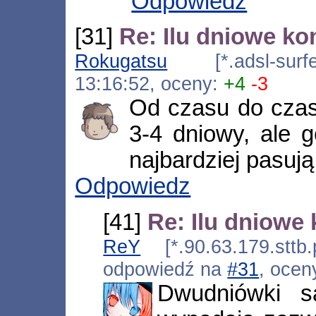
Odpowiedz
[31]
Re: Ilu dniowe ko
Rokugatsu
[*.adsl-surfen
13:16:52, oceny:
+4
-3
Od czasu do cza
3-4 dniowy, ale 
najbardziej pasują
Odpowiedz
[41]
Re: Ilu dniowe
ReY
[*.90.63.179.sttb.
odpowiedź na
#31
, ocen
Dwudniówki są