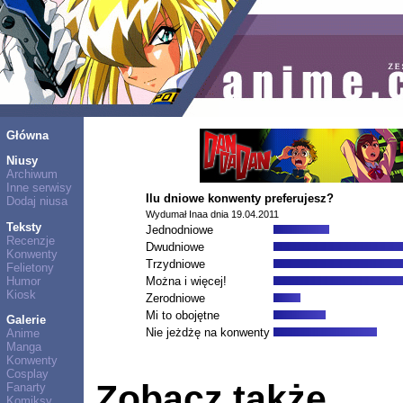
Główna
Niusy
Archiwum
Inne serwisy
Ilu dniowe konwenty preferujesz?
Dodaj niusa
Wydumał Inaa dnia 19.04.2011
Teksty
Jednodniowe
Recenzje
Dwudniowe
Konwenty
Trzydniowe
Felietony
Humor
Można i więcej!
Kiosk
Zerodniowe
Mi to obojętne
Galerie
Nie jeżdżę na konwenty
Anime
Manga
Konwenty
Cosplay
Zobacz także
Fanarty
Komiksy