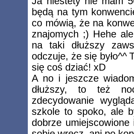
Ja niestety nie mam 5
będą na tym konwencie
co mówią, że na konwen
znajomych ;) Hehe ale 
na taki dłuższy zaws
odczuje, że się było^^ 
się coś dziać! xD
A no i jeszcze wiado
dłuższy, to też noc
zdecydowanie wygląd
szkole to spoko, ale b
dobrze umiejscowione i
sobie wręcz, ani po kor