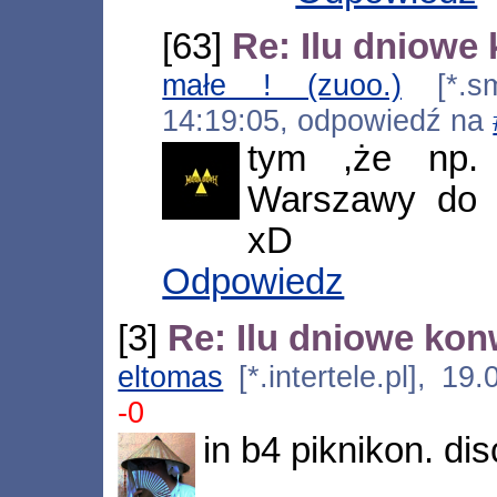
[63]
Re: Ilu dniowe
małe ! (zuoo.)
[*.sme
14:19:05, odpowiedź na
tym ,że np.
Warszawy do
xD
Odpowiedz
[3]
Re: Ilu dniowe kon
eltomas
[*.intertele.pl], 1
-0
in b4 piknikon. di