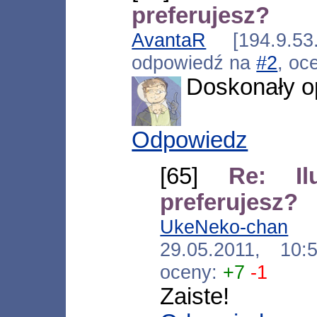
preferujesz?
AvantaR
[194.9.53.
odpowiedź na
#2
, oc
Doskonały op
Odpowiedz
[65]
Re: I
preferujesz?
UkeNeko-chan
[*
29.05.2011, 10
oceny:
+7
-1
Zaiste!