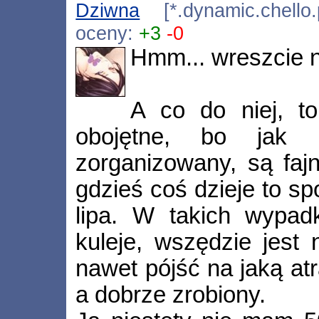
Dziwna
[*.dynamic.chello.
oceny:
+3
-0
Hmm... wreszcie 
A co do niej, t
obojętne, bo jak 
zorganizowany, są fajn
gdzieś coś dzieje to sp
lipa. W takich wypadk
kuleje, wszędzie jest
nawet pójść na jaką atr
a dobrze zrobiony.