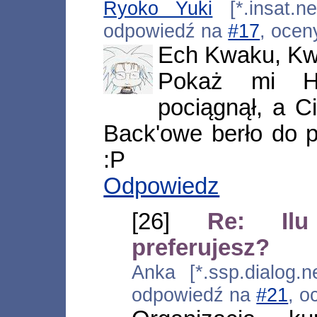
Ryoko Yuki
[*.insat.ne
odpowiedź na
#17
, ocen
Ech Kwaku, Kw
Pokaż mi He
pociągnął, a C
Back'owe berło do pr
:P
Odpowiedz
[26]
Re: Il
preferujesz?
Anka [*.ssp.dialog.n
odpowiedź na
#21
, o