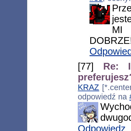
Prz
jest
MI
DOBRZE!
Odpowie
[77]
Re: 
preferujesz
KRAZ
[*.center
odpowiedź na
Wychod
dwugod
Odpowiedz