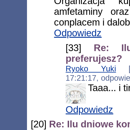
Organizacja ku
amfetaminy ora
conplacem i dalob
Odpowiedz
[33]
Re: I
preferujesz?
Ryoko Yuki
[*.
17:21:17, odpowi
Taaa... i 
Odpowiedz
[20]
Re: Ilu dniowe ko