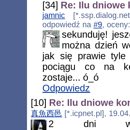
[34]
Re: Ilu dniowe
jamnic
[*.ssp.dialog.ne
odpowiedź na
#9
, oceny
sekunduję! jesz
można dzień wc
jak się prawie ty
pociągu co na ko
zostaje... ó_ó
Odpowiedz
[10]
Re: Ilu dniowe ko
真魚西邑
[*.icpnet.pl], 19.0
2 dni w