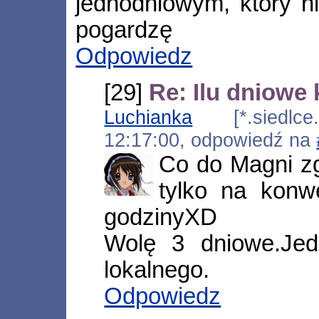
jednodniowym, który ni
pogardzę
Odpowiedz
[29]
Re: Ilu dniowe
Luchianka
[*.siedlce.v
12:17:00, odpowiedź na
Co do Magni z
tylko na konw
godzinyXD
Wolę 3 dniowe.Je
lokalnego.
Odpowiedz