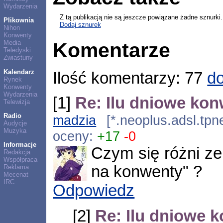
Wydarzenia
Z tą publikacją nie są jeszcze powiązane żadne sznurki.
Plikownia
Dodaj sznurek
Nihon
Konwenty
Media
Komentarze
Teledyski
Zwiastuny
Kalendarz
Ilość komentarzy: 77
do
Rynek
Konwenty
Wydarzenia
[1]
Re: Ilu dniowe kon
Telewizja
Radio
madzia
[*.neoplus.adsl.tpn
Audycje
Muzyka
oceny:
+17
-0
Informacje
Czym się różni ze
Redakcja
Współpraca
na konwenty" ?
Reklama
Mecenat
IRC
Odpowiedz
[2]
Re: Ilu dniowe 