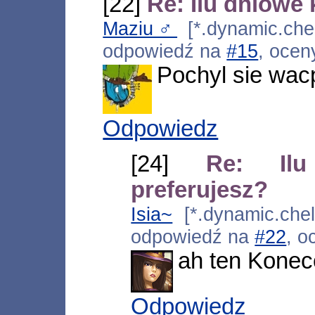
[22]
Re: Ilu dniowe
Maziu♂
[*.dynamic.chel
odpowiedź na
#15
, ocen
Pochyl sie wac
Odpowiedz
[24]
Re: Il
preferujesz?
Isia~
[*.dynamic.chel
odpowiedź na
#22
, o
ah ten Konec
Odpowiedz