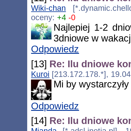
Wiki-chan
[*.dynamic.chell
oceny:
+4
-0
Najlepiej 1-2 dni
3dniowe w wakacj
Odpowiedz
[13]
Re: Ilu dniowe ko
Kuroi
[213.172.178.*], 19.0
Mi by wystarczyły
Odpowiedz
[14]
Re: Ilu dniowe ko
Mianda
[*.adsl.inetia.pl],