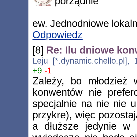
porządnie
ew. Jednodniowe lokal
Odpowiedz
[8]
Re: Ilu dniowe kon
Leju [*.dynamic.chello.pl],
+9
-1
Zależy, bo młodzież 
konwentów nie prefero
specjalnie na nie nie u
przykre), więc pozosta
a dłuższe jedynie w w