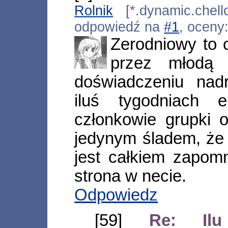
Rolnik
[*.dynamic.chello
odpowiedź na
#1
, oceny
Zerodniowy to 
przez młodą 
doświadczeniu nad
iluś tygodniach 
członkowie grupki o
jedynym śladem, że 
jest całkiem zapomn
strona w necie.
Odpowiedz
[59]
Re: Il