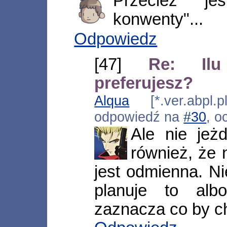
Przecież j
konwenty"...
Odpowiedz
[47]
Re: Il
preferujesz?
Alqua
[*.ver.abpl.p
odpowiedź na
#30
, o
Ale nie jeż
również, że n
jest odmienna. Ni
planuje to alb
zaznacza co by ch