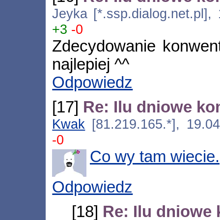
Jeyka [*.ssp.dialog.net.pl]
+3
-0
Zdecydowanie konwen
najlepiej ^^
Odpowiedz
[17]
Re: Ilu dniowe ko
Kwak
[81.219.165.*], 19.0
-0
Co wy tam wiecie.
Odpowiedz
[18]
Re: Ilu dniowe