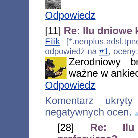
Odpowiedz
[11]
Re: Ilu dniowe
Filik
[*.neoplus.adsl.tpn
odpowiedź na
#1
, oceny
Zerodniowy b
ważne w ankiec
Odpowiedz
Komentarz ukryt
negatywnych ocen.
[28]
Re: Il