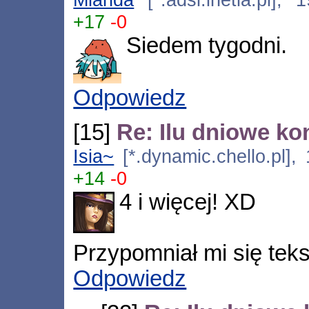
+17
-0
Siedem tygodni.
Odpowiedz
[15]
Re: Ilu dniowe ko
Isia~
[*.dynamic.chello.pl],
+14
-0
4 i więcej! XD
Przypomniał mi się tek
Odpowiedz