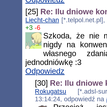
[25]
Re: Ilu dniowe ko
Liecht-chan
[*.telpol.net.pl
+3
-6
Szkoda, że nie 
nigdy na konwenc
własnego zdani
jednodniówkę :3
Odpowiedz
[30]
Re: Ilu dniowe
Rokugatsu
[*.adsl-surf
13:14:24, odpowiedź na