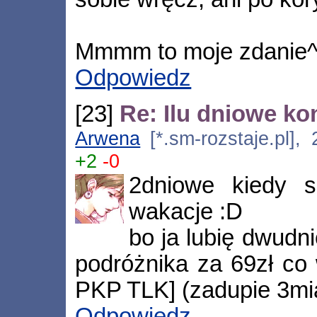
Mmmm to moje zdanie^
Odpowiedz
[23]
Re: Ilu dniowe ko
Arwena
[*.sm-rozstaje.pl],
+2
-0
2dniowe kiedy s
wakacje :D
bo ja lubię dwudn
podróżnika za 69zł co 
PKP TLK] (zadupie 3mia
Odpowiedz