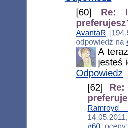
[60]
Re: 
preferujesz
AvantaR
[194.9
odpowiedź na
A teraz
jesteś 
Odpowiedz
[62]
Re:
preferuj
Ramroyd 
14.05.201
#60
, oceny