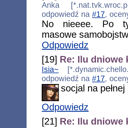
Anka [*.nat.tvk.wroc.
odpowiedź na
#17
, ocen
No nieeee. Po ty
masowe samobojstw
Odpowiedz
[19]
Re: Ilu dniowe
Isia~
[*.dynamic.chello
odpowiedź na
#17
, ocen
socjal na pełnej 
Odpowiedz
[21]
Re: Ilu dniowe