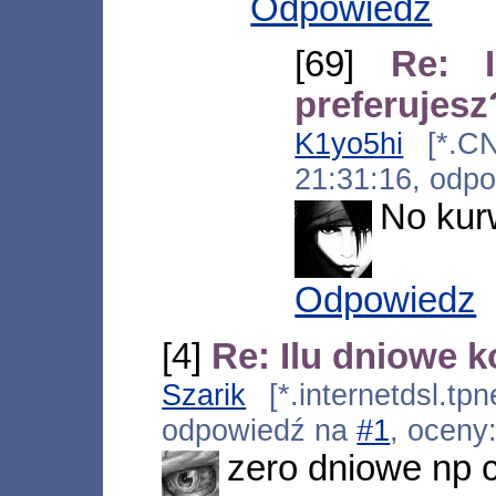
Odpowiedz
[69]
Re: 
preferujesz
K1yo5hi
[*.CN
21:31:16, odp
No kur
Odpowiedz
[4]
Re: Ilu dniowe 
Szarik
[*.internetdsl.tpn
odpowiedź na
#1
, oceny
zero dniowe np 