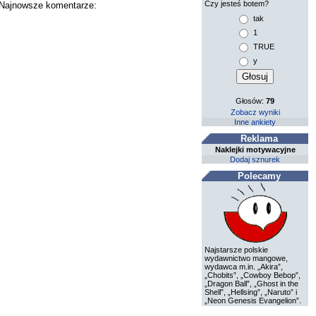
Czy jesteś botem?
. Najnowsze komentarze:
tak
1
TRUE
y
Głosów:
79
Zobacz wyniki
Inne ankiety
Reklama
Naklejki motywacyjne
Dodaj sznurek
Polecamy
Najstarsze polskie
wydawnictwo mangowe,
wydawca m.in. „Akira”,
„Chobits”, „Cowboy Bebop”,
„Dragon Ball”, „Ghost in the
Shell”, „Hellsing”, „Naruto” i
„Neon Genesis Evangelion”.