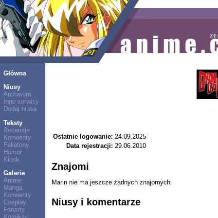
Główna
Niusy
Archiwum
Inne serwisy
Dodaj niusa
Teksty
Recenzje
Ostatnie logowanie:
24.09.2025
Konwenty
Felietony
Data rejestracji:
29.06.2010
Humor
Kiosk
Znajomi
Galerie
Anime
Marin nie ma jeszcze żadnych znajomych.
Manga
Konwenty
Niusy i komentarze
Cosplay
Fanarty
Komiksy