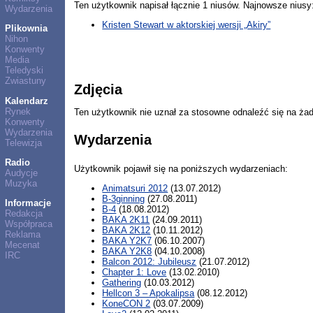
Ten użytkownik napisał łącznie 1 niusów. Najnowsze niusy
Wydarzenia
Kristen Stewart w aktorskiej wersji „Akiry”
Plikownia
Nihon
Konwenty
Media
Teledyski
Zwiastuny
Zdjęcia
Kalendarz
Rynek
Ten użytkownik nie uznał za stosowne odnaleźć się na ża
Konwenty
Wydarzenia
Wydarzenia
Telewizja
Radio
Użytkownik pojawił się na poniższych wydarzeniach:
Audycje
Muzyka
Animatsuri 2012
(13.07.2012)
B-3ginning
(27.08.2011)
Informacje
B-4
(18.08.2012)
Redakcja
BAKA 2K11
(24.09.2011)
Współpraca
BAKA 2K12
(10.11.2012)
Reklama
BAKA Y2K7
(06.10.2007)
Mecenat
BAKA Y2K8
(04.10.2008)
IRC
Balcon 2012: Jubileusz
(21.07.2012)
Chapter 1: Love
(13.02.2010)
Gathering
(10.03.2012)
Hellcon 3 – Apokalipsa
(08.12.2012)
KoneCON 2
(03.07.2009)