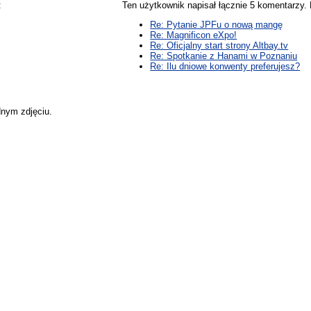
:
Ten użytkownik napisał łącznie 5 komentarzy
Re: Pytanie JPFu o nową mangę
Re: Magnificon eXpo!
Re: Oficjalny start strony Altbay.tv
Re: Spotkanie z Hanami w Poznaniu
Re: Ilu dniowe konwenty preferujesz?
dnym zdjęciu.