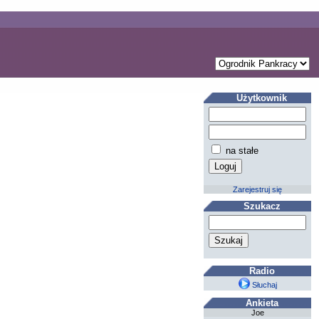
Użytkownik
na stałe
Zarejestruj się
Szukacz
Radio
Słuchaj
Ankieta
Joe