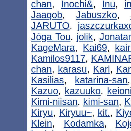
chan
,
Inochi&
,
Inu
,
i
Jaaqob
,
Jabuszko
,
JARUTO
,
jaszczurkax
Jóga Tou
,
jolik
,
Jonata
KageMara
,
Kai69
,
kai
Kamilos9117
,
KAMINA
chan
,
karasu
,
Karl
,
Kar
Kasilias
,
katarina-san
Kazuo
,
kazuuko
,
keion
Kimi-niisan
,
kimi-san
,
K
Kiryu
,
Kiryuu~
,
kit.
,
Kiy
Klein
,
Kodamka
,
Koj