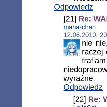
Odpowiedz
[21]
Re: WA
mana-chan
[*.
12.06.2010, 2
nie nie
raczej
trafia
niedopraco
wyraźne.
Odpowiedz
[22]
Re: 