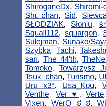
ShiroganeDx
,
Shiromi-
Shu-chan
,
Sid
,
Siewc
SŁODZIAK
,
Słoniu
,
ś
Squall112
,
squargon
,
Sulejman
,
Sunako/Say
Szybka
,
Tachi
,
Takesh
san
,
The 44'th
,
TheNe
Tomoko
,
Towarzysz J
Tsuki chan
,
Turismo
,
U
Uru x3*
,
Usa_Kou
,
V
Venthe
,
Ver ♥
,
Verte
Vixen
,
WerQ ಠ_ಠ
,
Wi