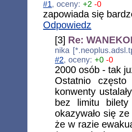
#1
, oceny:
+2
-0
zapowiada się bardzo 
Odpowiedz
[3]
Re: WANEKON
nika [*.neoplus.adsl.
#2
, oceny:
+0
-0
2000 osób - tak j
Ostatnio często
konwenty ustalały
bez limitu bile
okazywało się ze 
że w razie ewakua