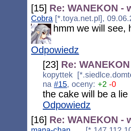
[15]
Re: WANEKON - 
Cobra
[*.toya.net.pl], 09.0
hmm we will see, 
Odpowiedz
[23]
Re: WANEKON 
kopyttek [*.siedlce.dom
na
#15
, oceny:
+2
-0
the cake will be a lie
Odpowiedz
[16]
Re: WANEKON - 
mana-chan
[*.147.112.10.