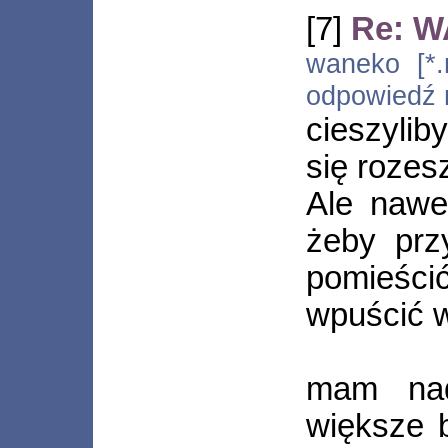
[7]
Re: W
waneko [*.n
odpowiedź
cieszyli
się rozesz
Ale nawe
żeby prz
pomieści
wpuścić w
mam nad
większe b