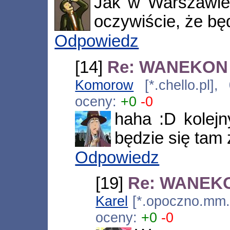
Jak w Warszawie 
oczywiście, że bę
Odpowiedz
[14]
Re: WANEKON 
Komorow
[*.chello.pl]
oceny:
+0
-0
haha :D kolej
będzie się tam
Odpowiedz
[19]
Re: WANEKO
Karel
[*.opoczno.mm.p
oceny:
+0
-0