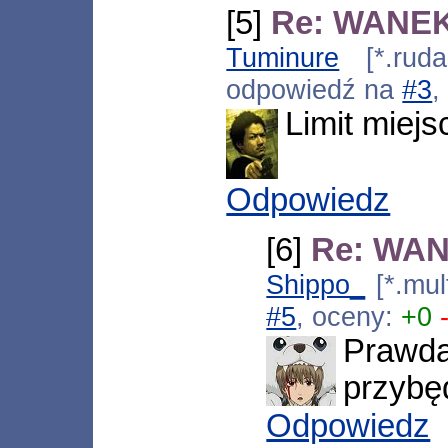
[5]
Re: WANEK
Tuminure
[*.rudas
odpowiedź na
#3
,
Limit miejs
Odpowiedz
[6]
Re: WAN
Shippo_
[*.mul
#5
, oceny:
+0
Prawda
przybę
Odpowiedz