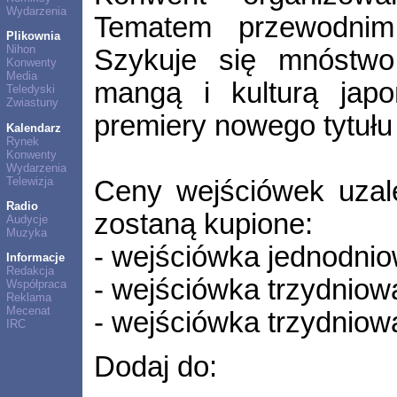
Wydarzenia
Tematem przewodnim
Plikownia
Nihon
Szykuje się mnóstwo
Konwenty
Media
mangą i kulturą jap
Teledyski
Zwiastuny
premiery nowego tytułu
Kalendarz
Rynek
Konwenty
Wydarzenia
Telewizja
Ceny wejściówek uzal
Radio
zostaną kupione:
Audycje
Muzyka
- wejściówka jednodnio
Informacje
Redakcja
- wejściówka trzydniowa
Współpraca
Reklama
Mecenat
- wejściówka trzydniow
IRC
Dodaj do: