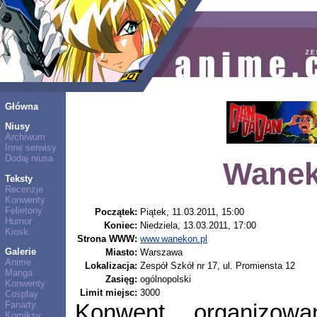
Główna
Niusy
Archiwum
Inne serwisy
Dodaj niusa
Wanek
Teksty
Recenzje
Konwenty
Felietony
Początek:
Piątek, 11.03.2011, 15:00
Humor
Koniec:
Niedziela, 13.03.2011, 17:00
Kiosk
Strona WWW:
www.wanekon.pl
Galerie
Miasto:
Warszawa
Anime
Lokalizacja:
Zespół Szkół nr 17, ul. Promiensta 12
Manga
Zasięg:
ogólnopolski
Konwenty
Limit miejsc:
3000
Cosplay
Fanarty
Konwent organizow
Komiksy