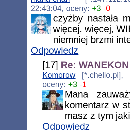
22:43:04, oceny:
+3
-0
czyżby nastała 
więcej, więcej, WI
niemniej brzmi int
Odpowiedz
[17]
Re: WANEKON 
Komorow
[*.chello.pl]
oceny:
+3
-1
Mana zauważy
komentarz w s
masz z tym jak
Odpowiedz