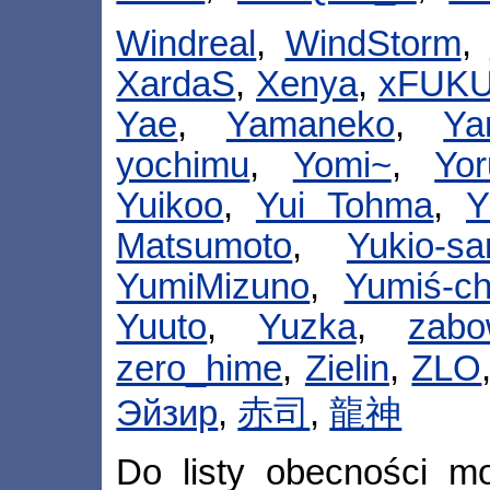
Windreal
,
WindStorm
,
XardaS
,
Xenya
,
xFUKU
Yae
,
Yamaneko
,
Ya
yochimu
,
Yomi~
,
Yor
Yuikoo
,
Yui Tohma
,
Y
Matsumoto
,
Yukio-sa
YumiMizuno
,
Yumiś-c
Yuuto
,
Yuzka
,
zabo
zero_hime
,
Zielin
,
ZLO
Эйзир
,
赤司
,
龍神
Do listy obecności mo