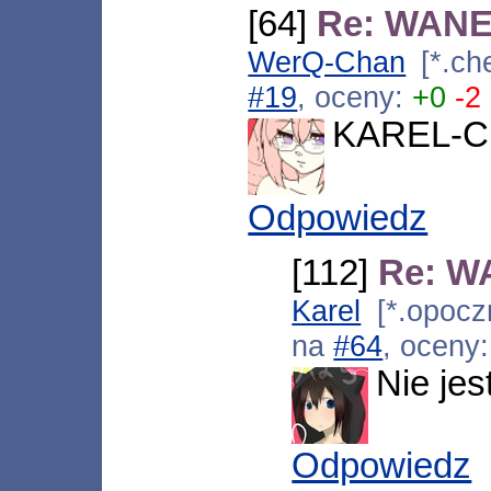
[64]
Re: WANE
WerQ-Chan
[*.che
#19
, oceny:
+0
-2
KAREL-CH
Odpowiedz
[112]
Re: W
Karel
[*.opocz
na
#64
, oceny
Nie je
Odpowiedz