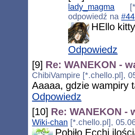
lady_magma
[*.2
odpowiedź na
#44
HEllo kit
Odpowiedz
[9]
Re: WANEKON - w
ChibiVampire [*.chello.pl], 
Aaaaa, gdzie wampiry t
Odpowiedz
[10]
Re: WANEKON - 
Wiki-chan
[*.chello.pl], 05.
Pobiło Ecchi iloś