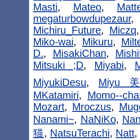
Masti
,
Mateo
,
Matt
megaturbowdupezaur
Michiru_Future
,
Miczq
Miko-wai
,
Mikuru
,
Milt
D.
,
MisakiChan
,
Mish
Mitsuki ;D
,
Miyabi
,
MiyukiDesu
,
Miyu
MKatamiri
,
Momo--cha
Mozart
,
Mroczus
,
Muge
Nanami~
,
NaNiKo
,
Nan
猫
,
NatsuTerachi
,
Natt