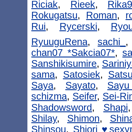
Riciak
,
Rieek
,
Rika
Rokugatsu
,
Roman
,
r
Rui
,
Rycerski
,
Ryo
RyuuguRena
,
sachi_
chan07 *Sakcia07*
,
sa
Sanshikisumire
,
Sarini
sama
,
Satosiek
,
Satsu
Saya
,
Sayato
,
Sayu
schizma
,
Seifer
,
Sei-Ri
Shadowsword
,
Shapi
Shilay
,
Shimon
,
Shin
Shinsou
,
Shiori ♥sex