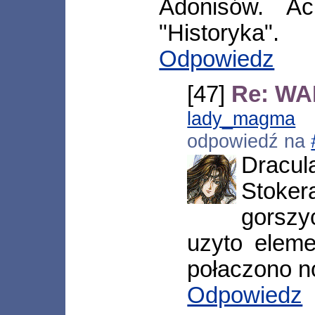
Adonisów. Ac
"Historyka".
Odpowiedz
[47]
Re: WA
lady_magma
[
odpowiedź na
Dracul
Stoker
gorszy
uzyto elem
połaczono n
Odpowiedz