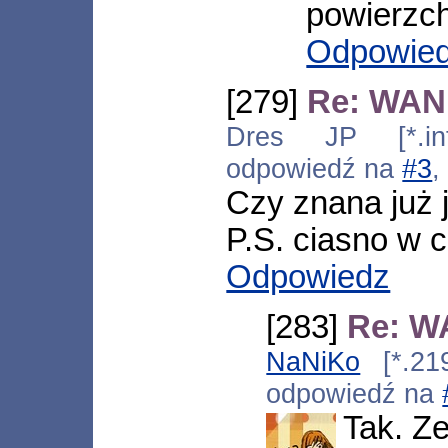
powierzch
Odpowie
[279]
Re: WAN
Dres JP [*.inte
odpowiedź na
#3
,
Czy znana już 
P.S. ciasno w c
Odpowiedz
[283]
Re: W
NaNiKo
[*.219
odpowiedź na
Tak. Ze