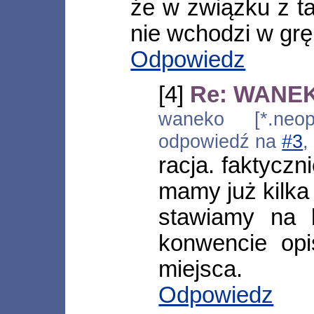
że w związku z ta
nie wchodzi w grę
Odpowiedz
[4]
Re: WANEK
waneko [*.neopl
odpowiedź na
#3
,
racja. faktycz
mamy już kilka 
stawiamy na 
konwencie opi
miejsca.
Odpowiedz