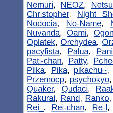
Nemuri
,
NEOZ
,
Netsu
Christopher
,
Night Sh
Nodocia
,
No-Name
,
Nuvanda
,
Oami
,
Ogon
Oplatek
,
Orchydea
,
Or
pacyfista
,
Palua
,
Pani
Pati-chan
,
Patty
,
Pche
Piika
,
Pika
,
pikachu~
Przemocp
,
psychokyo
Quaker
,
Qudaci
,
Raak
Rakurai
,
Rand
,
Ranko
Rei_
,
Rei-chan
,
Re-l