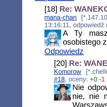
[18]
Re: WANEKO
mana-chan
[*.147.10
13:16:11, odpowiedź
A Ty masz 
osobistego z
Odpowiedz
[20]
Re: WANE
Komorow
[*.chel
#18
, oceny:
+0
-1
Nie odpow
nie, nie 
Warszawsk