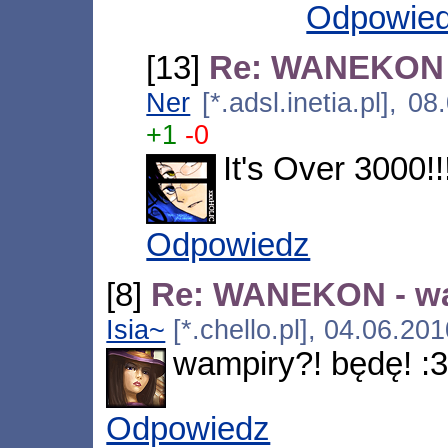
Odpowie
[13]
Re: WANEKON 
Ner
[*.adsl.inetia.pl], 
+1
-0
It's Over 3000!
Odpowiedz
[8]
Re: WANEKON - w
Isia~
[*.chello.pl], 04.06.20
wampiry?! będę! :3
Odpowiedz