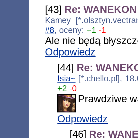
[43]
Re: WANEKON 
Kamey [*.olsztyn.vectra
#8
, oceny:
+1
-1
Ale nie będą błyszcz
Odpowiedz
[44]
Re: WANEKO
Isia~
[*.chello.pl], 1
+2
-0
Prawdziwe wa
Odpowiedz
[46]
Re: WANE