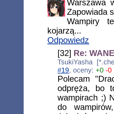
Warszawa w 
Zapowiada si
Wampiry te
kojarzą...
Odpowiedz
[32]
Re: WANE
TsukiYasha [*.che
#19
, oceny:
+0
-0
Polecam "Drac
odpręża, bo t
wampirach ;) 
do wampirów,