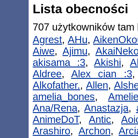
Lista obecności
707 użytkowników tam 
Agrest
,
AHu
,
AikenOko
Aiwe
,
Ajimu
,
AkaiNek
akisama :3
,
Akishi
,
A
Aldree
,
Alex cian :3
Alkofather.
,
Allen
,
Alsh
amelia_bones
,
Ameli
Ana/Rena
,
Anastazja
,
AnimeDoT
,
Antic
,
Aoi
Arashiro
,
Archon
,
Arci