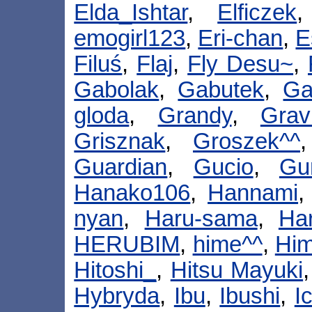
Elda_Ishtar
,
Elficzek
emogirl123
,
Eri-chan
,
E
Filuś
,
Flaj
,
Fly Desu~
,
Gabolak
,
Gabutek
,
Ga
gloda
,
Grandy
,
Grav
Grisznak
,
Groszek^^
Guardian
,
Gucio
,
Gu
Hanako106
,
Hannami
nyan
,
Haru-sama
,
Har
HERUBIM
,
hime^^
,
Hi
Hitoshi_
,
Hitsu Mayuki
Hybryda
,
Ibu
,
Ibushi
,
I