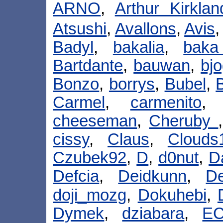
ARNO
,
Arthur Kirklan
Atsushi
,
Avallons
,
Avis
Badyl
,
bakalia
,
baka
Bartdante
,
bauwan
,
bj
Bonzo
,
borrys
,
Bubel
,
Carmel
,
carmenito
cheeseman
,
Cheruby
cissy
,
Claus
,
Clouds
Czubek92
,
D
,
d0nut
,
D
Defcia
,
Deidkunn
,
D
doji_mozg
,
Dokuhebi
,
Dymek
,
dziabara
,
E