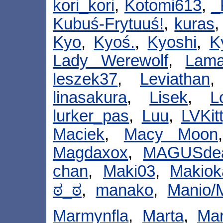
kori_kori
,
Kotomi613
,
_
Kubuś-Frytuuś!
,
kuras
Kyo
,
Kyoś.
,
Kyoshi
,
K
Lady Werewolf
,
Lam
leszek37
,
Leviathan
linasakura
,
Lisek
,
L
lurker_pas
,
Luu
,
LVKit
Maciek
,
Macy Moon
Magdaxox
,
MAGUSdea
chan
,
Maki03
,
Makiok
ಠ_ಠ
,
manako
,
Manio/
Marmynfla
,
Marta
,
Ma