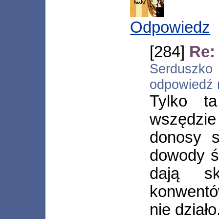
Odpowiedz
[284]
Re:
Serduszko 
odpowiedź
Tylko t
wszędzie 
donosy s
dowody ś
dają sk
konwentó
nie działo.