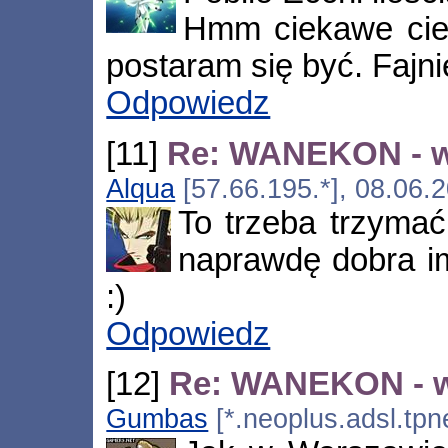
Hmm ciekawe ciek
postaram się być. Fajn
Odpowiedz
[11]
Re: WANEKON - 
Alqua
[57.66.195.*], 08.06.
To trzeba trzymać
naprawdę dobra im
:)
Odpowiedz
[12]
Re: WANEKON - 
Gumbas
[*.neoplus.adsl.tpn