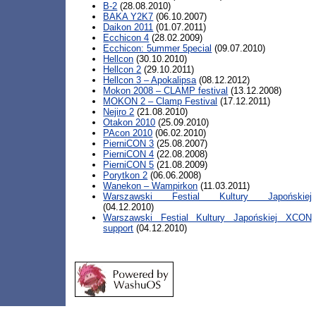
B-2
(28.08.2010)
BAKA Y2K7
(06.10.2007)
Daikon 2011
(01.07.2011)
Ecchicon 4
(28.02.2009)
Ecchicon: 5ummer 5pecial
(09.07.2010)
Hellcon
(30.10.2010)
Hellcon 2
(29.10.2011)
Hellcon 3 – Apokalipsa
(08.12.2012)
Mokon 2008 – CLAMP festival
(13.12.2008)
MOKON 2 – Clamp Festival
(17.12.2011)
Nejiro 2
(21.08.2010)
Otakon 2010
(25.09.2010)
PAcon 2010
(06.02.2010)
PierniCON 3
(25.08.2007)
PierniCON 4
(22.08.2008)
PierniCON 5
(21.08.2009)
Porytkon 2
(06.06.2008)
Wanekon – Wampirkon
(11.03.2011)
Warszawski Festial Kultury Japońskiej
(04.12.2010)
Warszawski Festial Kultury Japońskiej XCON
support
(04.12.2010)