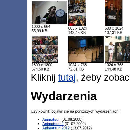
1000 x 664
683 x 1024
680 x 1024
55,99 KB
143,45 KB
107,31 KB
1800 x 1800
1024 x 768
1024 x 768
574,50 KB
72,61 KB
144,48 KB
Kliknij
tutaj
, żeby zobac
Wydarzenia
Użytkownik pojawił się na poniższych wydarzeniach:
Animatsuri
(01.08.2008)
Animatsuri 2
(31.07.2009)
Animatsuri 2012
(13.07.2012)