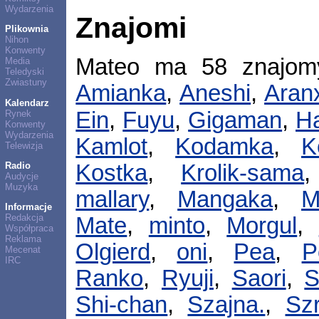
Wydarzenia
Znajomi
Plikownia
Nihon
Konwenty
Mateo ma 58 znajo
Media
Teledyski
Zwiastuny
Amianka
,
Aneshi
,
Aran
Kalendarz
Ein
,
Fuyu
,
Gigaman
,
H
Rynek
Konwenty
Wydarzenia
Kamlot
,
Kodamka
,
K
Telewizja
Radio
Kostka
,
Krolik-sama
Audycje
Muzyka
mallary
,
Mangaka
,
M
Informacje
Redakcja
Mate
,
minto
,
Morgul
,
Współpraca
Reklama
Olgierd
,
oni
,
Pea
,
P
Mecenat
IRC
Ranko
,
Ryuji
,
Saori
,
S
Shi-chan
,
Szajna.
,
Sz