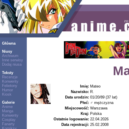
Główna
Niusy
Archiwum
Inne serwisy
Dodaj niusa
Ma
Teksty
Recenzje
Konwenty
Felietony
Imię:
Mateo
Humor
Nazwisko:
R.
Kiosk
Data urodzin:
01/20/89 (37 lat)
Galerie
Płeć:
♂ mężczyzna
Anime
Miejscowość:
Warszawa
Manga
Kraj:
Polska
Konwenty
Ostatnie logowanie:
22.04.2026
Cosplay
Fanarty
Data rejestracji:
25.02.2008
Komiksy