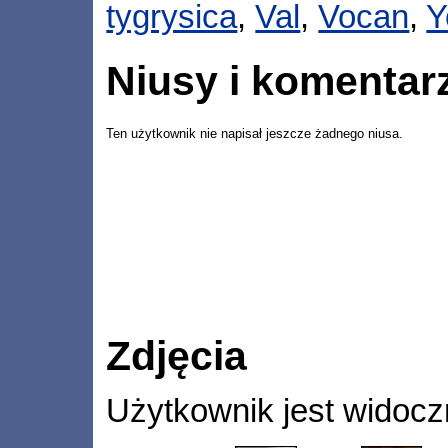
tygrysica
,
Val
,
Vocan
,
Y
Niusy i komentar
Ten użytkownik nie napisał jeszcze żadnego niusa.
Zdjęcia
Użytkownik jest widocz