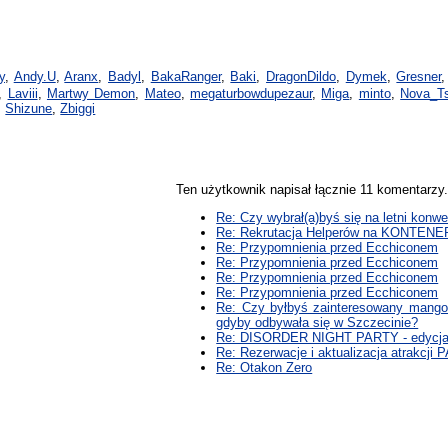
y
,
Andy.U
,
Aranx
,
Badyl
,
BakaRanger
,
Baki
,
DragonDildo
,
Dymek
,
Gresner
,
Laviii
,
Martwy Demon
,
Mateo
,
megaturbowdupezaur
,
Miga
,
minto
,
Nova_Ts
,
Shizune
,
Zbiggi
Ten użytkownik napisał łącznie 11 komentarz
Re: Czy wybrał(a)byś się na letni konw
Re: Rekrutacja Helperów na KONTENE
Re: Przypomnienia przed Ecchiconem
Re: Przypomnienia przed Ecchiconem
Re: Przypomnienia przed Ecchiconem
Re: Przypomnienia przed Ecchiconem
Re: Czy byłbyś zainteresowany mango
gdyby odbywała się w Szczecinie?
Re: DISORDER NIGHT PARTY - edycja 
Re: Rezerwacje i aktualizacja atrakcji
Re: Otakon Zero