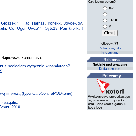
Czy jesteś botem?
tak
1
TRUE
,
Groszek^^
,
Had
,
Harnaś
,
Ironekk
,
Joyce-Joy
,
y
uki
,
Oć
,
Ogór
,
Owca^^
,
Oyte13
,
Pan Królik
,
!
Głosów:
79
Zobacz wyniki
Inne ankiety
y. Najnowsze komentarze:
Reklama
Naklejki motywacyjne
ent z noclegiem wyłącznie w namiotach?
Dodaj sznurek
R
Polecamy
wą imprezą (typu CafeCon, SPODkanie)
Wydawnictwo specjalizujące
się w komiksie azjatyckim
specjalna
oraz książkach z gatunku
 PAconu 2010
boys love.