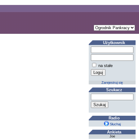
Użytkownik
na stałe
Zarejestruj się
Szukacz
Radio
Słuchaj
Ankieta
Joe