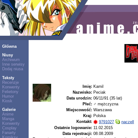
Główna
Niusy
Archiwum
Inne serwisy
Dodaj niusa
Teksty
Recenzje
Imię:
Kamil
Konwenty
Felietony
Nazwisko:
Peciak
Humor
Data urodzin:
06/11/91 (35 lat)
Kiosk
Płeć:
♂ mężczyzna
Galerie
Miejscowość:
Warszawa
Anime
Kraj:
Polska
Manga
Kontakt:
9791027
naczell
Konwenty
Ostatnie logowanie:
11.02.2015
Cosplay
Fanarty
Data rejestracji:
08.08.2009
Komiksy