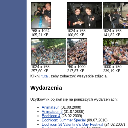
768 x 1024
1024 x 768
1024 x 768
105,21 KB
100,69 KB
141,82 KB
1024 x 768
750 x 1000
1000 x 750
257,60 KB
217,87 KB
239,19 KB
Kliknij
tutaj
, żeby zobaczyć wszystkie zdjęcia.
Wydarzenia
Użytkownik pojawił się na poniższych wydarzeniach:
Animatsuri
(01.08.2008)
Animatsuri 2
(31.07.2009)
Ecchicon 4
(28.02.2009)
Ecchicon: 5ummer 5pecial
(09.07.2010)
Ecchicon St Valentine’s Day Festival
(24.02.2007)