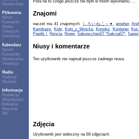
Pora na to czego jeszcze nie było w moim wykonaniu......
Wydarzenia
Znajomi
Plikownia
Nihon
Konwenty
naczel ma 41 znajomych:
しろいねこ～♥
,
ampher
,
And
Media
Kamikaze
,
Kido
,
Kolo_z_Wrocka
,
Konoko
,
Kontener
,
Kuc
Teledyski
Pawlik !
,
Rencia
,
Roger
,
Sakura-chan07 *Sakcia07*
,
Saper
Zwiastuny
Kalendarz
Niusy i komentarze
Rynek
Konwenty
Wydarzenia
Ten użytkownik nie napisał jeszcze żadnego niusa.
Telewizja
Radio
Audycje
Muzyka
Informacje
Redakcja
Współpraca
Reklama
Mecenat
IRC
Zdjęcia
Użytkownik jest widoczny na 69 zdjęciach: