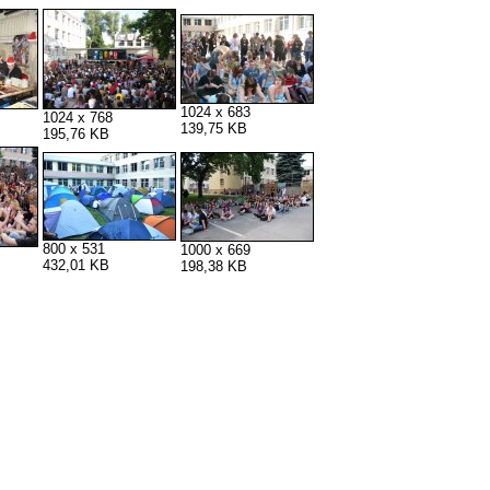
1024 x 683
1024 x 768
139,75 KB
195,76 KB
800 x 531
1000 x 669
432,01 KB
198,38 KB