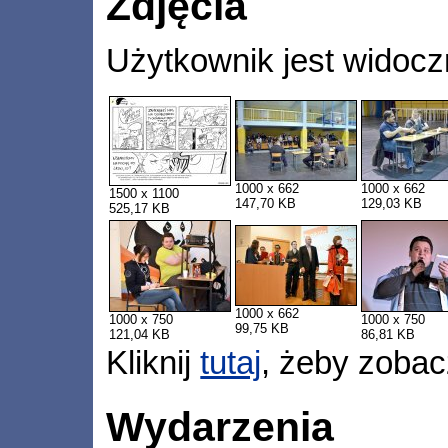
Zdjęcia
Użytkownik jest widocz
1000 x 662
1000 x 662
1500 x 1100
147,70 KB
129,03 KB
525,17 KB
1000 x 662
1000 x 750
1000 x 750
99,75 KB
121,04 KB
86,81 KB
Kliknij
tutaj
, żeby zobac
Wydarzenia