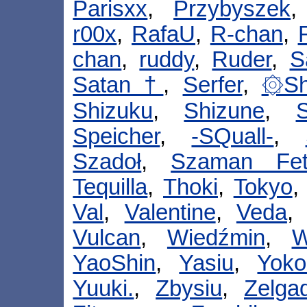
Parisxx
,
Przybyszek
r00x
,
RafaU
,
R-chan
,
chan
,
ruddy
,
Ruder
,
S
Satan †
,
Serfer
,
۞S
Shizuku
,
Shizune
,
S
Speicher
,
-SQuall-
,
Szadoł
,
Szaman Fet
Tequilla
,
Thoki
,
Tokyo
Val
,
Valentine
,
Veda
Vulcan
,
Wiedźmin
,
W
YaoShin
,
Yasiu
,
Yok
Yuuki.
,
Zbysiu
,
Zelga