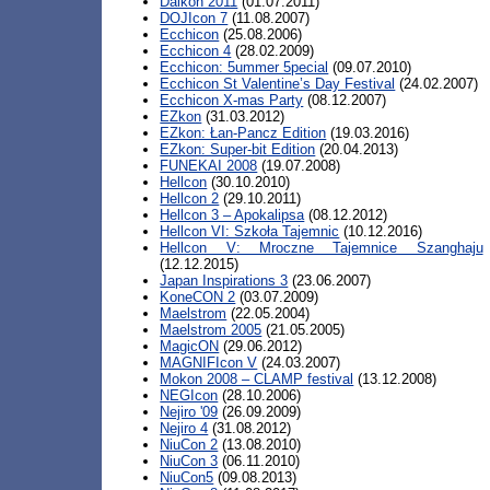
Daikon 2011
(01.07.2011)
DOJIcon 7
(11.08.2007)
Ecchicon
(25.08.2006)
Ecchicon 4
(28.02.2009)
Ecchicon: 5ummer 5pecial
(09.07.2010)
Ecchicon St Valentine’s Day Festival
(24.02.2007)
Ecchicon X-mas Party
(08.12.2007)
EZkon
(31.03.2012)
EZkon: Łan-Pancz Edition
(19.03.2016)
EZkon: Super-bit Edition
(20.04.2013)
FUNEKAI 2008
(19.07.2008)
Hellcon
(30.10.2010)
Hellcon 2
(29.10.2011)
Hellcon 3 – Apokalipsa
(08.12.2012)
Hellcon VI: Szkoła Tajemnic
(10.12.2016)
Hellcon V: Mroczne Tajemnice Szanghaju
(12.12.2015)
Japan Inspirations 3
(23.06.2007)
KoneCON 2
(03.07.2009)
Maelstrom
(22.05.2004)
Maelstrom 2005
(21.05.2005)
MagicON
(29.06.2012)
MAGNIFIcon V
(24.03.2007)
Mokon 2008 – CLAMP festival
(13.12.2008)
NEGIcon
(28.10.2006)
Nejiro '09
(26.09.2009)
Nejiro 4
(31.08.2012)
NiuCon 2
(13.08.2010)
NiuCon 3
(06.11.2010)
NiuCon5
(09.08.2013)