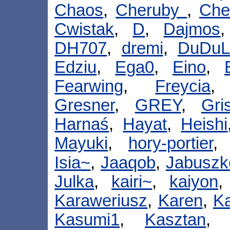
Chaos
,
Cheruby
,
Che
Cwistak
,
D
,
Dajmos
DH707
,
dremi
,
DuDuL
Edziu
,
Ega0
,
Eino
,
Fearwing
,
Freycia
Gresner
,
GREY
,
Gri
Harnaś
,
Hayat
,
Heishi
Mayuki
,
hory-portier
Isia~
,
Jaaqob
,
Jabuszk
Julka
,
kairi~
,
kaiyon
Karaweriusz
,
Karen
,
K
Kasumi1
,
Kasztan