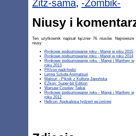
Zitz-sama
,
-Zombik-
Niusy i komentar
Ten użytkownik napisał łącznie 76 niusów. Najnowsze
niusy:
Rynkowe podsumowanie roku - Mangi w roku 2015
Rynkowe podsumowanie roku - Mangi w roku 2014
Rynkowe podsumowanie roku - Mangi i Manhwy w
roku 2013
PA!con nadchodzi
Letnia Szkoła Animatsuri
Matsuri - Piknik z Kulturą Japońską
EZkon: Super-bit Edition
Warsaw Cosplay Taikai
Rynkowe podsumowanie roku - Mangi i Manhwy w
roku 2012
Hellcon: Apokalipsa tydzień wcześniej