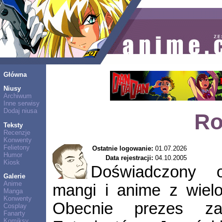
Główna
Niusy
Archiwum
Inne serwisy
Dodaj niusa
Ro
Teksty
Recenzje
Konwenty
Felietony
Ostatnie logowanie:
01.07.2026
Humor
Data rejestracji:
04.10.2005
Kiosk
Doświadczony o
Galerie
Anime
mangi i anime z wielo
Manga
Konwenty
Obecnie prezes zar
Cosplay
Fanarty
Komiksy