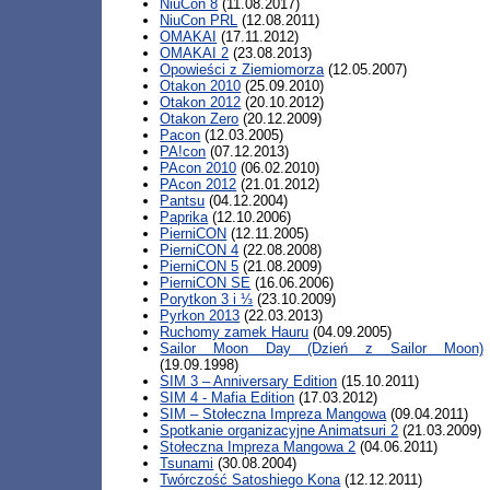
NiuCon 8
(11.08.2017)
NiuCon PRL
(12.08.2011)
OMAKAI
(17.11.2012)
OMAKAI 2
(23.08.2013)
Opowieści z Ziemiomorza
(12.05.2007)
Otakon 2010
(25.09.2010)
Otakon 2012
(20.10.2012)
Otakon Zero
(20.12.2009)
Pacon
(12.03.2005)
PA!con
(07.12.2013)
PAcon 2010
(06.02.2010)
PAcon 2012
(21.01.2012)
Pantsu
(04.12.2004)
Paprika
(12.10.2006)
PierniCON
(12.11.2005)
PierniCON 4
(22.08.2008)
PierniCON 5
(21.08.2009)
PierniCON SE
(16.06.2006)
Porytkon 3 i ⅓
(23.10.2009)
Pyrkon 2013
(22.03.2013)
Ruchomy zamek Hauru
(04.09.2005)
Sailor Moon Day (Dzień z Sailor Moon)
(19.09.1998)
SIM 3 – Anniversary Edition
(15.10.2011)
SIM 4 - Mafia Edition
(17.03.2012)
SIM – Stołeczna Impreza Mangowa
(09.04.2011)
Spotkanie organizacyjne Animatsuri 2
(21.03.2009)
Stołeczna Impreza Mangowa 2
(04.06.2011)
Tsunami
(30.08.2004)
Twórczość Satoshiego Kona
(12.12.2011)