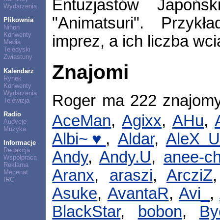
Entuzjastów Japoński
Wydarzenia
"Animatsuri". Przyk
Plikownia
Nihon
Konwenty
imprez, a ich liczba wc
Media
Teledyski
Zwiastuny
Znajomi
Kalendarz
Rynek
Konwenty
Wydarzenia
Roger ma 222 znajom
Telewizja
Radio
AceMan
,
Agixx
,
AHu
,
Audycje
Muzyka
Albi~♥
,
Aldar
,
AleX U
Informacje
Redakcja
Andy
,
Andy.U
,
anee-c
Współpraca
Reklama
Aranx
,
araszi
,
ArcziZ
Mecenat
IRC
Asuke
,
AvantaR
,
Avi_
,
BlackStar
,
bobon
,
By