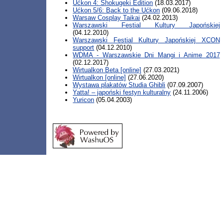
Ućkon 4: Shokugeki Edition
(18.03.2017)
Ućkon 5/6: Back to the Ućkon
(09.06.2018)
Warsaw Cosplay Taikai
(24.02.2013)
Warszawski Festial Kultury Japońskiej
(04.12.2010)
Warszawski Festial Kultury Japońskiej XCON
support
(04.12.2010)
WDMA - Warszawskie Dni Mangi i Anime 2017
(02.12.2017)
Wirtualkon Beta [online]
(27.03.2021)
Wirtualkon [online]
(27.06.2020)
Wystawa plakatów Studia Ghibli
(07.09.2007)
Yatta! – japoński festyn kulturalny
(24.11.2006)
Yuricon
(05.04.2003)