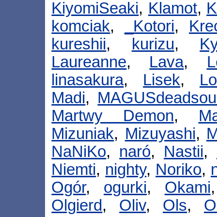
KiyomiSeaki
,
Klamot
,
K
komciak
,
_Kotori
,
Kre
kureshii
,
kurizu
,
K
Laureanne
,
Lava
,
L
linasakura
,
Lisek
,
Lo
Madi
,
MAGUSdeadsou
Martwy Demon
,
M
Mizuniak
,
Mizuyashi
,
M
NaNiKo
,
naró
,
Nastii
,
Niemti
,
nighty
,
Noriko
,
Ogór
,
ogurki
,
Okami
Olgierd
,
Oliv
,
Ols
,
O