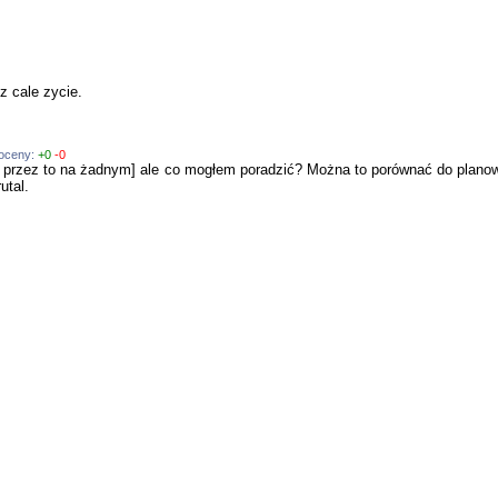
z cale zycie.
 oceny:
+0
-0
 i przez to na żadnym] ale co mogłem poradzić? Można to porównać do planow
utal.