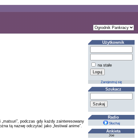
Użytkownik
na stałe
Zarejestruj się
Szukacz
Radio
i „matsuri”, podczas gdy każdy zainteresowany
Słuchaj
ożna tą nazwę odczytać jako „festiwal anime”.
Ankieta
Joe