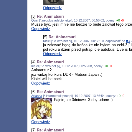
Odpowiedz
[3]
Re: Animatsuri
Quat [*.neoplus.adsl.tpnet.pl], 10.12.2007, 00:56:02, oceny:
+0
-0
Musze byc, jesli mnie nie bedzie to bede zalowal tego prze
Odpowiedz
[5]
Re: Animatsuri
Kisiel [*.e-wro.net.pl], 10.12.2007, 00:58:10, odpowiedź na
#3
,
ja załować będę do końca że nie byłem na echi-3 [
pół roku a dzień przed potrąci cie autobus. Live is br
Odpowiedz
[4]
Re: Animatsuri
Kisiel [*.e-wro.net.pl], 10.12.2007, 00:56:08, oceny:
+0
-0
Animatsuri?
już widzę konkurs DDR - Matsuri Japan ;)
Kisiel will be back
Odpowiedz
[6]
Re: Animatsuri
Arianna
[*.internetdsl.tpnet.pl], 10.12.2007, 13:36:54, oceny:
+0
-0
Fajnie, ze 3dniowe :3 oby udane :)
Odpowiedz
[7]
Re: Animatsuri