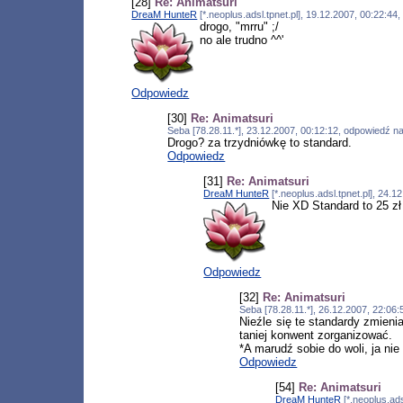
[28]
Re: Animatsuri
DreaM HunteR
[*.neoplus.adsl.tpnet.pl], 19.12.2007, 00:22:4
drogo, "mrru" ;/
no ale trudno ^^'
Odpowiedz
[30]
Re: Animatsuri
Seba [78.28.11.*], 23.12.2007, 00:12:12, odpowiedź n
Drogo? za trzydniówkę to standard.
Odpowiedz
[31]
Re: Animatsuri
DreaM HunteR
[*.neoplus.adsl.tpnet.pl], 24.
Nie XD Standard to 25 z
Odpowiedz
[32]
Re: Animatsuri
Seba [78.28.11.*], 26.12.2007, 22:06
Nieźle się te standardy zmienia
taniej konwent zorganizować.
*A marudź sobie do woli, ja n
Odpowiedz
[54]
Re: Animatsuri
DreaM HunteR
[*.neoplus.ads