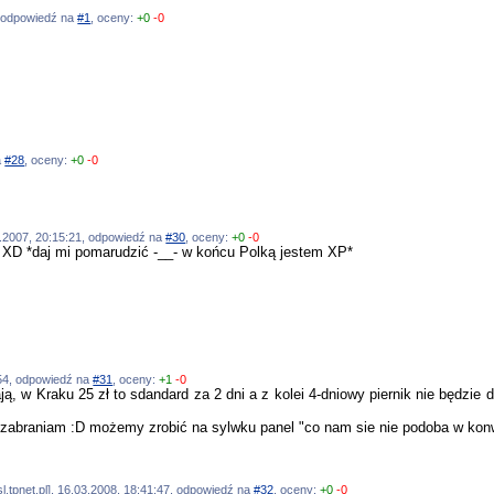
4, odpowiedź na
#1
, oceny:
+0
-0
a
#28
, oceny:
+0
-0
12.2007, 20:15:21, odpowiedź na
#30
, oceny:
+0
-0
ł XD *daj mi pomarudzić -__- w końcu Polką jestem XP*
:54, odpowiedź na
#31
, oceny:
+1
-0
ją, w Kraku 25 zł to sdandard za 2 dni a z kolei 4-dniowy piernik nie będzie d
ie zabraniam :D możemy zrobić na sylwku panel "co nam sie nie podoba w ko
l.tpnet.pl], 16.03.2008, 18:41:47, odpowiedź na
#32
, oceny:
+0
-0