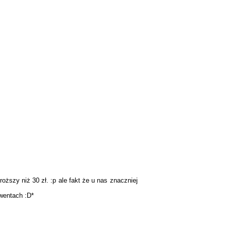
roższy niż 30 zł. :p ale fakt że u nas znaczniej
nwentach :D*