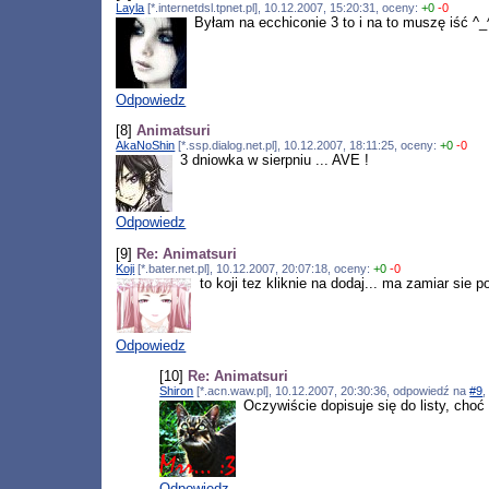
Layla
[*.internetdsl.tpnet.pl], 10.12.2007, 15:20:31, oceny:
+0
-0
Byłam na ecchiconie 3 to i na to muszę iść ^_
Odpowiedz
[8]
Animatsuri
AkaNoShin
[*.ssp.dialog.net.pl], 10.12.2007, 18:11:25, oceny:
+0
-0
3 dniowka w sierpniu ... AVE !
Odpowiedz
[9]
Re: Animatsuri
Koji
[*.bater.net.pl], 10.12.2007, 20:07:18, oceny:
+0
-0
to koji tez kliknie na dodaj... ma zamiar sie po
Odpowiedz
[10]
Re: Animatsuri
Shiron
[*.acn.waw.pl], 10.12.2007, 20:30:36, odpowiedź na
#9
,
Oczywiście dopisuje się do listy, choć
Odpowiedz