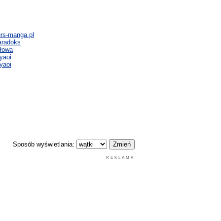
urs-manga.pl
aradoks
ałowa
yaoi
yaoi
Sposób wyświetlania:
REKLAMA