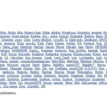
AHu
,
Aisha
,
Aka
,
Akemi-chan
,
Aldar
,
alinkie
,
Amaikyuu
,
Amianka
,
ampher
,
An
assinio
,
Aven-sensei
,
Averka
,
Avi_
,
ayka
,
Azazel
,
Azukari♥
,
Bailing
,
Barw
,
B
,
Chestter
,
cissy
,
Cleo
,
Corny Mistick
,
cycu55
,
D
,
Dark koki
,
Deidkunn
,
DH70
ii
,
esencja
,
Etna
,
eve-ko
,
Exik
,
Faris
,
Fatum
,
fgsfds
,
Fili
,
Foresst
,
Fox
,
G
ń
,
Hana_chan
,
Hardzior
,
Harnaś
,
haseo
,
Hayat
,
Hayate
,
hea
,
Henry
,
HERUB
mikaze
,
KAMINARI
,
Kaoru_
,
Karappo
,
Karevos
,
Kari_Uchiha
,
karniak
,
Karo
,
KnP
,
Kocur
,
Kocurek
,
Kodama
,
Kodamka
,
koguma
,
Koharu-chan
,
Koiori
,
ko
at
,
Lil
,
Lila-chan
,
lina inverse
,
Lisek
,
Lord_Canti
,
Lori
,
Luchianka
,
Luki
,
lu
Maya
,
megari
,
megaturbowdupezaur
,
Meg-Meg
,
Melchior
,
Metheor
,
Michiru
,
M
owa
,
Myszon
,
naczel
,
Nami
,
Namu
,
NaNiKo
,
naomi707
,
Natalie^^
,
Nayru
Okami
,
Okazaki
,
Okiren
,
Oliv
,
Ols
,
oni
,
OniBaka
,
orzel1234
,
O-S.P.(r)
,
Oss
,
,
radience
,
Raironu
,
Ranko
,
Rashat
,
Rencia
,
Roger
,
Rokugatsu
,
Ronin
,
orii
,
schizma
,
Scooter
,
Selka
,
Sephiron
,
Sessho
,
Shadows
,
Shaker
,
Shi
,
S
sudo
,
Sumima
,
Supermatek
,
Surikou
,
syfius
,
Szajna.
,
Szarancza
,
Szpanner
,
elais
,
Verte
,
Vin
,
vincent2079
,
Vocan
,
wasiek
,
Wero
,
Wol
,
Xell-senpai
,
xMiyu
C
,
Zitz-sama
,
Zmo
,
-Zombik-
,
ZR
użytkownicy.