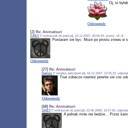
Oj, to był
Odpowiedz
[2]
Re: Animatsuri
GREY
[*.ondraszek.ds.polsl.pl], 10.12.2007, 00:06:59, oceny:
+0
-0
Postaram sie byc. Moze po prostu znowu w si
Odpowiedz
[27]
Re: Animatsuri
Dajmos
[*.neoplus.adsl.tpnet.pl], 18.12.2007, 23:05:25, odpo
True zobacze rownież pewnie sie cos uda
Odpowiedz
[68]
Re: Animatsuri
GREY
[*.ondraszek.ds.polsl.pl], 23.06.2008, 16:57:50, odpow
A jednak mnie nie bedzie... Przez kam