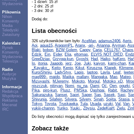
- 1 dzień: 15 zł
Wydarzenia
- 2 dni: 25 zł
- 3 dni: 30 zł
Plikownia
Nihon
Dodaj do:
Konwenty
Media
Lista obecności
Teledyski
Zwiastuny
326 użytkowników tam było:
AceMan
,
adamus2406
,
Aeris
,
Kalendarz
Aoi
,
aqua15
,
AragornPL
,
Aranx
,
-ari-
,
Arianna
,
Aryman
,
Ass
Rynek
Blaki
,
bobon
,
BZW Golem
,
Cappy
,
Caria
,
CELL767
,
Chaos
Konwenty
Edzik
,
Ein
,
Ejder
,
Elia
,
eltomas
,
ELVIS NOT DIED
,
Endz
Wydarzenia
GreeDziax
,
Grzywa-kun
,
Gyoshi
,
Had
,
Haiko
,
haKero
,
Ha
Telewizja
Io
,
itonia
,
Jaaqob
,
jerz
,
Joe
,
Juki
,
kaiyon
,
kami-chan
,
Ka
_Kayako_
,
Keito
,
Kenio
,
Kikut
,
Kiruszna
,
Klapek
,
Klimene
Radio
KuroiShinju
,
LadyStyx
,
Lapis
,
laptop
,
Layla
,
Leaf
,
leeter
Audycje
mag999-
,
maido
,
Maiika
,
mallary
,
Mangaka
,
Mao
,
Mateo
,
Muzyka
Mizuyashi
,
MJeremy
,
Mokoto
,
Morgul
,
Motoko xD
,
Mro
niszczuk
,
nitiryan
,
Nomi
,
nu_na
,
Oami
,
Oć
,
Oen
,
ogurki
,
Informacje
Pika
,
piro-kun
,
Plusz
,
PMSka
,
Qashqai
,
Rabit
,
Rachey
Redakcja
Sakurazuka
,
Sansei
,
Saori
,
Saper
,
Sas
,
Sasek
,
Sasi
,
Sas
Współpraca
Shivunia
,
Silafein
,
Silvera
,
Silvery
,
Sinah
,
Sojita
,
Stasia
,
Reklama
Tokyo
,
Toyota
,
Truskawka
,
Tula
,
Usada
,
uzuki
,
Val
,
Van
,
V
Mecenat
yukiii-channn
,
Yuriko
,
Yuuki.
,
Zbysiu
,
ZedeKiaH
,
Zielu
,
Zin
IRC
Do listy obecności mogą dopisać się tylko zarejestrowani 
Zobacz także