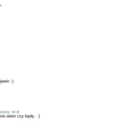
^
jawic :)
 oceny:
+0
-0
 nie wiem czy będę.. :(