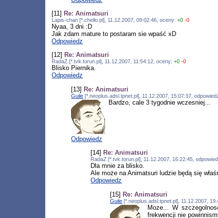
[11]
Re: Animatsuri
Lapis-chan [*.chello.pl], 11.12.2007, 09:02:46, oceny:
+0
-0
Nyaa, 3 dni :D
Jak zdam mature to postaram sie wpaść xD
Odpowiedz
[12]
Re: Animatsuri
RadaZ [*.tvk.torun.pl], 11.12.2007, 11:54:12, oceny:
+0
-0
Blisko Piernika.
Odpowiedz
[13]
Re: Animatsuri
Guile
[*.neoplus.adsl.tpnet.pl], 11.12.2007, 15:07:37, odpowie
Bardzo, cale 3 tygodnie wczesniej...
Odpowiedz
[14]
Re: Animatsuri
RadaZ [*.tvk.torun.pl], 11.12.2007, 16:22:45, odpowie
Dla mnie za blisko.
Ale może na Animatsuri ludzie będą się właś
Odpowiedz
[15]
Re: Animatsuri
Guile
[*.neoplus.adsl.tpnet.pl], 11.12.2007, 1
Moze... W szczegolnosc
frekwencji nie powinnism