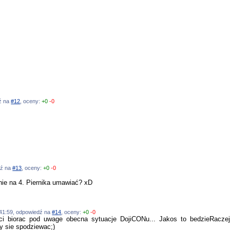
dź na
#12
, oceny:
+0
-0
dź na
#13
, oceny:
+0
-0
nie na 4. Piernika umawiać? xD
9:41:59, odpowiedź na
#14
, oceny:
+0
-0
i biorac pod uwage obecna sytuacje DojiCONu... Jakos to bedzieRaczej 
y sie spodziewac;)