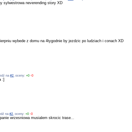
aby sylwestrowa neverending story XD
erpniu wybede z domu na 4tygodnie by jezdzic po ludziach i conach XD
wiedź na
#2
, oceny:
+0
-0
 :]
iedź na
#2
, oceny:
+0
-0
panie wrzesniowa musialem skrocic trase...