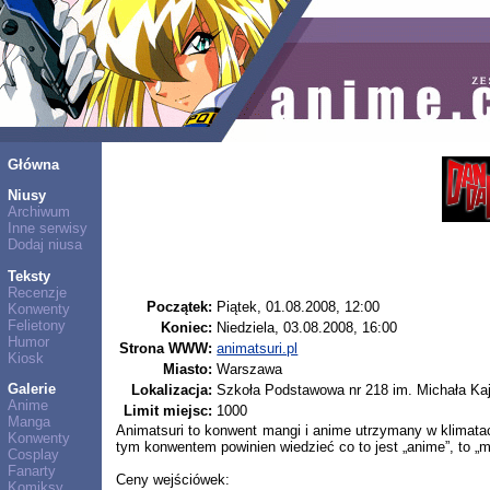
Główna
Niusy
Archiwum
Inne serwisy
Dodaj niusa
Teksty
Recenzje
Początek:
Piątek, 01.08.2008, 12:00
Konwenty
Felietony
Koniec:
Niedziela, 03.08.2008, 16:00
Humor
Strona WWW:
animatsuri.pl
Kiosk
Miasto:
Warszawa
Galerie
Lokalizacja:
Szkoła Podstawowa nr 218 im. Michała Kajk
Anime
Limit miejsc:
1000
Manga
Animatsuri to konwent mangi i anime utrzymany w klimata
Konwenty
tym konwentem powinien wiedzieć co to jest „anime”, to „
Cosplay
Fanarty
Ceny wejściówek:
Komiksy