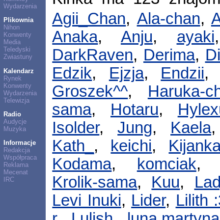
Wydarzenia
Agii_Chan
,
Ala-chan
,
A
Plikownia
Nihon
Anaka
,
Anju
,
ayaki
Konwenty
Media
Teledyski
DarkRaven
,
Derima
,
D
Zwiastuny
Edzik
,
Ejzja
,
Endzii
Kalendarz
Rynek
Konwenty
Groszek^^
,
Haruka-c
Wydarzenia
Telewizja
sama
,
Hotaru
,
Hylex
Radio
Audycje
Isolder
,
Jung
,
Kaela
Muzyka
Kath_
,
keichi
,
Kijank
Informacje
Redakcja
Współpraca
Kodama
,
komciak
Reklama
Mecenat
Krolik-sama
,
Kuu
,
Lad
IRC
Levi Inuki
,
Lider
,
Lilith 
r
,
Lulish
,
luna.martyna