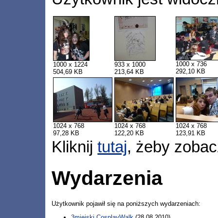
1000 x 736
1000 x 1224
933 x 1000
292,10 KB
504,69 KB
213,64 KB
1024 x 768
1024 x 768
1024 x 768
97,28 KB
122,20 KB
123,91 KB
Kliknij
tutaj
, żeby zobac
Wydarzenia
Użytkownik pojawił się na poniższych wydarzeniach:
3miejski CosplayWalk
(28.08.2010)