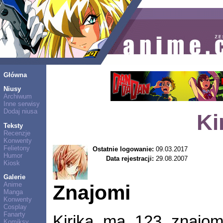
Główna
Niusy
Archiwum
Inne serwisy
Dodaj niusa
Ki
Teksty
Recenzje
Konwenty
Felietony
Ostatnie logowanie:
09.03.2017
Humor
Data rejestracji:
29.08.2007
Kiosk
Galerie
Anime
Znajomi
Manga
Konwenty
Cosplay
Fanarty
Kirika ma 123 znajo
Komiksy