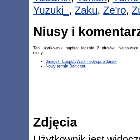
Yuzuki_
,
Zaku
,
Ze'ro
,
Z
Niusy i komentar
Ten użytkownik napisał łącznie 2 niusów. Najnowsze
niusy:
3miejski CosplayWalk - edycja Gdańsk
Nowy termin Balticonu
Zdjęcia
Użytkownik jest widocz