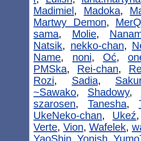
Madimiel
,
Madoka
,
Ma
Martwy Demon
,
Mer
sama
,
Molie
,
Nanam
Natsik
,
nekko-chan
,
N
Name
,
noni
,
Oć
,
on
PMSka
,
Rei-chan
,
Re
Rozi
,
Sadia
,
Saku
~Sawako
,
Shadowy
,
szarosen
,
Tanesha
,
UkeNeko-chan
,
Ukeź
Verte
,
Vion
,
Wafelek
,
w
YaoShin
,
Yonish
,
YumoT