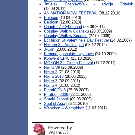
3miejski CosplayWalk - edycja Gdańsk
(13.08.2011)
ANIMATION NOW! FESTIVAL
(08.12.2010)
Balticon
(10.04.2010)
Baltikon
(12.06.2010)
Chapter 7: Cyberhood
(25.06.2011)
Cosplay Walk w Gdańsku
(26.07.2009)
Cosplay Walk w Sopocie
(27.07.2009)
Ecchicon St Valentine’s Day Festival
(24.02.2007)
Hellcon 3 – Apokalipsa
(08.12.2012)
J-Con
(23.06.2012)
Kimona japońskie - wystawa
(24.10.2009)
Konwent EPIC
(23.10.2010)
MOKON 2 – Clamp Festival
(17.12.2011)
Nejiro '09
(26.09.2009)
Nejiro 2
(21.08.2010)
Nejiro 2013
(28.06.2013)
Nejiro 3
(02.09.2011)
Nejiro 4
(31.08.2012)
PierniCON 3
(25.08.2007)
Piratkon 2008
(22.11.2008)
Smaki Japonii
(09.03.2009)
Soul of Asia
(26.11.2010)
Wanekon – Wampirkon
(11.03.2011)