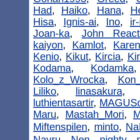
Had
,
Haiko
,
Hana
,
H
Hisa
,
Ignis-ai
,
Ino
,
ir-
Joan-ka
,
John React
kaiyon
,
Kamlot
,
Kare
Kenio
,
Kikut
,
Kircia
,
Ki
Kodama
,
Kodamka
Kolo_z_Wrocka
,
Kon_
Liliko
,
linasakura
luthientasartir
,
MAGUSd
Maru
,
Mastah_Mori
,
M
Miftenspilen
,
minto
,
Na
Nayru
,
Nen
,
nighty
,