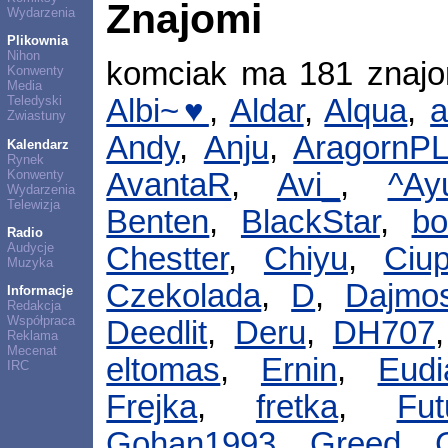
Znajomi
Wydarzenia
Plikownia
Nihon
komciak ma 181 znaj
Konwenty
Media
Teledyski
Albi~♥
,
Aldar
,
Alqua
,
a
Zwiastuny
Andy
,
Anju
,
AragornP
Kalendarz
Rynek
Konwenty
AvantaR
,
Avi_
,
^Ay
Wydarzenia
Telewizja
Benten
,
BlackStar
,
bo
Radio
Audycje
Chestter
,
Chiyu
,
Ciu
Muzyka
Czekolada
,
D
,
Dajmo
Informacje
Redakcja
Współpraca
Deedlit
,
Deru
,
DH707
Reklama
Mecenat
eltomas
,
Ernin
,
Eudi
IRC
Frejka
,
fretka
,
Fut
Gohan1993
,
Greed
,