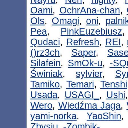
Oami
,
OchrAna-chan
,
Ols
,
Omagi
,
oni
,
palni
Pea
,
PinkEuzebiusz
Qudaci
,
Refresh
,
REI
,
()rz3ch
,
Saper
,
Sas
Silafein
,
SmOk-u
,
-SQu
Świniak
,
sylvier
,
Sy
Tamiko
,
Temari
,
Tenshi
Usada
,
USAGI_
,
Ushi
Wero
,
Wiedźma Jaga
,
yami-norka
,
YaoShin
Zbysiu
,
-Zombik-