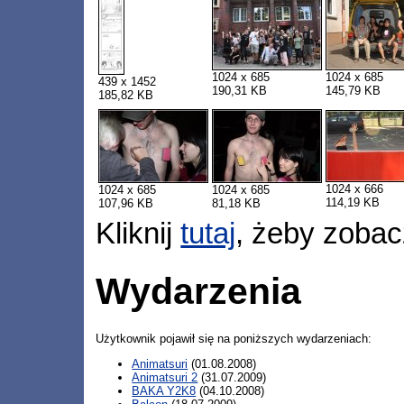
1024 x 685
1024 x 685
439 x 1452
190,31 KB
145,79 KB
185,82 KB
1024 x 666
1024 x 685
1024 x 685
114,19 KB
107,96 KB
81,18 KB
Kliknij
tutaj
, żeby zobac
Wydarzenia
Użytkownik pojawił się na poniższych wydarzeniach:
Animatsuri
(01.08.2008)
Animatsuri 2
(31.07.2009)
BAKA Y2K8
(04.10.2008)