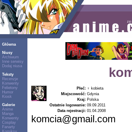
Główna
Niusy
Archiwum
Inne serwisy
Dodaj niusa
kom
Teksty
Recenzje
Konwenty
Felietony
Płeć:
♀ kobieta
Humor
Miejscowość:
Gdynia
Kiosk
Kraj:
Polska
Galerie
Ostatnie logowanie:
09.09.2011
Anime
Data rejestracji:
01.04.2008
Manga
komcia@gmail.com
Konwenty
Cosplay
Fanarty
Komiksy