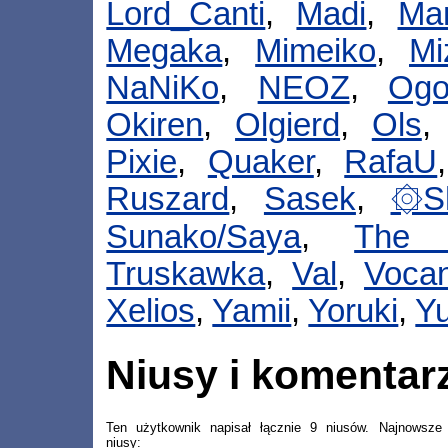
Lord_Canti
,
Madi
,
Ma
Megaka
,
Mimeiko
,
Mi
NaNiKo
,
NEOZ
,
Ogo
Okiren
,
Olgierd
,
Ols
Pixie
,
Quaker
,
RafaU
Ruszard
,
Sasek
,
۞S
Sunako/Saya
,
The 
Truskawka
,
Val
,
Voca
Xelios
,
Yamii
,
Yoruki
,
Yu
Niusy i komentar
Ten użytkownik napisał łącznie 9 niusów. Najnowsze
niusy: