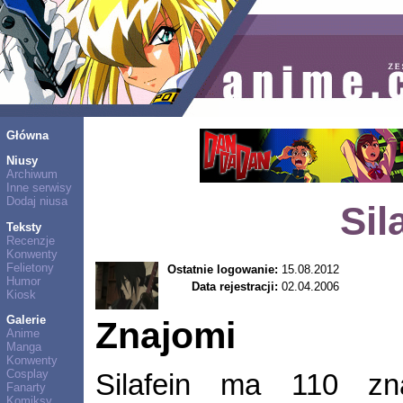
Główna
Niusy
Archiwum
Inne serwisy
Dodaj niusa
Sil
Teksty
Recenzje
Konwenty
Felietony
Ostatnie logowanie:
15.08.2012
Humor
Data rejestracji:
02.04.2006
Kiosk
Galerie
Znajomi
Anime
Manga
Konwenty
Cosplay
Silafein ma 110 z
Fanarty
Komiksy