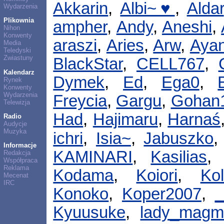
Akkarin
,
Albi~♥
,
Aldar
Wydarzenia
Plikownia
ampher
,
Andy
,
Aneshi
,
Nihon
Konwenty
araszi
,
Aries
,
Arw
,
Aya
Media
Teledyski
Zwiastuny
BlackStar
,
CELL767
,
Kalendarz
Dymek
,
Ed
,
Ega0
,
Rynek
Konwenty
Wydarzenia
Freycia
,
Gargu
,
Gohan
Telewizja
Had
,
Hajimaru
,
Harnaś
Radio
Audycje
Muzyka
ichri
,
Isia~
,
Jabuszko
Informacje
KAMINARI
,
Kasilias
Redakcja
Współpraca
Reklama
Kodama
,
Koiori
,
Ko
Mecenat
IRC
Konoko
,
Koper2007
,
_
Kyuusuke
,
lady_magm