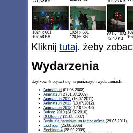
271,52 KB
106,23 KB
1024 x 681
1024 x 681
10
681 x 1024
107,58 KB
128,56 KB
10
72,40 KB
Kliknij
tutaj
, żeby zobac
Wydarzenia
Użytkownik pojawił się na poniższych wydarzeniach:
Animatsuri
(01.08.2008)
Animatsuri 2
(31.07.2009)
Animatsuri 2011
(15.07.2011)
Animatsuri 2012
(13.07.2012)
Animatsuri 2013
(12.07.2013)
Balcon 2010
(24.07.2010)
DOJIcon 7
(11.08.2007)
Dyskusja panelowa na temat anime
(29.03.2011)
Ecchicon
(25.08.2006)
Ecchicon 4
(28.02.2009)