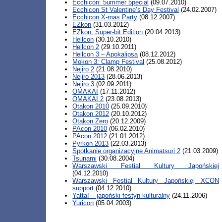
Ecchicon: 5ummer 5pecial
(09.07.2010)
Ecchicon St Valentine’s Day Festival
(24.02.2007)
Ecchicon X-mas Party
(08.12.2007)
EZkon
(31.03.2012)
EZkon: Super-bit Edition
(20.04.2013)
Hellcon
(30.10.2010)
Hellcon 2
(29.10.2011)
Hellcon 3 – Apokalipsa
(08.12.2012)
Mokon 3: Clamp Festival
(25.08.2012)
Nejiro 2
(21.08.2010)
Nejiro 2013
(28.06.2013)
Nejiro 3
(02.09.2011)
OMAKAI
(17.11.2012)
OMAKAI 2
(23.08.2013)
Otakon 2010
(25.09.2010)
Otakon 2012
(20.10.2012)
Otakon Zero
(20.12.2009)
PAcon 2010
(06.02.2010)
PAcon 2012
(21.01.2012)
Pyrkon 2013
(22.03.2013)
Spotkanie organizacyjne Animatsuri 2
(21.03.2009)
Tsunami
(30.08.2004)
Warszawski Festial Kultury Japońskiej
(04.12.2010)
Warszawski Festial Kultury Japońskiej XCON
support
(04.12.2010)
Yatta! – japoński festyn kulturalny
(24.11.2006)
Yuricon
(05.04.2003)