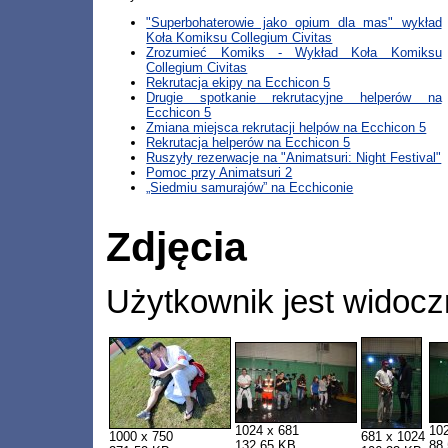
"Superbohaterowie jako opium dla mas" wykład
Koła Komiksu Collegium Civitas
Zrozumieć Komiks - Wykład Koła Komiksu
Collegium Civitas
Rekrutacja ekipy na Ecchicon 5
Drugie spotkanie rekrutacyjne helperów na
Ecchicon 5
Zmiana miejsca rekrutacji helpów na Ecchicon 5
Rekrutacja helperów na Ecchicon 5
Ruszyły rezerwacje na "Animatsuri: Night Festival"
Pomoc przy Animatsuri 2
„Siedmiu samurajów” na Ecchiconie
Zdjęcia
Użytkownik jest widocz
1024 x 681
10
1000 x 750
681 x 1024
132,65 KB
88