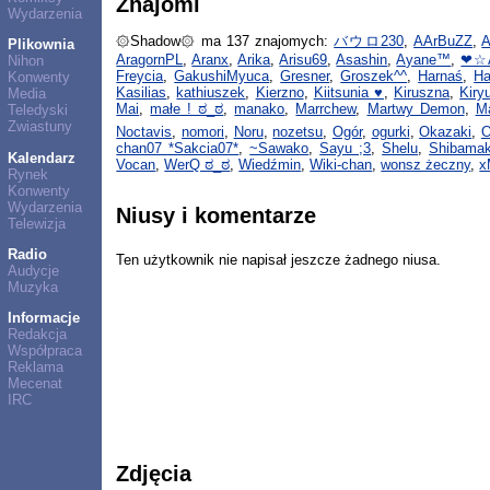
Znajomi
Wydarzenia
۞Shadow۞ ma 137 znajomych:
バウロ230
,
AArBuZZ
,
A
Plikownia
AragornPL
,
Aranx
,
Arika
,
Arisu69
,
Asashin
,
Ayane™
,
❤☆
Nihon
Freycia
,
GakushiMyuca
,
Gresner
,
Groszek^^
,
Harnaś
,
Ha
Konwenty
Kasilias
,
kathiuszek
,
Kierzno
,
Kiitsunia ♥
,
Kiruszna
,
Kiry
Media
Mai
,
małe ! ಠ_ಠ
,
manako
,
Marrchew
,
Martwy Demon
,
Ma
Teledyski
Zwiastuny
Noctavis
,
nomori
,
Noru
,
nozetsu
,
Ogór
,
ogurki
,
Okazaki
,
O
chan07 *Sakcia07*
,
~Sawako
,
Sayu ;3
,
Shelu
,
Shibama
Kalendarz
Vocan
,
WerQ ಠ_ಠ
,
Wiedźmin
,
Wiki-chan
,
wonsz żeczny
,
x
Rynek
Konwenty
Wydarzenia
Niusy i komentarze
Telewizja
Radio
Ten użytkownik nie napisał jeszcze żadnego niusa.
Audycje
Muzyka
Informacje
Redakcja
Współpraca
Reklama
Mecenat
IRC
Zdjęcia