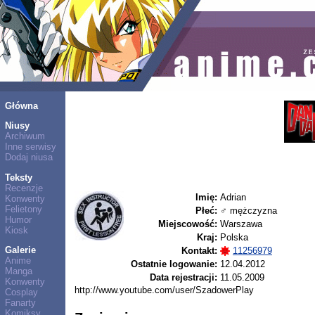
Główna
Niusy
Archiwum
Inne serwisy
Dodaj niusa
Teksty
Recenzje
Imię:
Adrian
Konwenty
Felietony
Płeć:
♂ mężczyzna
Humor
Miejscowość:
Warszawa
Kiosk
Kraj:
Polska
Galerie
Kontakt:
11256979
Anime
Ostatnie logowanie:
12.04.2012
Manga
Data rejestracji:
11.05.2009
Konwenty
http://www.youtube.com/user/SzadowerPlay
Cosplay
Fanarty
Komiksy