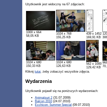
Użytkownik jest widoczny na 67 zdjęciach:
1000 x 664
1024 x 768
439 x 1452
12
58,05 KB
155,25 KB
169,91 KB
30
1024 x 680
1024 x 680
96
562 x 1000
150,33 KB
126,63 KB
70
129,42 KB
Kliknij
tutaj
, żeby zobaczyć wszystkie zdjęcia.
Wydarzenia
Użytkownik pojawił się na poniższych wydarzeniach:
Animatsuri 2
(31.07.2009)
Balcon 2010
(24.07.2010)
Ecchicon: 5ummer 5pecial
(09.07.2010)