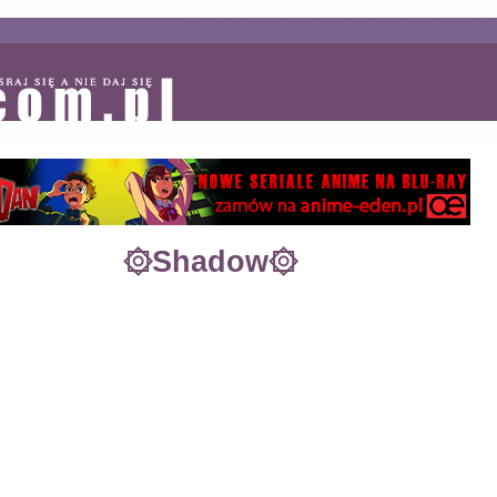
۞Shadow۞