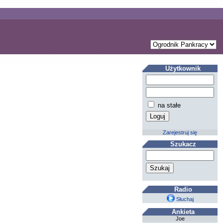
Użytkownik
na stałe
Zarejestruj się
Szukacz
Radio
Słuchaj
Ankieta
Joe