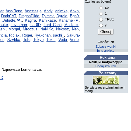
Czy jesteś botem?
tak
er
,
Ana/Rena
,
Anastazja
,
Andy
,
animka
,
Ankh
,
1
,
DarkCAT
,
DragonDildo
,
Dymek
,
Dyrcie
,
Ega0
,
TRUE
,
.Juliette.❤.
,
Kagrra
,
Kamikaze
,
Kaname~♥
,
suke
,
Leviathan
,
Lia 8D
,
Lord_Canti
,
Madziex
,
y
shi
,
Morgul
,
Mroczus
,
NaNiKo
,
Nekosz
,
Nen
,
ncia
,
Riciak
,
Roger
,
Ryu-chan
,
sachi_
,
Sakura-
ron
,
Szybka
,
Tofu
,
Tokyo
,
Toxic
,
Veda
,
Verte
,
Głosów:
79
Zobacz wyniki
Inne ankiety
Reklama
Naklejki motywacyjne
Dodaj sznurek
y. Najnowsze komentarze:
Polecamy
XD
Serwis z recenzjami anime i
mang.