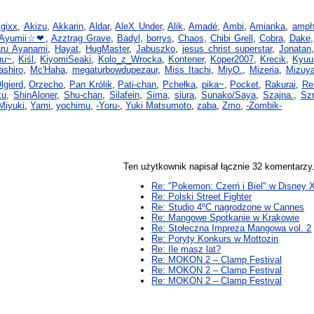
gixx
,
Akizu
,
Akkarin
,
Aldar
,
AleX Under
,
Alik
,
Amadé
,
Ambi
,
Amianka
,
amph
Ayumii☆❤
,
Azztrag Grave
,
Badyl
,
borrys
,
Chaos
,
Chibi Grell
,
Cobra
,
Dake
ru Ayanami
,
Hayat
,
HugMaster
,
Jabuszko
,
jesus christ superstar
,
Jonatan
uu~
,
Kiśl
,
KiyomiSeaki
,
Kolo_z_Wrocka
,
Kontener
,
Koper2007
,
Krecik
,
Kyuu
shiro
,
Mc'Haha
,
megaturbowdupezaur
,
Miss Itachi
,
MiyO.
,
Mizeria
,
Mizuya
lgierd
,
Orzecho
,
Pan Królik
,
Pati-chan
,
Pchełka
,
pika~
,
Pocket
,
Rakurai
,
Re
ku
,
ShinAloner
,
Shu-chan
,
Silafein
,
Sima
,
siura
,
Sunako/Saya
,
Szajna.
,
Sz
Miyuki
,
Yami
,
yochimu
,
-Yoru-
,
Yuki Matsumoto
,
zaba
,
Zmo
,
-Zombik-
Ten użytkownik napisał łącznie 32 komentarz
Re: "Pokemon: Czerń i Biel" w Disney 
Re: Polski Street Fighter
Re: Studio 4ºC nagrodzone w Cannes
Re: Mangowe Spotkanie w Krakowie
Re: Stołeczna Impreza Mangowa vol. 2
Re: Poryty Konkurs w Mottozin
Re: Ile masz lat?
Re: MOKON 2 – Clamp Festival
Re: MOKON 2 – Clamp Festival
Re: MOKON 2 – Clamp Festival