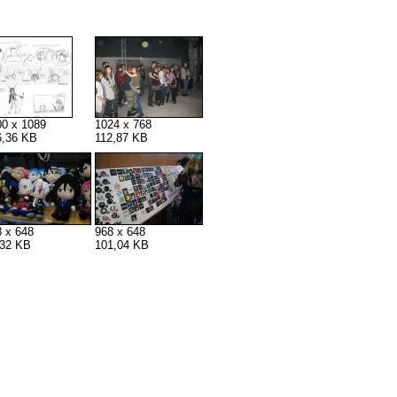
00 x 1089
1024 x 768
6,36 KB
112,87 KB
8 x 648
968 x 648
,32 KB
101,04 KB