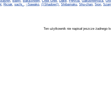
Asashin
,
Badyl
,
BakaSnowy
,
Chibi Grell
,
Dake
,
Freycia
,
GakushiMyuca
,
Gro
t
,
Riciak
,
sachi_
,
~Sawako
,
۞Shadow۞
,
Shibamaku
,
Shu-chan
,
Sion
,
Szajn
Ten użytkownik nie napisał jeszcze żadnego 