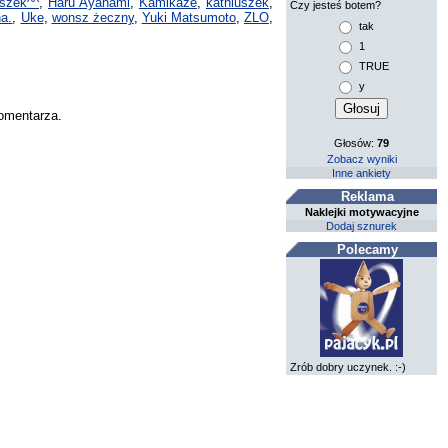
szek^^
,
Haru Ayanami
,
Kamikaze
,
kathiuszek
,
Czy jesteś botem?
a.
,
Uke
,
wonsz żeczny
,
Yuki Matsumoto
,
ZLO
,
tak
1
TRUE
y
komentarza.
Głosów:
79
Zobacz wyniki
Inne ankiety
Reklama
Naklejki motywacyjne
Dodaj sznurek
Polecamy
Zrób dobry uczynek. :-)