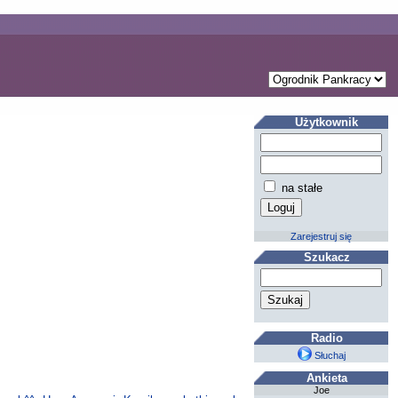
Użytkownik
na stałe
Zarejestruj się
Szukacz
Radio
Słuchaj
Ankieta
Joe