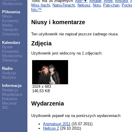
Toxic ma 34 znajomych:
Albi~♥
,
Amadé
,
Ambi
,
Arisu69
,
Wydarzenia
Miss Itachi
,
NatsuTerachi
,
Nekosz
,
Noru
,
Pati-chan
,
Pocke
ђ𝕀ţ𝔬™
Plikownia
Nihon
Konwenty
Niusy i komentarze
Media
Teledyski
Ten użytkownik nie napisał jeszcze żadnego niusa.
Zwiastuny
Zdjęcia
Kalendarz
Rynek
Konwenty
Użytkownik jest widoczny na 1 zdjęciach:
Wydarzenia
Telewizja
Radio
Audycje
Muzyka
Informacje
1024 x 683
Redakcja
146,53 KB
Współpraca
Reklama
Wydarzenia
Mecenat
IRC
Użytkownik pojawił się na poniższych wydarzeniach:
Animatsuri 2011
(15.07.2011)
Hellcon 2
(29.10.2011)