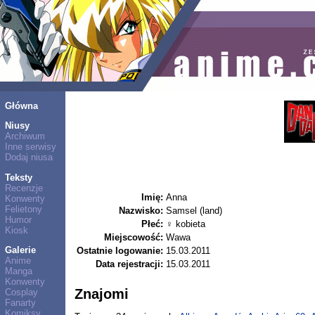
Główna
Niusy
Archiwum
Inne serwisy
Dodaj niusa
Teksty
Recenzje
Imię:
Anna
Konwenty
Felietony
Nazwisko:
Samsel (land)
Humor
Płeć:
♀ kobieta
Kiosk
Miejscowość:
Wawa
Galerie
Ostatnie logowanie:
15.03.2011
Anime
Data rejestracji:
15.03.2011
Manga
Konwenty
Znajomi
Cosplay
Fanarty
Komiksy