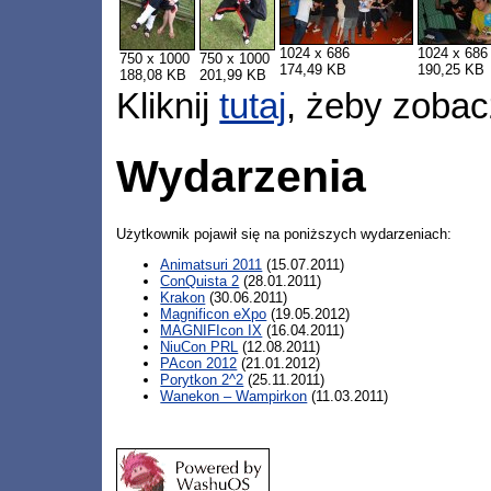
1024 x 686
1024 x 686
750 x 1000
750 x 1000
174,49 KB
190,25 KB
188,08 KB
201,99 KB
Kliknij
tutaj
, żeby zobac
Wydarzenia
Użytkownik pojawił się na poniższych wydarzeniach:
Animatsuri 2011
(15.07.2011)
ConQuista 2
(28.01.2011)
Krakon
(30.06.2011)
Magnificon eXpo
(19.05.2012)
MAGNIFIcon IX
(16.04.2011)
NiuCon PRL
(12.08.2011)
PAcon 2012
(21.01.2012)
Porytkon 2^2
(25.11.2011)
Wanekon – Wampirkon
(11.03.2011)