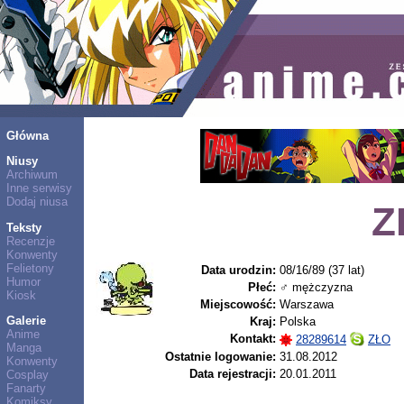
Główna
Niusy
Archiwum
Inne serwisy
Dodaj niusa
Z
Teksty
Recenzje
Konwenty
Felietony
Data urodzin:
08/16/89 (37 lat)
Humor
Płeć:
♂ mężczyzna
Kiosk
Miejscowość:
Warszawa
Galerie
Kraj:
Polska
Anime
Kontakt:
28289614
ZŁO
Manga
Ostatnie logowanie:
31.08.2012
Konwenty
Data rejestracji:
20.01.2011
Cosplay
Fanarty
Komiksy