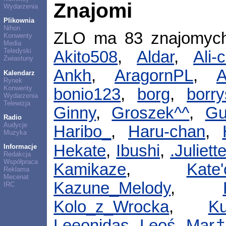
Znajomi
Wydarzenia
Plikownia
Nihon
ZLO ma 83 znajomyc
Konwenty
Media
Teledyski
Akito508
,
Aldar
,
Ali-
Zwiastuny
Ankh
,
AragornPL
,
A
Kalendarz
Rynek
Konwenty
bonio123
,
borg
,
borry
Wydarzenia
Telewizja
Ginny
,
Groszek^^
,
Gu
Radio
Audycje
Haribo_
,
Haru-chan
,
Muzyka
Hekate
,
Ibushi
,
.Juliett
Informacje
Redakcja
Współpraca
Kamikaze
,
Kate
Reklama
Mecenat
Kazune_Melody
,
IRC
Kolo_z_Wrocka
,
Ku
Leeonidas
,
Leoś
,
Mar