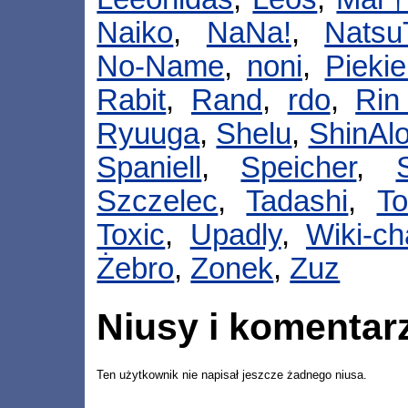
Naiko
,
NaNa!
,
Natsu
No-Name
,
noni
,
Pieki
Rabit
,
Rand
,
rdo
,
Ri
Ryuuga
,
Shelu
,
ShinAl
Spaniell
,
Speicher
,
Szczelec
,
Tadashi
,
To
Toxic
,
Upadly
,
Wiki-c
Żebro
,
Zonek
,
Zuz
Niusy i komentar
Ten użytkownik nie napisał jeszcze żadnego niusa.