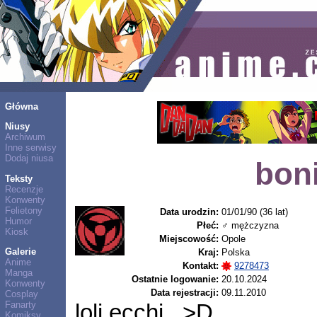
Główna
Niusy
Archiwum
Inne serwisy
Dodaj niusa
bon
Teksty
Recenzje
Konwenty
Felietony
Data urodzin:
01/01/90 (36 lat)
Humor
Płeć:
♂ mężczyzna
Kiosk
Miejscowość:
Opole
Galerie
Kraj:
Polska
Anime
Kontakt:
9278473
Manga
Ostatnie logowanie:
20.10.2024
Konwenty
Data rejestracji:
09.11.2010
Cosplay
Fanarty
loli ecchi...>D
Komiksy