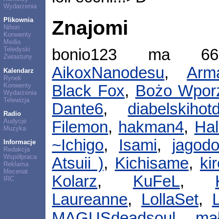
Wydarzenia
Plikownia
Znajomi
Nihon
Konwenty
Media
Teledyski
bonio123 ma 6
Zwiastuny
AikoxNanodesu
,
Arm
Kalendarz
Rynek
Konwenty
Black Fox
,
Bożo Wpor
Wydarzenia
Telewizja
Dante6
,
diabelskihot
Radio
Audycje
Filemon
,
hakman4
,
Ha
Muzyka
~Ichigo
,
Isami
,
jagod
Informacje
Redakcja
Współpraca
Atsuii )
,
Kichisame
,
ki
Reklama
Mecenat
Kolarz
,
KuFeL
,
IRC
Laureanne
,
LollaSet
,
MAGUSdeadsoul
,
ma