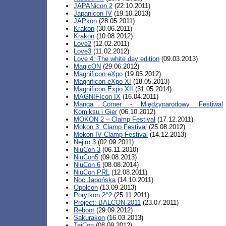
JAPANicon 2
(22.10.2011)
Japanicon IV
(19.10.2013)
JAPkon
(28.05.2011)
Krakon
(30.06.2011)
Krakon
(10.08.2012)
Love2
(12.02.2011)
Love3
(11.02.2012)
Love 4: The white day edition
(09.03.2013)
MagicON
(29.06.2012)
Magnificon eXpo
(19.05.2012)
Magnificon eXpo XI
(18.05.2013)
Magnificon Expo XII
(31.05.2014)
MAGNIFIcon IX
(16.04.2011)
Manga Corner - Międzynarodowy Festiwal
Komiksu i Gier
(06.10.2012)
MOKON 2 – Clamp Festival
(17.12.2011)
Mokon 3: Clamp Festival
(25.08.2012)
Mokon IV Clamp Festival
(14.12.2013)
Nejiro 3
(02.09.2011)
NiuCon 3
(06.11.2010)
NiuCon5
(09.08.2013)
NiuCon 6
(08.08.2014)
NiuCon PRL
(12.08.2011)
Noc Japońska
(14.10.2011)
Opolcon
(13.09.2013)
Porytkon 2^2
(25.11.2011)
Project: BALCON 2011
(23.07.2011)
Reboot
(29.09.2012)
Sakurakon
(16.03.2013)
TejCon
(08.09.2012)