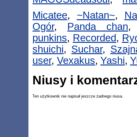
Micatee
,
~Natan~
,
Na
Ogór
,
Panda chan
punkins
,
Recorded
,
Ry
shuichi
,
Suchar
,
Szajn
user
,
Vexakus
,
Yashi
,
Y
Niusy i komentar
Ten użytkownik nie napisał jeszcze żadnego niusa.