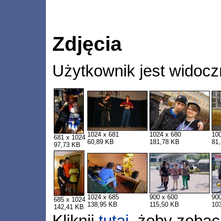
Zdjęcia
Użytkownik jest widocz
1024 x 681
1024 x 680
10
681 x 1024
60,89 KB
181,78 KB
81
97,73 KB
1024 x 685
900 x 600
90
685 x 1024
138,95 KB
115,50 KB
10
142,41 KB