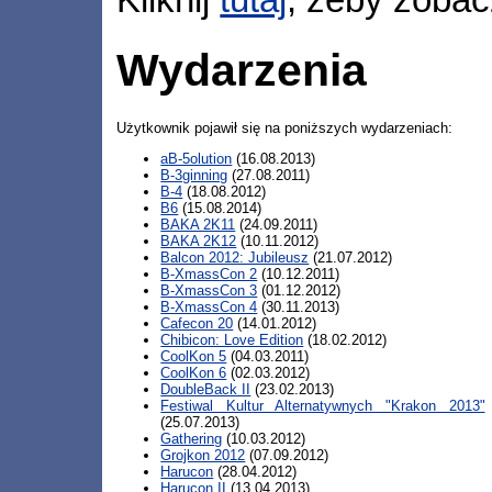
Kliknij
tutaj
, żeby zobac
Wydarzenia
Użytkownik pojawił się na poniższych wydarzeniach:
aB-5olution
(16.08.2013)
B-3ginning
(27.08.2011)
B-4
(18.08.2012)
B6
(15.08.2014)
BAKA 2K11
(24.09.2011)
BAKA 2K12
(10.11.2012)
Balcon 2012: Jubileusz
(21.07.2012)
B-XmassCon 2
(10.12.2011)
B-XmassCon 3
(01.12.2012)
B-XmassCon 4
(30.11.2013)
Cafecon 20
(14.01.2012)
Chibicon: Love Edition
(18.02.2012)
CoolKon 5
(04.03.2011)
CoolKon 6
(02.03.2012)
DoubleBack II
(23.02.2013)
Festiwal Kultur Alternatywnych "Krakon 2013"
(25.07.2013)
Gathering
(10.03.2012)
Grojkon 2012
(07.09.2012)
Harucon
(28.04.2012)
Harucon II
(13.04.2013)