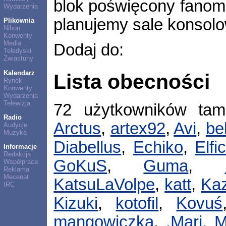
blok poświęcony fanom 
Wydarzenia
planujemy sale konsolową
Plikownia
Nihon
Konwenty
Media
Dodaj do:
Teledyski
Zwiastuny
Kalendarz
Lista obecności
Rynek
Konwenty
Wydarzenia
Telewizja
72 użytkowników ta
Radio
Arctus
,
artex92
,
Avi
,
bel
Audycje
Muzyka
Diabellus
,
Echiko
,
Elfi
Informacje
Redakcja
GoKuS
,
Guma
,
Współpraca
Reklama
Mecenat
KatsuLaVolpe
,
katt
,
Ka
IRC
Kizuki
,
kotofil
,
Kovuś
mangowiczka
,
.Mari
,
M