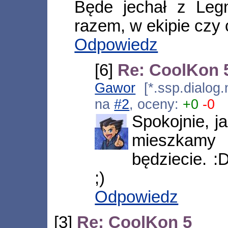
Będe jechał z Leg
razem, w ekipie czy 
Odpowiedz
[6]
Re: CoolKon 
Gawor
[*.ssp.dialog.
na
#2
, oceny:
+0
-0
Spokojnie, ja
mieszkamy
będziecie. :
;)
Odpowiedz
[3]
Re: CoolKon 5