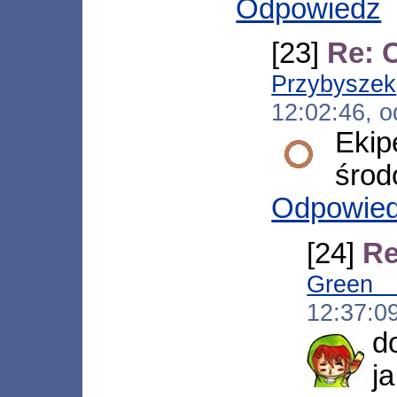
Odpowiedz
[23]
Re: 
Przybyszek
12:02:46, 
Ekip
środ
Odpowie
[24]
Re
Green
12:37:0
d
j