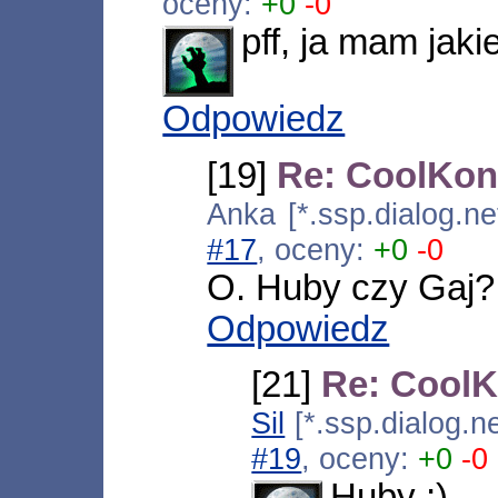
oceny:
+0
-0
pff, ja mam jaki
Odpowiedz
[19]
Re: CoolKon
Anka [*.ssp.dialog.ne
#17
, oceny:
+0
-0
O. Huby czy Gaj? 
Odpowiedz
[21]
Re: CoolK
Sil
[*.ssp.dialog.n
#19
, oceny:
+0
-0
Huby ;)