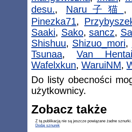
desu.
,
Naru子猫
Pinezka71
,
Przybysze
Saaki
,
Sako
,
sancz
,
Sa
Shishuu
,
Shizuo_mori
,
Tsunaa
,
Van Henta
Wafelxkun
,
WaruiNM
,
W
Do listy obecności mog
użytkownicy.
Zobacz także
Z tą publikacją nie są jeszcze powiązane żadne sznurki.
Dodaj sznurek