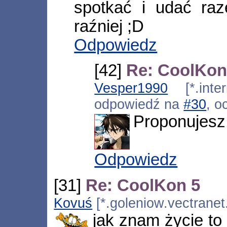
spotkać i udać ra
raźniej ;D
Odpowiedz
[42]
Re: CoolKon
Vesper1990
[*.inter
odpowiedź na
#30
, o
Proponujesz 
Odpowiedz
[31]
Re: CoolKon 5
Kovuś
[*.goleniow.vectranet
jak znam życie to