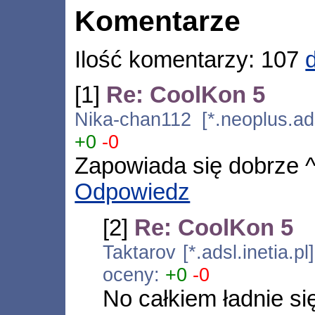
Komentarze
Ilość komentarzy: 107
[1]
Re: CoolKon 5
Nika-chan112 [*.neoplus.ads
+0
-0
Zapowiada się dobrze 
Odpowiedz
[2]
Re: CoolKon 5
Taktarov [*.adsl.inetia.
oceny:
+0
-0
No całkiem ładnie si