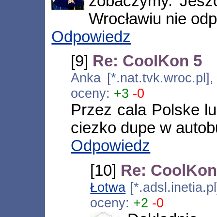
zobaczymy. Jesz
Wrocławiu nie od
Odpowiedz
[9]
Re: CoolKon 5
Anka [*.nat.tvk.wroc.pl
oceny:
+3
-0
Przez cala Polske lu
ciezko dupe w autob
Odpowiedz
[10]
Re: CoolKon
Łotwa
[*.adsl.inetia.
oceny:
+2
-0