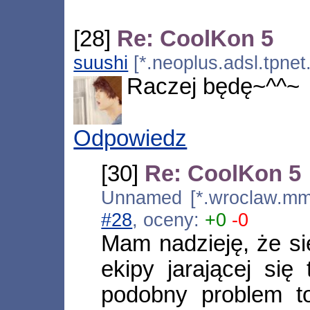
[28]
Re: CoolKon 5
suushi
[*.neoplus.adsl.tpnet
Raczej będę~^^~
Odpowiedz
[30]
Re: CoolKon 5
Unnamed [*.wroclaw.mm.
#28
, oceny:
+0
-0
Mam nadzieję, że s
ekipy jarającej się
podobny problem to