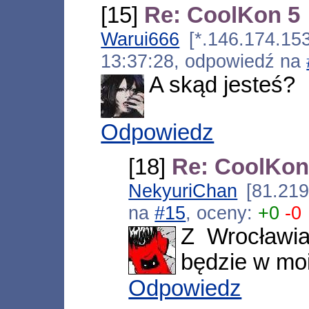
[15]
Re: CoolKon 5
Warui666
[*.146.174.153
13:37:28, odpowiedź na
A skąd jesteś?
Odpowiedz
[18]
Re: CoolKon
NekyuriChan
[81.219
na
#15
, oceny:
+0
-0
Z Wrocławia
będzie w moi
Odpowiedz