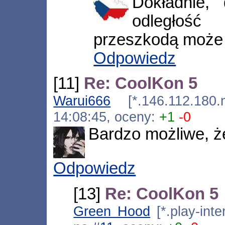
Dokładnie,
odległość
przeszkodą może 
Odpowiedz
[11]
Re: CoolKon 5
Warui666
[*.146.112.180.n
14:08:45, oceny:
+1
-0
Bardzo możliwe, że
Odpowiedz
[13]
Re: CoolKon 5
Green Hood
[*.play-int