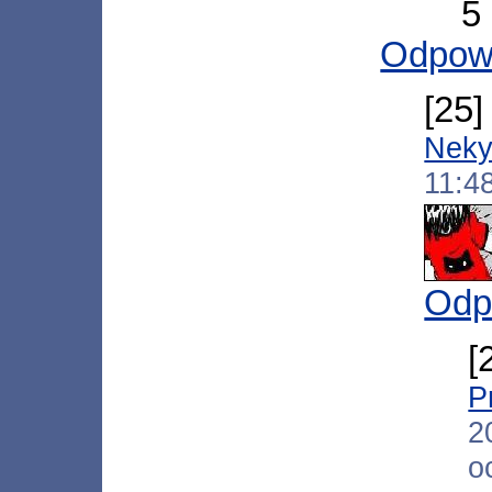
5
Odpow
[25
Neky
11:4
Odp
[
P
2
o