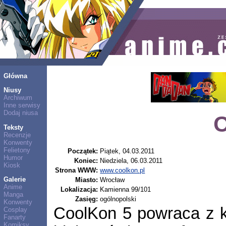
Główna
Niusy
Archiwum
Inne serwisy
Dodaj niusa
C
Teksty
Recenzje
Konwenty
Felietony
Początek:
Piątek, 04.03.2011
Humor
Koniec:
Niedziela, 06.03.2011
Kiosk
Strona WWW:
www.coolkon.pl
Galerie
Miasto:
Wrocław
Anime
Lokalizacja:
Kamienna 99/101
Manga
Zasięg:
ogólnopolski
Konwenty
CoolKon 5 powraca z ko
Cosplay
Fanarty
Komiksy