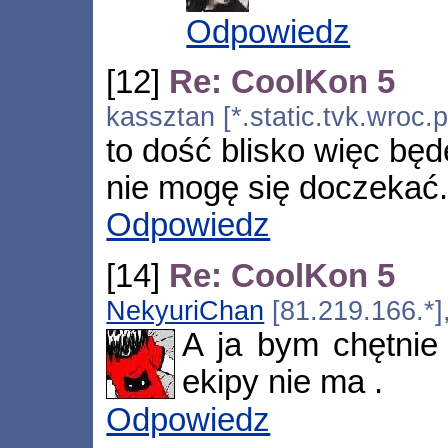
Odpowiedz
[12]
Re: CoolKon 5
kassztan [*.static.tvk.wroc.
to dość blisko więc będ
nie mogę się doczekać..
Odpowiedz
[14]
Re: CoolKon 5
NekyuriChan
[81.219.166.*]
A ja bym chętnie 
ekipy nie ma .
Odpowiedz