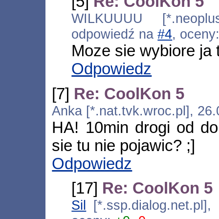
[5]
Re: CoolKon 5
WILKUUUU [*.neoplus.a
odpowiedź na
#4
, oceny
Moze sie wybiore ja 
Odpowiedz
[7]
Re: CoolKon 5
Anka [*.nat.tvk.wroc.pl], 2
HA! 10min drogi od dom
sie tu nie pojawic? ;]
Odpowiedz
[17]
Re: CoolKon 5
Sil
[*.ssp.dialog.net.pl