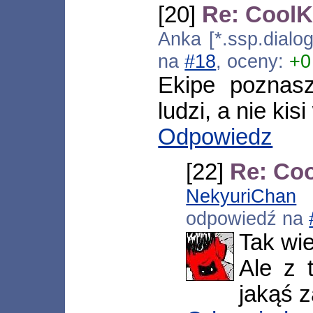
[20]
Re: CoolK
Anka [*.ssp.dialo
na
#18
, oceny:
+0
Ekipe poznasz
ludzi, a nie ki
Odpowiedz
[22]
Re: Co
NekyuriChan
[
odpowiedź na
Tak wi
Ale z 
jakąś z