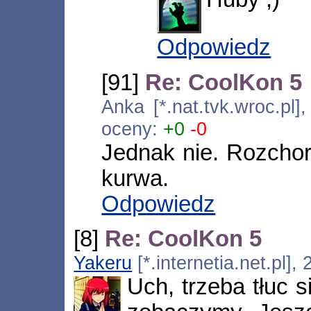
Odpowiedz
[91]
Re: CoolKon 5
Anka [*.nat.tvk.wroc.pl
oceny:
+0
-0
Jednak nie. Rozchor
kurwa.
Odpowiedz
[8]
Re: CoolKon 5
Yakeru
[*.internetia.net.pl]
Uch, trzeba tłuc s