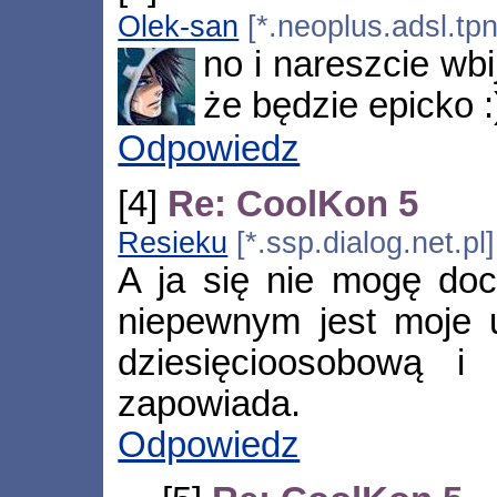
Olek-san
[*.neoplus.adsl.tpn
no i nareszcie wbi
że będzie epicko :
Odpowiedz
[4]
Re: CoolKon 5
Resieku
[*.ssp.dialog.net.pl
A ja się nie mogę doc
niepewnym jest moje 
dziesięcioosobową i
zapowiada.
Odpowiedz