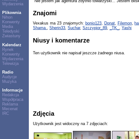
"Nie jestem jak agentura zbytnio towarzyski... Jestem bliski
Wydarzenia
Znajomi
Plikownia
Nihon
Konwenty
Vexakus ma 23 znajomych:
bonio123
,
Donat
,
Filemon
,
h
Media
Shama.
,
Sherin33
,
Suchar
,
Szczypior_89
,
_TK_
,
Yashi
Teledyski
Zwiastuny
Niusy i komentarze
Kalendarz
Rynek
Ten użytkownik nie napisał jeszcze żadnego niusa.
Konwenty
Wydarzenia
Telewizja
Radio
Audycje
Muzyka
Informacje
Redakcja
Współpraca
Reklama
Mecenat
Zdjęcia
IRC
Użytkownik jest widoczny na 7 zdjęciach: