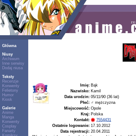
Główna
Niusy
Archiwum
Inne serwisy
Dodaj niusa
Teksty
Recenzje
Imię:
Bąk
Konwenty
Felietony
Nazwisko:
Kamil
Humor
Data urodzin:
05/11/90 (36 lat)
Kiosk
Płeć:
♂ mężczyzna
Galerie
Miejscowość:
Opole
Anime
Kraj:
Polska
Manga
Kontakt:
7554431
Konwenty
Ostatnie logowanie:
17.10.2012
Cosplay
Fanarty
Data rejestracji:
20.04.2011
Komiksy