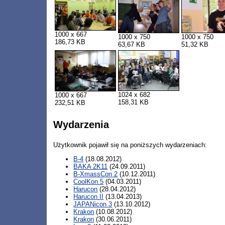
1000 x 667
1000 x 750
1000 x 750
186,73 KB
63,67 KB
51,32 KB
1024 x 682
1000 x 667
158,31 KB
232,51 KB
Wydarzenia
Użytkownik pojawił się na poniższych wydarzeniach:
B-4
(18.08.2012)
BAKA 2K11
(24.09.2011)
B-XmassCon 2
(10.12.2011)
CoolKon 5
(04.03.2011)
Harucon
(28.04.2012)
Harucon II
(13.04.2013)
JAPANicon 3
(13.10.2012)
Krakon
(10.08.2012)
Krakon
(30.06.2011)