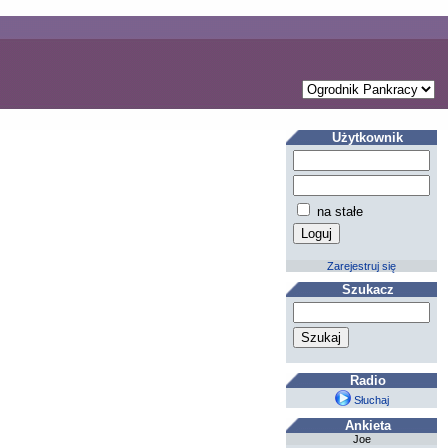
Użytkownik
na stałe
Zarejestruj się
Szukacz
Radio
Słuchaj
Ankieta
Joe