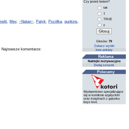
Czy jesteś botem?
tak
1
TRUE
melit
,
Mev
,
~Natan~
,
Patyk
,
Pscółka
,
punkins
,
y
Głosów:
79
Zobacz wyniki
y. Najnowsze komentarze:
Inne ankiety
Reklama
Naklejki motywacyjne
Dodaj sznurek
Polecamy
Wydawnictwo specjalizujące
się w komiksie azjatyckim
oraz książkach z gatunku
boys love.