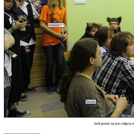
Harumi ^ ^
qzi
Socek
Jeśli jesteś na tym zdjęciu k