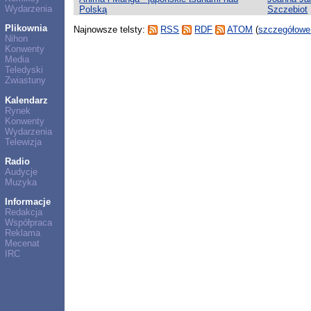
Wydarzenia
Polską
Szczebiot
Plikownia
Najnowsze telsty:
RSS
RDF
ATOM
(
szczegółowe
Nihon
Konwenty
Media
Teledyski
Zwiastuny
Kalendarz
Rynek
Konwenty
Wydarzenia
Telewizja
Radio
Audycje
Muzyka
Informacje
Redakcja
Współpraca
Reklama
Mecenat
IRC