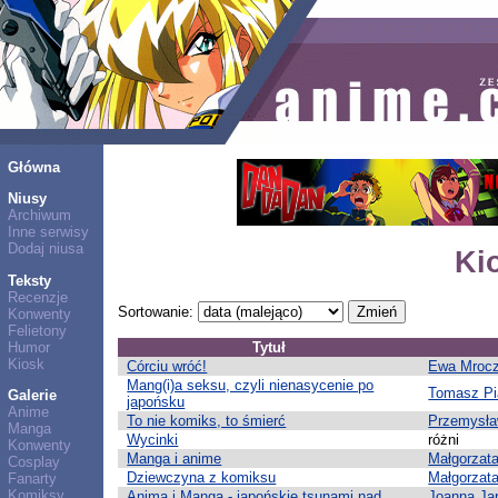
Główna
Niusy
Archiwum
Inne serwisy
Dodaj niusa
Ki
Teksty
Recenzje
Sortowanie:
Konwenty
Felietony
Humor
Tytuł
Kiosk
Córciu wróć!
Ewa Mroc
Mang(i)a seksu, czyli nienasycenie po
Tomasz Pi
Galerie
japońsku
Anime
To nie komiks, to śmierć
Przemysła
Manga
Wycinki
różni
Konwenty
Manga i anime
Małgorzat
Cosplay
Dziewczyna z komiksu
Małgorzat
Fanarty
Komiksy
Anima i Manga - japońskie tsunami nad
Joanna Ja