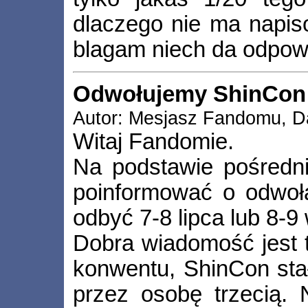
dlaczego nie ma napiso
blagam niech da odpow
Odwołujemy ShinCon
Autor: Mesjasz Fandomu, Da
Witaj Fandomie.
Na podstawie pośredn
poinformować o odwoł
odbyć 7-8 lipca lub 8-9
Dobra wiadomość jest t
konwentu, ShinCon st
przez osobę trzecią. 