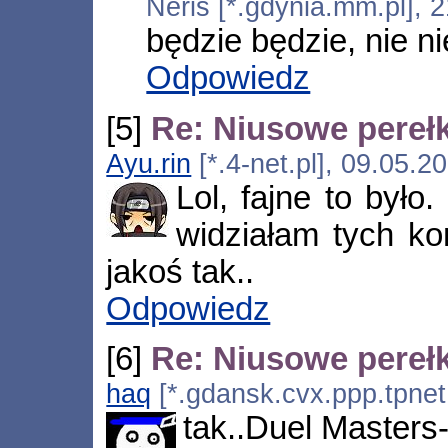
Neris [*.gdynia.mm.pl],
będzie będzie, nie ni
Odpowiedz
[5]
Re: Niusowe perełk
Ayu.rin
[*.4-net.pl], 09.05.2
Lol, fajne to było
widziałam tych k
jakoś tak..
Odpowiedz
[6]
Re: Niusowe perełk
haq
[*.gdansk.cvx.ppp.tpnet
tak..Duel Masters