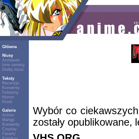
Główna
Niusy
Archiwum
Inne serwisy
Dodaj niusa
Teksty
Recenzje
Konwenty
Felietony
Humor
Kiosk
Wybór co ciekawszych 
Galerie
Anime
zostały opublikowane, l
Manga
Konwenty
Cosplay
Fanarty
VHS ORG
Komiksy