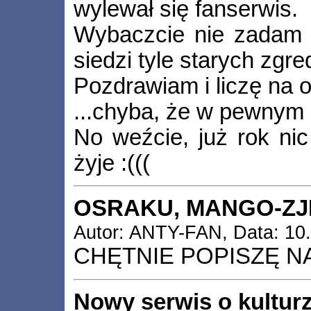
wylewał się fanserwis.
Wybaczcie nie zadam t
siedzi tyle starych zg
Pozdrawiam i liczę na
...chyba, że w pewnym
No weźcie, już rok nic
żyje :(((
OSRAKU, MANGO-ZJE
Autor: ANTY-FAN, Data: 10.
CHĘTNIE POPISZĘ NA
Nowy serwis o kulturz