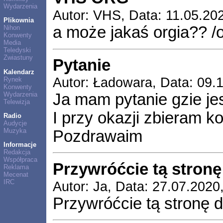
Wydarzenia
Autor: VHS, Data: 11.05.20
Plikownia
a może jakaś orgia?? /
Nihon
Konwenty
Media
Teledyski
Zwiastuny
Pytanie
Kalendarz
Autor: Ładowara, Data: 09.
Rynek
Konwenty
Wydarzenia
Ja mam pytanie gzie jes
Telewizja
I przy okazji zbieram ko
Radio
Audycje
Muzyka
Pozdrawaim
Informacje
Redakcja
Współpraca
Przywróćcie tą stronę
Reklama
Mecenat
IRC
Autor: Ja, Data: 27.07.2020
Przywróćcie tą stronę d