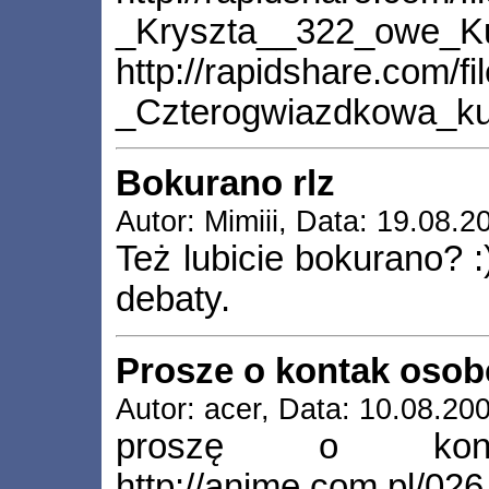
_Kryszta__322_owe_Ku
http://rapidshare.com/f
_Czterogwiazdkowa_kul
Bokurano rlz
Autor: Mimiii, Data: 19.08.2
Też lubicie bokurano? 
debaty.
Prosze o kontak oso
Autor: acer, Data: 10.08.20
proszę o kon
http://anime.com.pl/0