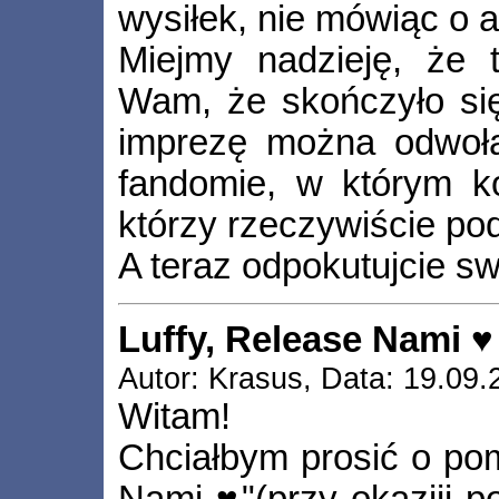
wysiłek, nie mówiąc o 
Miejmy nadzieję, że 
Wam, że skończyło si
imprezę można odwoła
fandomie, w którym k
którzy rzeczywiście po
A teraz odpokutujcie 
Luffy, Release Nami ♥
Autor: Krasus, Data: 19.09.
Witam!
Chciałbym prosić o po
Nami ♥"(przy okazjii p