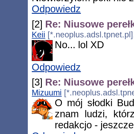
Odpowiedz
[2]
Re: Niusowe perełk
Keii
[*.neoplus.adsl.tpnet.pl
No... lol XD
Odpowiedz
[3]
Re: Niusowe perełk
Mizuumi
[*.neoplus.adsl.tpn
O mój słodki Bud
znam ludzi, któ
redakcjo - jeszcze