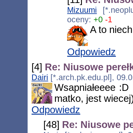
Mizuumi
[*.neopl
oceny:
+0
-1
A to niec
Odpowiedz
[4]
Re: Niusowe perełk
Dairi
[*.arch.pk.edu.pl], 09.
Wsapniałeeee :D P
matko, jest wiecej)
Odpowiedz
[48]
Re: Niusowe pe