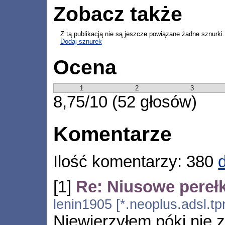
Zobacz także
Z tą publikacją nie są jeszcze powiązane żadne sznurki.
Dodaj sznurek
Ocena
1
2
3
8,75/10 (52 głosów)
Komentarze
Ilość komentarzy: 380
[1]
Re: Niusowe perełk
lenin1905 [*.neoplus.adsl.tp
Niewierzyłem póki nie z