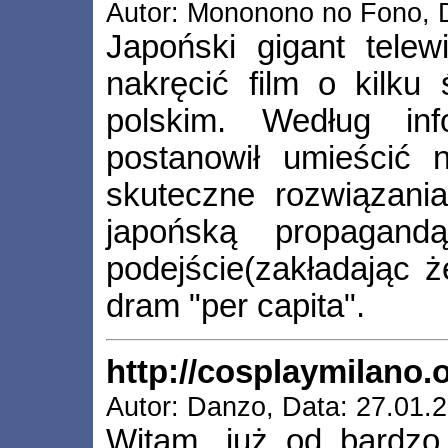
Autor: Mononono no Fono, D
Japoński gigant tele
nakręcić film o kilku
polskim. Według in
postanowił umieścić 
skuteczne rozwiązania[
japońską propagand
podejście(zakładając 
dram "per capita".
http://cosplaymilano.o
Autor: Danzo, Data: 27.01.
Witam, już od bardzo