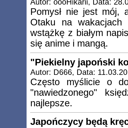
Autor: oooHikarii, Data: 28
Pomysł nie jest mój, 
Otaku na wakacjach 
wstążkę z białym napi
się anime i mangą.
"Piekielny japoński k
Autor: D666, Data: 11.03.20
Często myślicie o dok
"nawiedzonego" księ
najlepsze.
Japończycy będą kręc