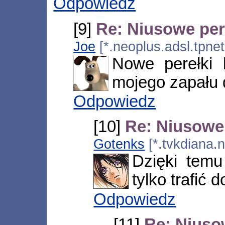
Odpowiedz
[9]
Re: Niusowe per
Joe
[*.neoplus.adsl.tpne
Nowe perełki 
mojego zapału 
Odpowiedz
[10]
Re: Niusowe 
Gotenks
[*.tvkdiana.
Dzięki tem
tylko trafić 
Odpowiedz
[11]
Re: Niuso