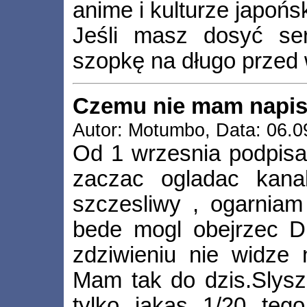
anime i kulturze japońsk
Jeśli masz dosyć ser
szopkę na długo przed w
Czemu nie mam napis
Autor: Motumbo, Data: 06.0
Od 1 wrzesnia podpis
zaczac ogladac kana
szczesliwy , ogarniam
bede mogl obejrzec D
zdziwieniu nie widze 
Mam tak do dzis.Slysz
tylko jakas 1/20 teg