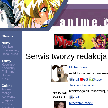
Główna
Niusy
Archiwum
Inne serwisy
Dodaj niusa
Serwis tworzy redakcja
Teksty
Recenzje
Michał Durys
Konwenty
Felietony
redaktor naczelny i webmas
Humor
Kiosk
mail
GG
Skype
Jędrzej Chojnacki
Galerie
Anime
redaktor galerii fanartowej,
Manga
Konwenty
mail
Cosplay
Krzysztof Panek
Fanarty
Komiksy