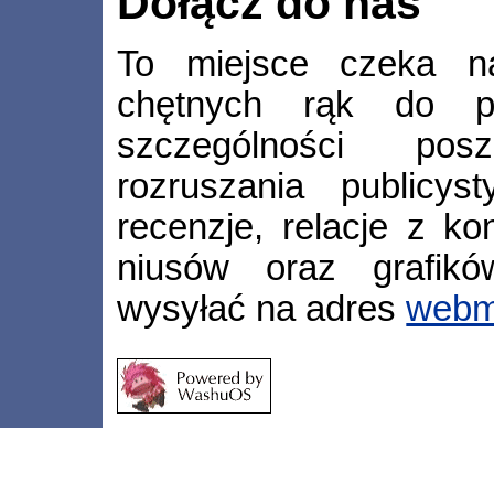
Dołącz do nas
To miejsce czeka n
chętnych rąk do p
szczególności po
rozruszania publicyst
recenzje, relacje z k
niusów oraz grafikó
wysyłać na adres
webm