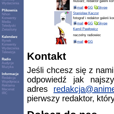
niusiarz, redaktor galerii 
Wydarzenia
mail
GG
Skype
Plikownia
Stanisław Kaczor
Nihon
fotograf i redaktor galerii 
Konwenty
Media
mail
GG
Skype
Teledyski
Kamil Pawłowicz
Zwiastuny
naczelny radiowiec
Kalendarz
Rynek
mail
GG
Konwenty
Wydarzenia
Telewizja
Kontakt
Radio
Audycje
Muzyka
Jeśli chcesz się z nam
Informacje
odpowiedź jak najszyb
Redakcja
Współpraca
Reklama
adres
redakcja@anime
Mecenat
IRC
pierwszy redaktor, któr