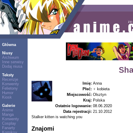
Główna
Niusy
Archiwum
Inne serwisy
Dodaj niusa
Sha
Teksty
Recenzje
Imię:
Anna
Konwenty
Felietony
Płeć:
♀ kobieta
Humor
Miejscowość:
Olsztyn
Kiosk
Kraj:
Polska
Galerie
Ostatnie logowanie:
08.06.2020
Anime
Data rejestracji:
21.10.2012
Manga
Stalker kitten is watching you
Konwenty
Cosplay
Znajomi
Fanarty
Komiksy