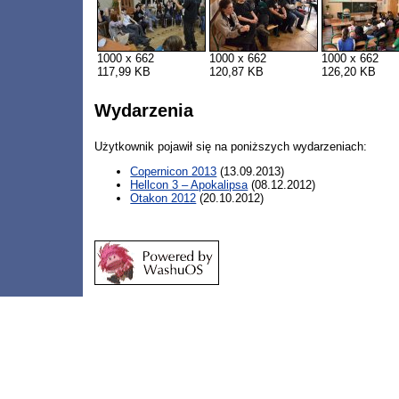
1000 x 662
1000 x 662
1000 x 662
117,99 KB
120,87 KB
126,20 KB
Wydarzenia
Użytkownik pojawił się na poniższych wydarzeniach:
Copernicon 2013
(13.09.2013)
Hellcon 3 – Apokalipsa
(08.12.2012)
Otakon 2012
(20.10.2012)