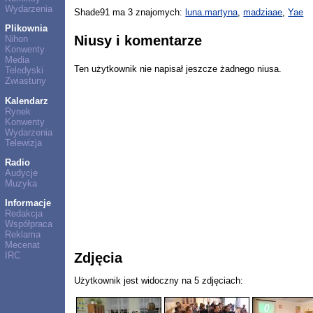
Wydarzenia
Shade91 ma 3 znajomych:
luna.martyna
,
madziaae
,
Yae
Plikownia
Niusy i komentarze
Nihon
Konwenty
Media
Ten użytkownik nie napisał jeszcze żadnego niusa.
Teledyski
Zwiastuny
Kalendarz
Rynek
Konwenty
Wydarzenia
Telewizja
Radio
Audycje
Muzyka
Informacje
Redakcja
Współpraca
Reklama
Mecenat
Zdjęcia
IRC
Użytkownik jest widoczny na 5 zdjęciach: