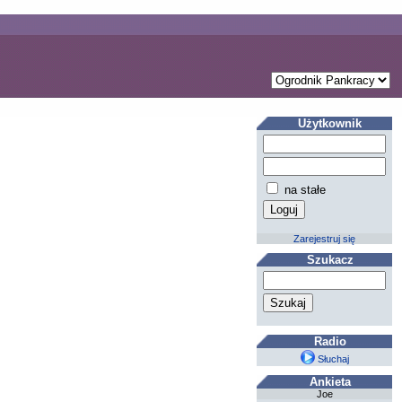
Użytkownik
na stałe
Zarejestruj się
Szukacz
Radio
Słuchaj
Ankieta
Joe