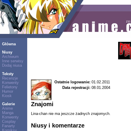
Główna
Niusy
Archiwum
Inne serwisy
Dodaj niusa
Teksty
Recenzje
Ostatnie logowanie:
01.02.2011
Konwenty
Felietony
Data rejestracji:
08.01.2004
Humor
Kiosk
Znajomi
Galerie
Anime
Manga
Lina-chan nie ma jeszcze żadnych znajomych.
Konwenty
Cosplay
Niusy i komentarze
Fanarty
Komiksy