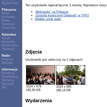
Wydarzenia
Ten użytkownik napisał łącznie 3 niusów. Najnowsze niusy
Plikownia
„Metropolis” na Polsacie
Nihon
„Godzilla kontra król Ghidorah” w TVP2
Konwenty
Alfabet sztuk walki
Media
Teledyski
Zwiastuny
Kalendarz
Rynek
Konwenty
Wydarzenia
Telewizja
Zdjęcia
Radio
Audycje
Użytkownik jest widoczny na 2 zdjęciach:
Muzyka
Informacje
Redakcja
Współpraca
Reklama
Mecenat
1024 x 678
1024 x 684
IRC
182,60 KB
186,14 KB
Wydarzenia