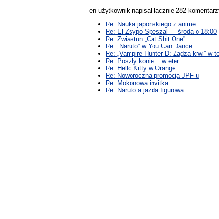
:
Ten użytkownik napisał łącznie 282 komentar
Re: Nauka japońskiego z anime
Re: El Zsypo Speszal — środa o 18:00
Re: Zwiastun „Cat Shit One”
Re: „Naruto” w You Can Dance
Re: „Vampire Hunter D: Żądza krwi” w te
Re: Poszły konie... w eter
Re: Hello Kitty w Orange
Re: Noworoczna promocja JPF-u
Re: Mokonowa invitka
Re: Naruto a jazda figurowa