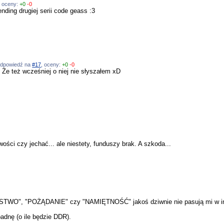
, oceny:
+0
-0
ending drugiej serii code geass :3
 odpowiedź na
#17
, oceny:
+0
-0
 Że też wcześniej o niej nie słyszałem xD
ści czy jechać... ale niestety, funduszy brak. A szkoda...
STWO", "POŻĄDANIE" czy "NAMIĘTNOŚĆ" jakoś dziwnie nie pasują mi w in
adnę (o ile będzie DDR).