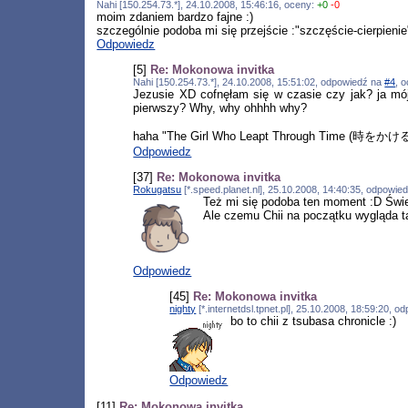
Nahi [150.254.73.*], 24.10.2008, 15:46:16, oceny:
+0
-0
moim zdaniem bardzo fajne :)
szczególnie podoba mi się przejście :"szczęście-cierpienie
Odpowiedz
[5]
Re: Mokonowa invitka
Nahi [150.254.73.*], 24.10.2008, 15:51:02, odpowiedź na
#4
, 
Jezusie XD cofnęłam się w czasie czy jak? ja mój 
pierwszy? Why, why ohhhh why?
haha "The Girl Who Leapt Through Time (時をかける
Odpowiedz
[37]
Re: Mokonowa invitka
Rokugatsu
[*.speed.planet.nl], 25.10.2008, 14:40:35, odpowie
Też mi się podoba ten moment :D Świe
Ale czemu Chii na początku wygląda ta
Odpowiedz
[45]
Re: Mokonowa invitka
nighty
[*.internetdsl.tpnet.pl], 25.10.2008, 18:59:20, 
bo to chii z tsubasa chronicle :)
Odpowiedz
[11]
Re: Mokonowa invitka