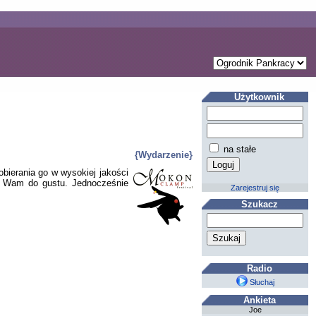
Użytkownik
na stałe
{Wydarzenie}
ierania go w wysokiej jakości
ie Wam do gustu. Jednocześnie
Zarejestruj się
Szukacz
Radio
Słuchaj
Ankieta
Joe