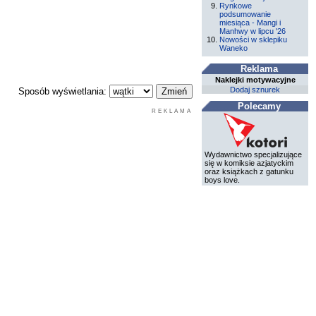
Rynkowe
podsumowanie
miesiąca - Mangi i
Manhwy w lipcu '26
Nowości w sklepiku
Waneko
Reklama
Naklejki motywacyjne
Dodaj sznurek
Sposób wyświetlania:
Polecamy
REKLAMA
Wydawnictwo specjalizujące
się w komiksie azjatyckim
oraz książkach z gatunku
boys love.