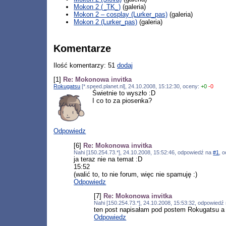
Mokon 2 (_TK_)
(galeria)
Mokon 2 – cosplay (Lurker_pas)
(galeria)
Mokon 2 (Lurker_pas)
(galeria)
Komentarze
Ilość komentarzy: 51
dodaj
[1]
Re: Mokonowa invitka
Rokugatsu
[*.speed.planet.nl], 24.10.2008, 15:12:30, oceny:
+0
-0
Świetnie to wyszło :D
I co to za piosenka?
Odpowiedz
[6]
Re: Mokonowa invitka
Nahi [150.254.73.*], 24.10.2008, 15:52:46, odpowiedź na
#1
, 
ja teraz nie na temat :D
15:52
(walić to, to nie forum, więc nie spamuję :)
Odpowiedz
[7]
Re: Mokonowa invitka
Nahi [150.254.73.*], 24.10.2008, 15:53:32, odpowiedź
ten post napisałam pod postem Rokugatsu a g
Odpowiedz