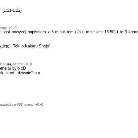
" (1:21-1:22)
oceny:
+0
-0
post powyżej napisałam z 5 minut temu (a u mnie jest 15:50) i te 3 koment
少女), Toki o Kakeru Shōjo"
dź na
#4
, oceny:
+0
-0
tne to było xD
k jakoś...dziwnie? o.o
odpowiedź na
#37
, oceny:
+0
-0