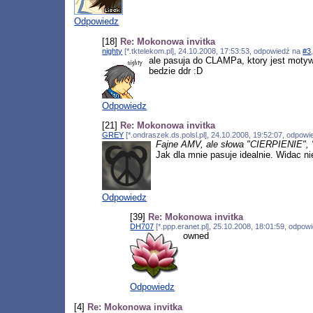
Odpowiedz
[18]
Re: Mokonowa invitka
nighty
[*.tktelekom.pl], 24.10.2008, 17:53:53, odpowiedź na
#3
ale pasuja do CLAMPa, ktory jest mot
bedzie ddr :D
Odpowiedz
[21]
Re: Mokonowa invitka
GREY
[*.ondraszek.ds.polsl.pl], 24.10.2008, 19:52:07, odpow
Fajne AMV, ale słowa "CIERPIENIE",
Jak dla mnie pasuje idealnie. Widac n
Odpowiedz
[39]
Re: Mokonowa invitka
DH707
[*.ppp.eranet.pl], 25.10.2008, 18:01:59, odpo
owned
Odpowiedz
[4]
Re: Mokonowa invitka