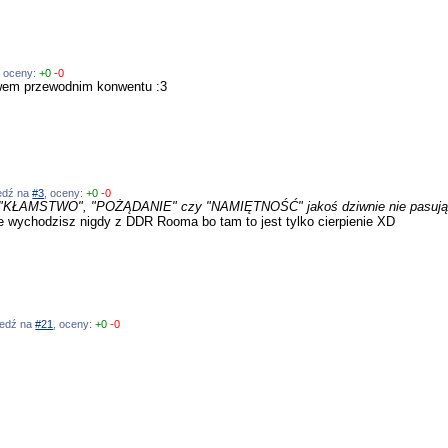
, oceny:
+0
-0
ywem przewodnim konwentu :3
iedź na
#3
, oceny:
+0
-0
 "KŁAMSTWO", "POŻĄDANIE" czy "NAMIĘTNOŚĆ" jakoś dziwnie nie pasują m
ie wychodzisz nigdy z DDR Rooma bo tam to jest tylko cierpienie XD
wiedź na
#21
, oceny:
+0
-0