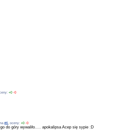
oceny:
+0
-0
 na
#6
, oceny:
+0
-0
o do góry wywaliło..... apokalipsa Acep się sypie :D