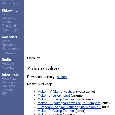
Wydarzenia
Plikownia
Nihon
Konwenty
Media
Teledyski
Zwiastuny
Kalendarz
Rynek
Konwenty
Wydarzenia
Telewizja
Dodaj do:
Radio
Audycje
Muzyka
Zobacz także
Informacje
Powiązane tematy:
Mokon
.
Redakcja
Współpraca
Nasze publikacje:
Reklama
Mecenat
Mokon IV Clamp Festival
(wydarzenie)
IRC
Mokon 3 (Lurker_pas)
(galeria)
Mokon 3: Clamp Festival
(wydarzenie)
Mokon 3 - pożegnanie wakacji z Clampem
(nius)
European Cosplay Gathering na Mokonie 3
(nius)
Mokon 2: Clamp Festival
(tekst)
Mokon 2 (Slova)
(galeria)