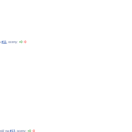
na
#11
, oceny:
+0
-0
iedź na
#13
, oceny:
+0
-0