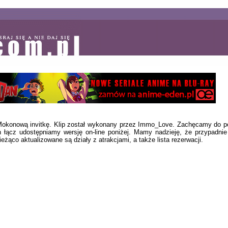
konową invitkę. Klip został wykonany przez Immo_Love. Zachęcamy do pob
ch łącz udostępniamy wersję on-line poniżej. Mamy nadzieję, że przypadn
żąco aktualizowane są działy z atrakcjami, a także lista rezerwacji.