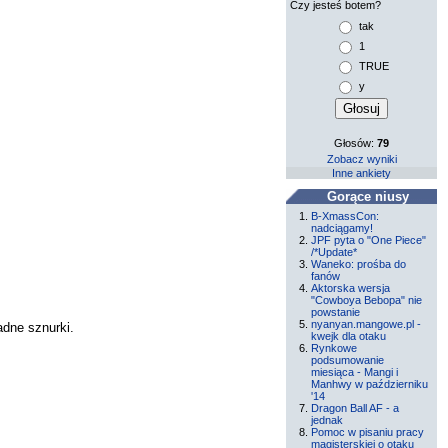
Czy jesteś botem?
tak
1
TRUE
y
Głosów:
79
Zobacz wyniki
Inne ankiety
Gorące niusy
B-XmassCon:
nadciągamy!
JPF pyta o "One Piece"
/*Update*
Waneko: prośba do
fanów
Aktorska wersja
"Cowboya Bebopa" nie
powstanie
nyanyan.mangowe.pl -
adne sznurki.
kwejk dla otaku
Rynkowe
podsumowanie
miesiąca - Mangi i
Manhwy w październiku
'14
Dragon Ball AF - a
jednak
Pomoc w pisaniu pracy
magisterskiej o otaku