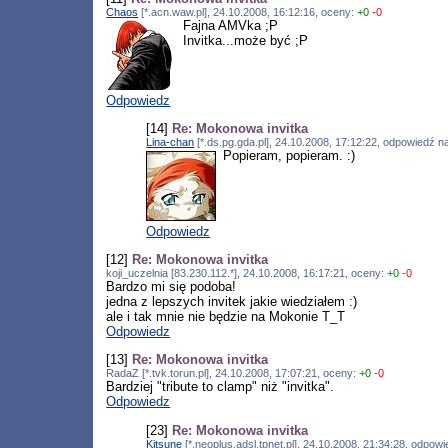
Chaos
[*.acn.waw.pl], 24.10.2008, 16:12:16, oceny:
+0
-0
Fajna AMVka ;P
Invitka...może być ;P
Odpowiedz
[14]
Re: Mokonowa invitka
Lina-chan
[*.ds.pg.gda.pl], 24.10.2008, 17:12:22, odpowiedź 
Popieram, popieram. :)
Odpowiedz
[12]
Re: Mokonowa invitka
koji_uczelnia [83.230.112.*], 24.10.2008, 16:17:21, oceny:
+0
-0
Bardzo mi się podoba!
jedna z lepszych invitek jakie wiedziałem :)
ale i tak mnie nie będzie na Mokonie T_T
Odpowiedz
[13]
Re: Mokonowa invitka
RadaZ [*.tvk.torun.pl], 24.10.2008, 17:07:21, oceny:
+0
-0
Bardziej "tribute to clamp" niż "invitka".
Odpowiedz
[23]
Re: Mokonowa invitka
Kitsune
[*.neoplus.adsl.tpnet.pl], 24.10.2008, 21:34:28, odpow