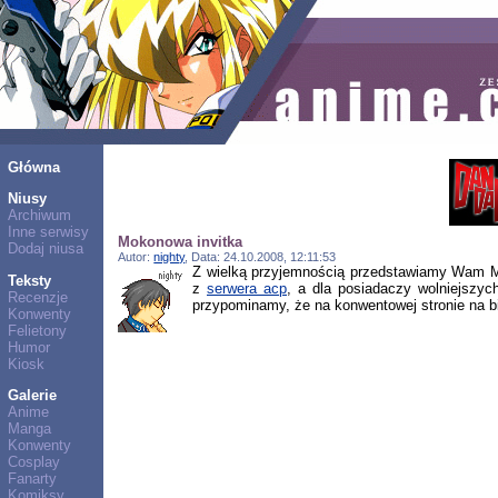
Główna
Niusy
Archiwum
Inne serwisy
Mokonowa invitka
Dodaj niusa
Autor:
nighty
, Data: 24.10.2008, 12:11:53
Z wielką przyjemnością przedstawiamy Wam Mo
Teksty
z
serwera acp
, a dla posiadaczy wolniejszy
Recenzje
przypominamy, że na konwentowej stronie na bie
Konwenty
Felietony
Humor
Kiosk
Galerie
Anime
Manga
Konwenty
Cosplay
Fanarty
Komiksy