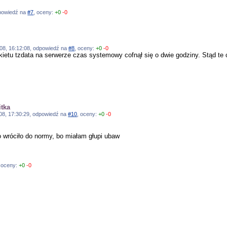
dpowiedź na
#7
, oceny:
+0
-0
2008, 16:12:08, odpowiedź na
#8
, oceny:
+0
-0
akietu tzdata na serwerze czas systemowy cofnął się o dwie godziny. Stąd te c
tka
008, 17:30:29, odpowiedź na
#10
, oceny:
+0
-0
 wróciło do normy, bo miałam głupi ubaw
, oceny:
+0
-0