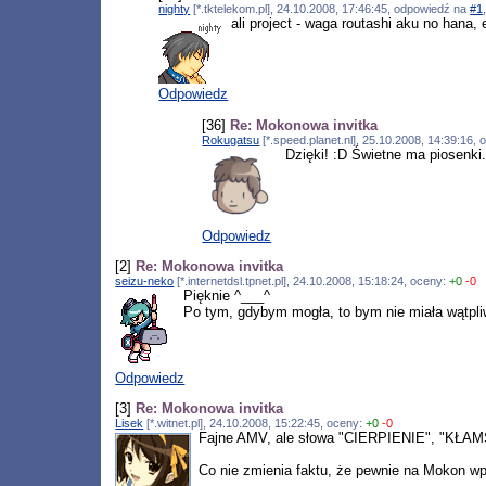
nighty
[*.tktelekom.pl], 24.10.2008, 17:46:45, odpowiedź na
#1
ali project - waga routashi aku no hana, 
Odpowiedz
[36]
Re: Mokonowa invitka
Rokugatsu
[*.speed.planet.nl], 25.10.2008, 14:39:16,
Dzięki! :D Świetne ma piosenki.
Odpowiedz
[2]
Re: Mokonowa invitka
seizu-neko
[*.internetdsl.tpnet.pl], 24.10.2008, 15:18:24, oceny:
+0
-0
Pięknie ^___^
Po tym, gdybym mogła, to bym nie miała wątpliwo
Odpowiedz
[3]
Re: Mokonowa invitka
Lisek
[*.witnet.pl], 24.10.2008, 15:22:45, oceny:
+0
-0
Fajne AMV, ale słowa "CIERPIENIE", "KŁAM
Co nie zmienia faktu, że pewnie na Mokon wp