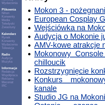
Wydarzenia
Mokon 3 - pożegnan
Plikownia
Nihon
European Cosplay G
Konwenty
Media
Teledyski
Wejściówka na Moko
Zwiastuny
Kalendarz
Audycja o Mokonie ju
Rynek
Konwenty
AMV-kowe atrakcje 
Wydarzenia
Telewizja
Mokonowy Console
Radio
Audycje
chilloucik
Muzyka
Informacje
Rozstrzygnięcie ko
Redakcja
Współpraca
Konkurs mokonowy
Reklama
Mecenat
IRC
kanale
Studio JG na Mokon