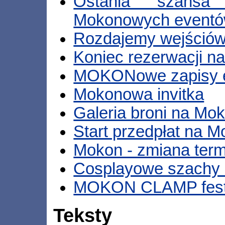
Ostania szansa
Mokonowych event
Rozdajemy wejściów
Koniec rezerwacji n
MOKONowe zapisy 
Mokonowa invitka
Galeria broni na Mo
Start przedpłat na 
Mokon - zmiana term
Cosplayowe szachy 
MOKON CLAMP fest
Teksty