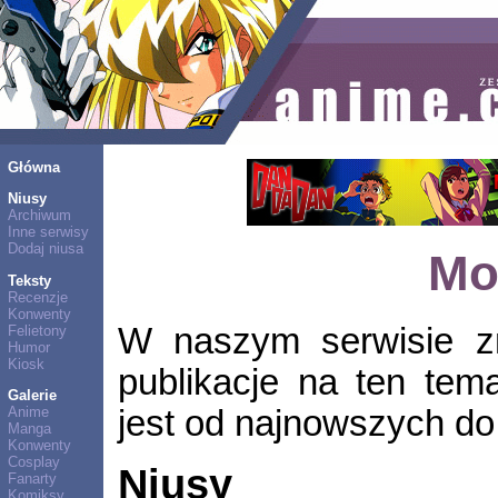
Główna
Niusy
Archiwum
Inne serwisy
Dodaj niusa
Mo
Teksty
Recenzje
Konwenty
W naszym serwisie zn
Felietony
Humor
Kiosk
publikacje na ten tem
Galerie
jest od najnowszych do 
Anime
Manga
Konwenty
Cosplay
Niusy
Fanarty
Komiksy