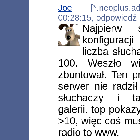
Joe
[*.neoplus.ads
00:28:15, odpowiedź
Najpierw
konfiguracj
liczba słuch
100. Weszło wi
zbuntował. Ten p
serwer nie radzi
słuchaczy i t
galerii. top poka
>10, więc coś mus
radio to www.