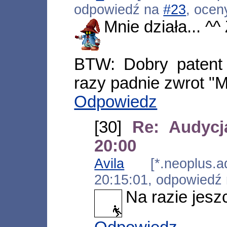
odpowiedź na
#23
, ocen
Mnie działa... ^^
BTW: Dobry patent 
razy padnie zwrot "M
Odpowiedz
[30]
Re: Audycj
20:00
Avila
[*.neoplus.ads
20:15:01, odpowiedź
Na razie jesz