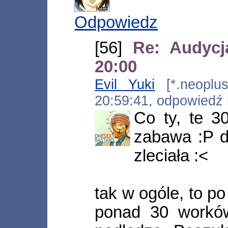
Odpowiedz
[56]
Re: Audycj
20:00
Evil Yuki
[*.neoplus.
20:59:41, odpowiedź
Co ty, te 30
zabawa :P d
zleciała :<
tak w ogóle, to p
ponad 30 worków