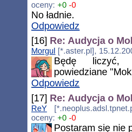
oceny:
+0
-0
No ładnie.
Odpowiedz
[16]
Re: Audycja o Mok
Morgul
[*.aster.pl], 15.12.2
Będę liczyć, 
powiedziane "Moko
Odpowiedz
[17]
Re: Audycja o Mok
ReY
[*.neoplus.adsl.tpnet.
oceny:
+0
-0
Postaram się nie 