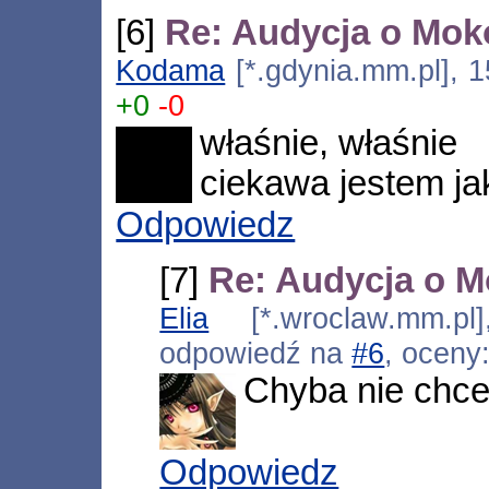
[6]
Re: Audycja o Moko
Kodama
[*.gdynia.mm.pl], 1
+0
-0
właśnie, właśnie
ciekawa jestem jak
Odpowiedz
[7]
Re: Audycja o Mo
Elia
[*.wroclaw.mm.pl]
odpowiedź na
#6
, oceny
Chyba nie chce
Odpowiedz