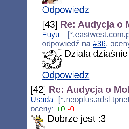
Odpowiedz
[43]
Re: Audycja o 
Fuyu
[*.eastwest.com.p
odpowiedź na
#36
, ocen
Działa dziaśnie
Odpowiedz
[42]
Re: Audycja o Mok
Usada
[*.neoplus.adsl.tpne
oceny:
+0
-0
Dobrze jest :3