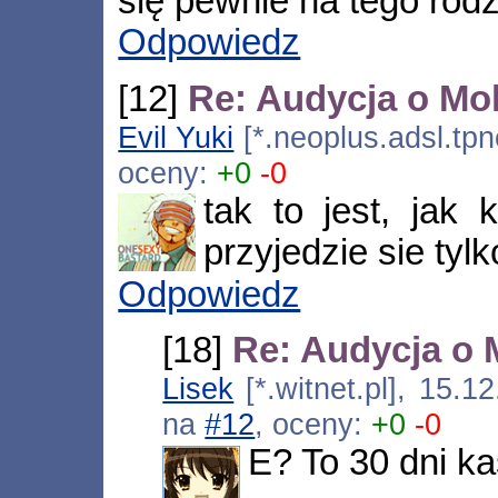
się pewnie na tego rod
Odpowiedz
[12]
Re: Audycja o Mok
Evil Yuki
[*.neoplus.adsl.tpn
oceny:
+0
-0
tak to jest, jak
przyjedzie sie tylk
Odpowiedz
[18]
Re: Audycja o 
Lisek
[*.witnet.pl], 15.
na
#12
, oceny:
+0
-0
E? To 30 dni k