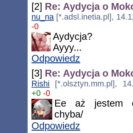
[2]
Re: Aydycja o Moko
nu_na
[*.adsl.inetia.pl], 14
-0
Aydycja?
Ayyy...
Odpowiedz
[3]
Re: Aydycja o Moko
Rishi
[*.olsztyn.mm.pl], 14
+0
-0
Ee aż jestem ci
chyba/
Odpowiedz