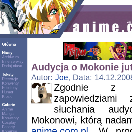
Główna
Niusy
Archiwum
Inne serwisy
Audycja o Mokonie jut
Dodaj niusa
Teksty
Autor:
Joe
, Data: 14.12.200
Recenzje
Konwenty
Zgodnie z wc
Felietony
Humor
zapowiedziami
Kiosk
Galerie
słuchania audy
Anime
Manga
Mokonowi, którą nadam
Konwenty
Cosplay
Fanarty
anime.com.pl
. W prog
Komiksy