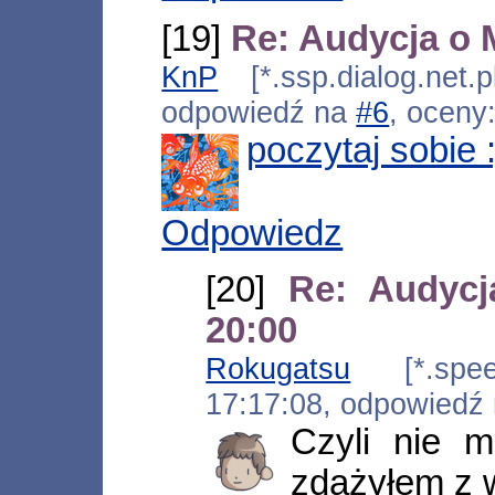
[19]
Re: Audycja o 
KnP
[*.ssp.dialog.net.
odpowiedź na
#6
, oceny
poczytaj sobie :
Odpowiedz
[20]
Re: Audycj
20:00
Rokugatsu
[*.speed
17:17:08, odpowiedź
Czyli nie 
zdążyłem z 