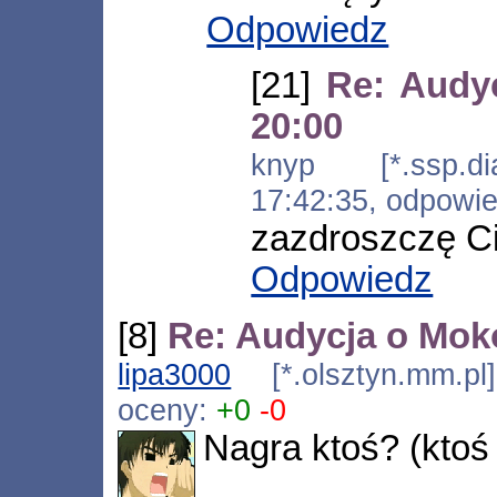
Odpowiedz
[21]
Re: Audyc
20:00
knyp [*.ssp.dia
17:42:35, odpowi
zazdroszczę Ci
Odpowiedz
[8]
Re: Audycja o Moko
lipa3000
[*.olsztyn.mm.pl
oceny:
+0
-0
Nagra ktoś? (ktoś