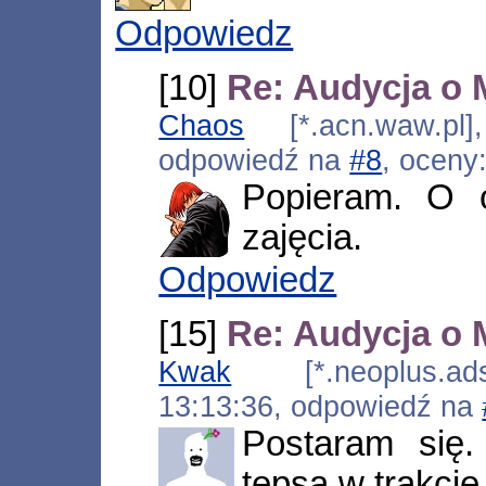
Odpowiedz
[10]
Re: Audycja o 
Chaos
[*.acn.waw.pl]
odpowiedź na
#8
, oceny
Popieram. O 
zajęcia.
Odpowiedz
[15]
Re: Audycja o 
Kwak
[*.neoplus.adsl
13:13:36, odpowiedź na
Postaram się.
tepsa w trakcie