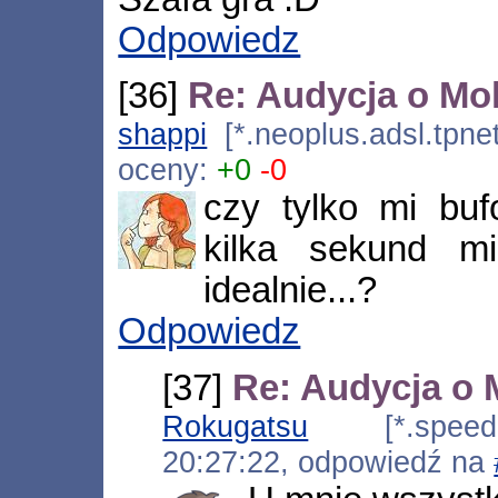
Odpowiedz
[36]
Re: Audycja o Mok
shappi
[*.neoplus.adsl.tpne
oceny:
+0
-0
czy tylko mi buf
kilka sekund mi
idealnie...?
Odpowiedz
[37]
Re: Audycja o 
Rokugatsu
[*.speed.p
20:27:22, odpowiedź na