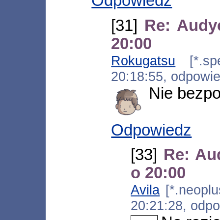
Odpowiedz
[31]
Re: Audyc
20:00
Rokugatsu
[*.spe
20:18:55, odpowi
Nie bezpo
Odpowiedz
[33]
Re: Au
o 20:00
Avila
[*.neoplus
20:21:28, odp