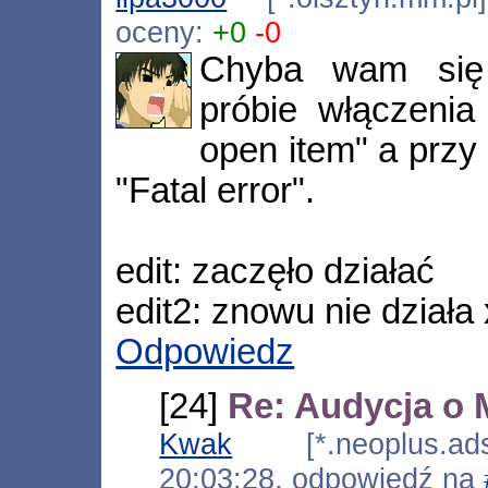
oceny:
+0
-0
Chyba wam się 
próbie włączenia
open item" a przy
"Fatal error".
edit: zaczęło działać
edit2: znowu nie działa
Odpowiedz
[24]
Re: Audycja o 
Kwak
[*.neoplus.adsl
20:03:28, odpowiedź na