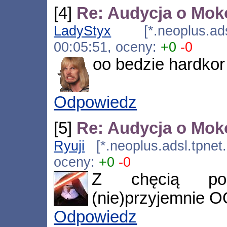
[4]
Re: Audycja o Moko
LadyStyx
[*.neoplus.adsl
00:05:51, oceny:
+0
-0
oo bedzie hardkor
Odpowiedz
[5]
Re: Audycja o Moko
Ryuji
[*.neoplus.adsl.tpnet
oceny:
+0
-0
Z chęcią po
(nie)przyjemnie 
Odpowiedz