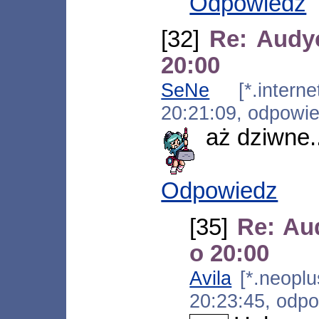
Odpowiedz
[32]
Re: Audyc
20:00
SeNe
[*.internet
20:21:09, odpowi
aż dziwne..
Odpowiedz
[35]
Re: Au
o 20:00
Avila
[*.neoplus
20:23:45, odp