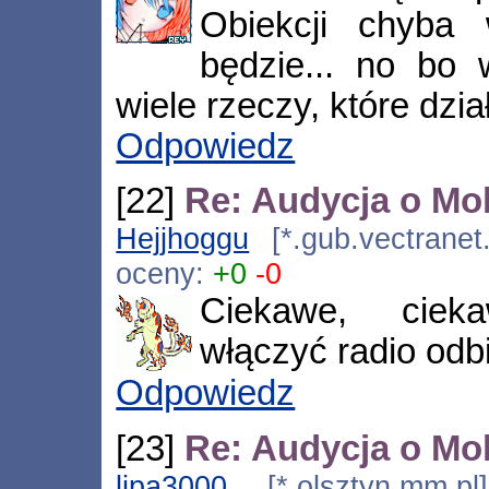
Obiekcji chyba
będzie... no bo 
wiele rzeczy, które dzia
Odpowiedz
[22]
Re: Audycja o Mok
Hejjhoggu
[*.gub.vectranet
oceny:
+0
-0
Ciekawe, ciek
włączyć radio odbi
Odpowiedz
[23]
Re: Audycja o Mok
lipa3000
[*.olsztyn.mm.pl