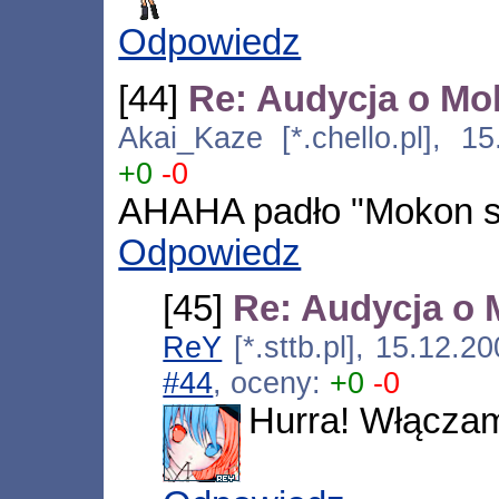
Odpowiedz
[44]
Re: Audycja o Mok
Akai_Kaze [*.chello.pl], 1
+0
-0
AHAHA padło "Mokon s
Odpowiedz
[45]
Re: Audycja o 
ReY
[*.sttb.pl], 15.12.
#44
, oceny:
+0
-0
Hurra! Włączamy