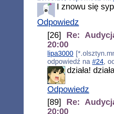
I znowu się sypł
Odpowiedz
[26]
Re: Audycj
20:00
lipa3000
[*.olsztyn.m
odpowiedź na
#24
, o
działa! dział
Odpowiedz
[89]
Re: Audycj
20:00