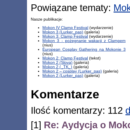
Powiązane tematy:
Mo
Nasze publikacje:
Mokon IV Clamp Festival
(wydarzenie)
Mokon 3 (Lurker_pas)
(galeria)
Mokon 3: Clamp Festival
(wydarzenie)
Mokon 3 - pożegnanie wakacji z Clampem
(nius)
European Cosplay Gathering na Mokonie 3
(nius)
Mokon 2: Clamp Festival
(tekst)
Mokon 2 (Slova)
(galeria)
Mokon 2 (_TK_)
(galeria)
Mokon 2 – cosplay (Lurker_pas)
(galeria)
Mokon 2 (Lurker_pas)
(galeria)
Komentarze
Ilość komentarzy: 112
[1]
Re: Aydycja o Moko