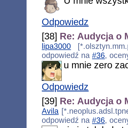
U mnie wszystko
Odpowiedz
[38]
Re: Audycja o 
lipa3000
[*.olsztyn.mm.
odpowiedź na
#36
, ocen
u mnie zero za
Odpowiedz
[39]
Re: Audycja o 
Avila
[*.neoplus.adsl.tpne
odpowiedź na
#36
, ocen