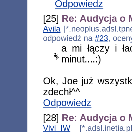
Odpowiedz
[25]
Re: Audycja o 
Avila
[*.neoplus.adsl.tpne
odpowiedź na
#23
, ocen
a mi łączy i ła
minut....:)
Ok, Joe już wszyst
zdechł^^
Odpowiedz
[28]
Re: Audycja o 
Vivi_IW
[*.adsl.inetia.