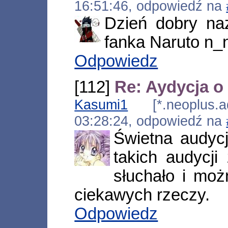
16:51:46, odpowiedź na
Dzień dobry n
fanka Naruto n_n'
Odpowiedz
[112]
Re: Aydycja o
Kasumi1
[*.neoplus.ad
03:28:24, odpowiedź na
Świetna audyc
takich audycji
słuchało i moż
ciekawych rzeczy.
Odpowiedz