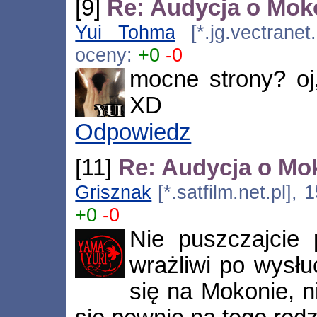
[9]
Re: Audycja o Moko
Yui Tohma
[*.jg.vectranet
oceny:
+0
-0
mocne strony? oj
XD
Odpowiedz
[11]
Re: Audycja o Mok
Grisznak
[*.satfilm.net.pl],
+0
-0
Nie puszczajcie 
wrażliwi po wysłu
się na Mokonie, n