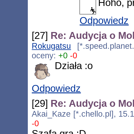
Hoho, p
Odpowiedz
[27]
Re: Audycja o Mok
Rokugatsu
[*.speed.planet.
oceny:
+0
-0
Działa :o
Odpowiedz
[29]
Re: Audycja o Mok
Akai_Kaze [*.chello.pl], 15
-0
Szafa gra :D