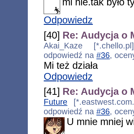
mi nie.tak było t
Odpowiedz
[40]
Re: Audycja o 
Akai_Kaze [*.chello.p
odpowiedź na
#36
, ocen
Mi też działa
Odpowiedz
[41]
Re: Audycja o 
Future
[*.eastwest.com.
odpowiedź na
#36
, ocen
U mnie mniej wi