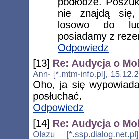
podłodze. Poszuku
nie znajdą się
losowo do lud
posiadamy z rezer
Odpowiedz
[13]
Re: Audycja o Mok
Ann- [*.mtm-info.pl], 15.12
Oho, ja się wypowiada
posłuchać.
Odpowiedz
[14]
Re: Audycja o Mok
Olazu [*.ssp.dialog.net.p