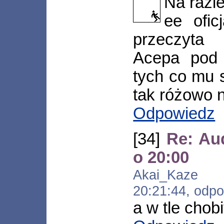
Na razie
ee ofic
przeczyta
Acepa pod
tych co mu s
tak różowo n
Odpowiedz
[34]
Re: Au
o 20:00
Akai_Kaze [*
20:21:44, odp
a w tle chob