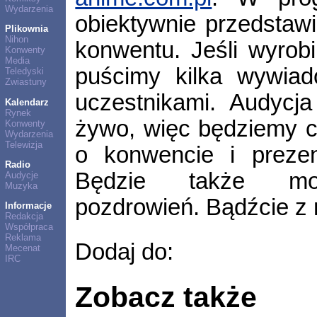
Wydarzenia
obiektywnie przedstawi
Plikownia
Nihon
konwentu. Jeśli wyrob
Konwenty
Media
puścimy kilka wywiad
Teledyski
Zwiastuny
uczestnikami. Audycj
Kalendarz
Rynek
żywo, więc będziemy c
Konwenty
Wydarzenia
Telewizja
o konwencie i prezen
Radio
Będzie także możl
Audycje
Muzyka
pozdrowień. Bądźcie z n
Informacje
Redakcja
Współpraca
Reklama
Dodaj do:
Mecenat
IRC
Zobacz także