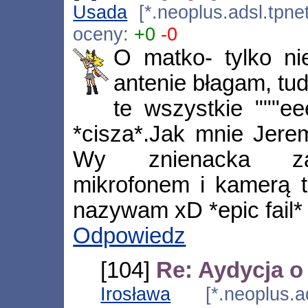
Usada
[*.neoplus.adsl.tpne
oceny:
+0
-0
O matko- tylko ni
antenie błagam, tud
te wszystkie """eee
*cisza*.Jak mnie Jere
Wy znienacka zaa
mikrofonem i kamerą t
nazywam xD *epic fail*
Odpowiedz
[104]
Re: Aydycja o
Irosława
[*.neoplus.ads