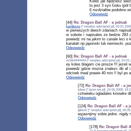
Koleś jak będziesz wież
to jest 3 syn Goku (pół
6 rozdziałów podobno w
Odpowiedz
[44]
Re: Dragon Ball AF - a jednak
kamilosss
[*.neoplus.adsl.tpnet.pl], 03.01.20
w pierwszych dwoch zdaniach napisales
w sobote i napisales ze bedzie 283 o
powiedz mi na jakim to canale leci o k
kanalah np japonski lub niemiecki. poz
Odpowiedz
[60]
Re: Dragon Ball AF - a jednak
richie4444444 [*.neoplus.adsl.tpnet.pl], 24.0
ey koles blagam cie prosze !!! jezeli
powiedz gdzie mozna znalezc db af i 
odcinek trwal prawie 40 min !! byl po 
Odpowiedz
[72]
Re: Dragon Ball AF - a j
lolww [*.lanet.net.pl], 24.06.2008, 1
czlowieku ogladales kinowke db
Odpowiedz
[124]
Re: Dragon Ball AF - a 
gibson [*.neoplus.adsl.tpnet.pl], 26.
wyjasnijmy sobie jedno. nigdy n
Odpowiedz
[178]
Re: Dragon Ball A
Ja [*.wroclaw.vectranet.pl],