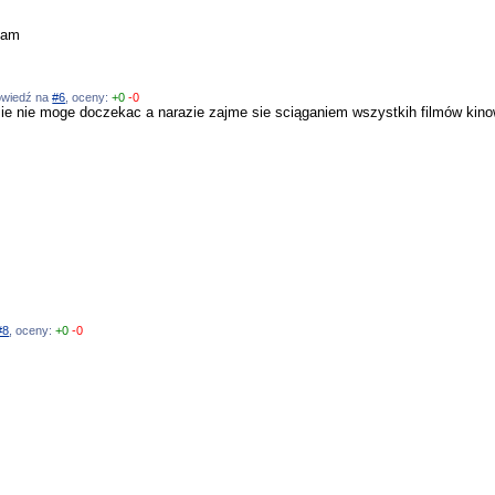
umam
powiedź na
#6
, oceny:
+0
-0
 sie nie moge doczekac a narazie zajme sie sciąganiem wszystkih filmów kin
#8
, oceny:
+0
-0