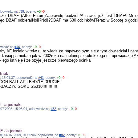
 odpowiedź na
#39
, oceny:
+0
-0
że DBAF (After Future)Naprawdę będzie!?A nawet już jest DBAF! Mi od
Więc DBAF odbiera!Noi!?Noi!?DBAF ma 630 odcinków!Teraz w Sobotę o godzin
powiedź na
#40
, oceny:
+0
-0
by AF leciało w telwizji to wiedz że napewno bym sie o tym dowiedział i nape
 dzisiaj pamiętam jak w 2002roku na zielonej szkole kolega mi opowiadał o AF 
kiego istnieje i że ożyje jeszcze pierwszego ocinka
ednak
08, 15:01:37, odpowiedź na
#41
, oceny:
+0
-0
ON BALL AF I BęDZIE DRUGIE
CZYć GOKU SSJ10!!!!!!!!!!!!
 - a jednak
19.07.2008, 15:08:04, odpowiedź na
#82
, oceny:
+0
-0
F - a jednak
.pl], 06.07.2009, 01:05:06, odpowiedź na
#82
, oceny:
+0
-0