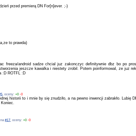
dzień przed premierą DN For[n]ever. ;-)
ba,ze to prawda)
c freeza/android sadze chcial juz zakonczyc definitywnie dbz bo po pros
tworzenia jeszcze kawalka i niestety zrobil. Potem poinformowal, ze juz re
ma :D ROTFL :D
#5
, oceny:
+0
-0
nej historii to i mnie by się znudziło, a na pewno inwencji zabrakło. Lubię DB
 Koniec.
ź na
#17
, oceny:
+0
-0