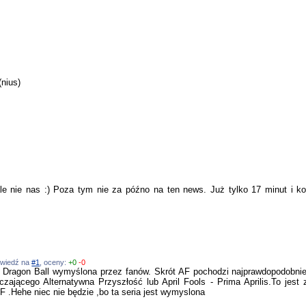
(nius)
ale nie nas :) Poza tym nie za późno na ten news. Już tylko 17 minut i k
powiedź na
#1
, oceny:
+0
-0
t. Dragon Ball wymyślona przez fanów. Skrót AF pochodzi najprawdopodobnie
zającego Alternatywna Przyszłość lub April Fools - Prima Aprilis.To jest z
AF .Hehe niec nie będzie ,bo ta seria jest wymyslona