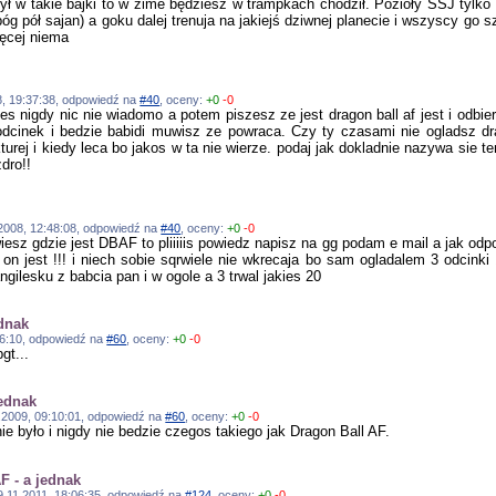
ył w takie bajki to w zime będziesz w trampkach chodził. Pozioły SSJ tylko d
 bóg pół sajan) a goku dalej trenuja na jakiejś dziwnej planecie i wszyscy
ięcej niema
08, 19:37:38, odpowiedź na
#40
, oceny:
+0
-0
 nigdy nic nie wiadomo a potem piszesz ze jest dragon ball af jest i odbier
dcinek i bedzie babidi muwisz ze powraca. Czy ty czasami nie ogladsz drag
turej i kiedy leca bo jakos w ta nie wierze. podaj jak dokladnie nazywa sie t
dro!!
3.2008, 12:48:08, odpowiedź na
#40
, oceny:
+0
-0
 wiesz gdzie jest DBAF to pliiiiis powiedz napisz na gg podam e mail a jak od
on jest !!! i niech sobie sqrwiele nie wkrecaja bo sam ogladalem 3 odcinki 
angilesku z babcia pan i w ogole a 3 trwal jakies 20
ednak
8:26:10, odpowiedź na
#60
, oceny:
+0
-0
gt...
jednak
06.2009, 09:10:01, odpowiedź na
#60
, oceny:
+0
-0
ie było i nigdy nie bedzie czegos takiego jak Dragon Ball AF.
F - a jednak
 19.11.2011, 18:06:35, odpowiedź na
#124
, oceny:
+0
-0