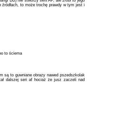
ngi DB) nie stworzy serii AF, ale zrobi to jego
h źródłach, to może trochę prawdy w tym jest i
 bo to ściema
kiem są to guwniane obrazy nawed pszedszkolak
ał dalszej seri af hociaż że jusz zaczeli nad