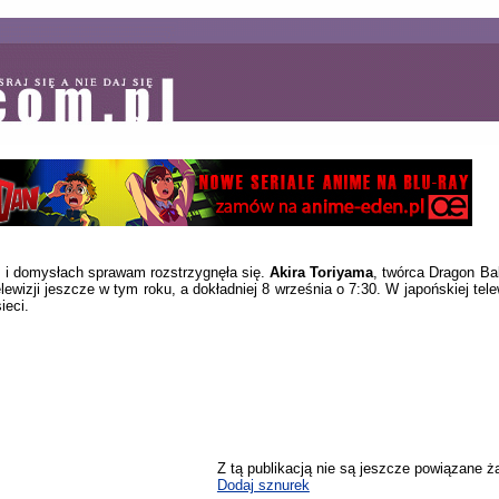
ch i domysłach sprawam rozstrzygnęła się.
Akira Toriyama
, twórca Dragon Bal
elewizji jeszcze w tym roku, a dokładniej 8 września o 7:30. W japońskiej telew
ieci.
Z tą publikacją nie są jeszcze powiązane ż
Dodaj sznurek