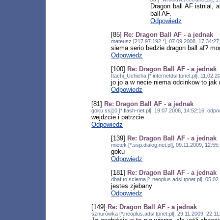
Dragon ball AF istnial, 
ball AF.
Odpowiedz
[85]
Re: Dragon Ball AF - a jednak
mateusz [217.97.192.*], 07.09.2008, 17:34:2
siema serio bedzie dragon ball af? m
Odpowiedz
[100]
Re: Dragon Ball AF - a jednak
Itachi_Uchicha [*.internetdsl.tpnet.pl], 11.02
jo jo a w necie niema odcinkow to jak
Odpowiedz
[81]
Re: Dragon Ball AF - a jednak
goku ssj10 [*.flash-net.pl], 19.07.2008, 14:52:16, od
wejdzcie i patrzcie
Odpowiedz
[139]
Re: Dragon Ball AF - a jednak
mietek [*.ssp.dialog.net.pl], 09.11.2009, 12:
goku
Odpowiedz
[181]
Re: Dragon Ball AF - a jednak
dbaf to sciema [*.neoplus.adsl.tpnet.pl], 05.
jestes zjebany
Odpowiedz
[149]
Re: Dragon Ball AF - a jednak
sznurówka [*.neoplus.adsl.tpnet.pl], 29.11.2009, 22: