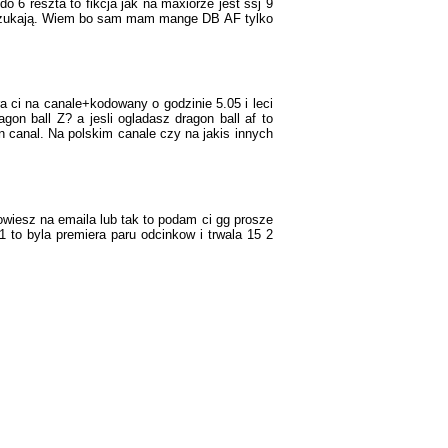
o 6 reszta to fikcja jak na maxiorze jest ssj 9
 go szukają. Wiem bo sam mam mange DB AF tylko
a ci na canale+kodowany o godzinie 5.05 i leci
on ball Z? a jesli ogladasz dragon ball af to
en canal. Na polskim canale czy na jakis innych
powiesz na emaila lub tak to podam ci gg prosze
1 to byla premiera paru odcinkow i trwala 15 2