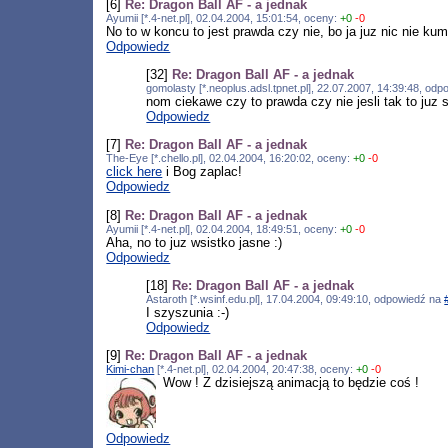
[6]
Re: Dragon Ball AF - a jednak
Ayumii [*.4-net.pl], 02.04.2004, 15:01:54, oceny:
+0
-0
No to w koncu to jest prawda czy nie, bo ja juz nic nie k
Odpowiedz
[32]
Re: Dragon Ball AF - a jednak
gomolasty [*.neoplus.adsl.tpnet.pl], 22.07.2007, 14:39:48, od
nom ciekawe czy to prawda czy nie jesli tak to juz
Odpowiedz
[7]
Re: Dragon Ball AF - a jednak
The-Eye [*.chello.pl], 02.04.2004, 16:20:02, oceny:
+0
-0
click here
i Bog zaplac!
Odpowiedz
[8]
Re: Dragon Ball AF - a jednak
Ayumii [*.4-net.pl], 02.04.2004, 18:49:51, oceny:
+0
-0
Aha, no to juz wsistko jasne :)
Odpowiedz
[18]
Re: Dragon Ball AF - a jednak
Astaroth [*.wsinf.edu.pl], 17.04.2004, 09:49:10, odpowiedź na
I szyszunia :-)
Odpowiedz
[9]
Re: Dragon Ball AF - a jednak
Kimi-chan
[*.4-net.pl], 02.04.2004, 20:47:38, oceny:
+0
-0
Wow ! Z dzisiejszą animacją to będzie coś !
Odpowiedz