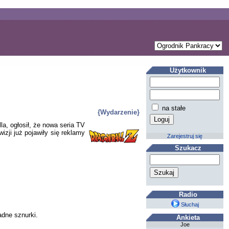
Użytkownik
na stałe
{Wydarzenie}
la, ogłosił, że nowa seria TV
izji już pojawiły się reklamy
Zarejestruj się
Szukacz
Radio
Słuchaj
adne sznurki.
Ankieta
Joe