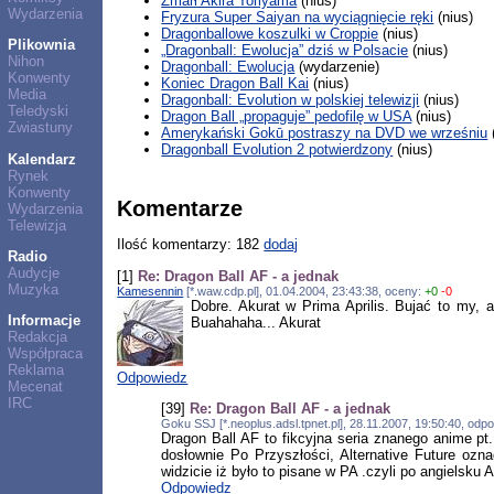
Zmarł Akira Toriyama
(nius)
Wydarzenia
Fryzura Super Saiyan na wyciągnięcie ręki
(nius)
Dragonballowe koszulki w Croppie
(nius)
Plikownia
„Dragonball: Ewolucja” dziś w Polsacie
(nius)
Nihon
Dragonball: Ewolucja
(wydarzenie)
Konwenty
Koniec Dragon Ball Kai
(nius)
Media
Dragonball: Evolution w polskiej telewizji
(nius)
Teledyski
Dragon Ball „propaguje” pedofilę w USA
(nius)
Zwiastuny
Amerykański Gokū postraszy na DVD we wrześniu
Dragonball Evolution 2 potwierdzony
(nius)
Kalendarz
Rynek
Konwenty
Komentarze
Wydarzenia
Telewizja
Ilość komentarzy: 182
dodaj
Radio
Audycje
[1]
Re: Dragon Ball AF - a jednak
Muzyka
Kamesennin
[*.waw.cdp.pl], 01.04.2004, 23:43:38, oceny:
+0
-0
Dobre. Akurat w Prima Aprilis. Bujać to my, 
Informacje
Buahahaha... Akurat
Redakcja
Współpraca
Reklama
Odpowiedz
Mecenat
IRC
[39]
Re: Dragon Ball AF - a jednak
Goku SSJ [*.neoplus.adsl.tpnet.pl], 28.11.2007, 19:50:40, od
Dragon Ball AF to fikcyjna seria znanego anime p
dosłownie Po Przyszłości, Alternative Future oznac
widzicie iż było to pisane w PA .czyli po angielsku 
Odpowiedz