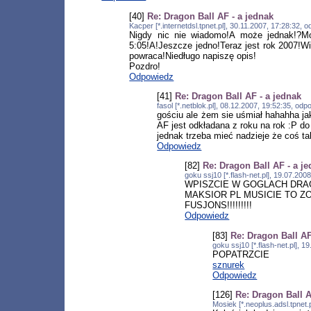
[40]
Re: Dragon Ball AF - a jednak
Kacper [*.internetdsl.tpnet.pl], 30.11.2007, 17:28:32,
Nigdy nic nie wiadomo!A może jednak!?Mo
5:05!A!Jeszcze jedno!Teraz jest rok 2007!
powraca!Niedługo napiszę opis!
Pozdro!
Odpowiedz
[41]
Re: Dragon Ball AF - a jednak
fasol [*.netblok.pl], 08.12.2007, 19:52:35, od
gościu ale żem sie uśmiał hahahha jak
AF jest odkładana z roku na rok :P do
jednak trzeba mieć nadzieje że coś ta
Odpowiedz
[82]
Re: Dragon Ball AF - a j
goku ssj10 [*.flash-net.pl], 19.07.20
WPISZCIE W GOGLACH DRAG
MAKSIOR PL MUSICIE TO ZOBA
FUSJONS!!!!!!!!!
Odpowiedz
[83]
Re: Dragon Ball AF
goku ssj10 [*.flash-net.pl], 
POPATRZCIE
sznurek
Odpowiedz
[126]
Re: Dragon Ball A
Mosiek [*.neoplus.adsl.tpnet