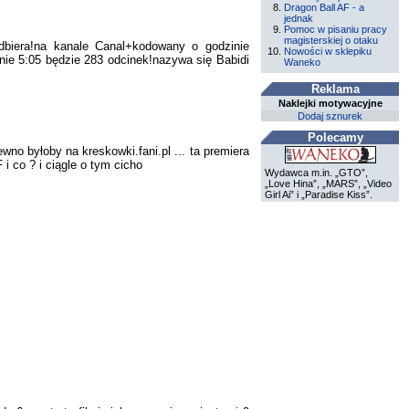
Dragon Ball AF - a
jednak
Pomoc w pisaniu pracy
magisterskiej o otaku
biera!na kanale Canal+kodowany o godzinie
Nowości w sklepiku
ie 5:05 będzie 283 odcinek!nazywa się Babidi
Waneko
Reklama
Naklejki motywacyjne
Dodaj sznurek
Polecamy
wno byłoby na kreskowki.fani.pl ... ta premiera
i co ? i ciągle o tym cicho
Wydawca m.in. „GTO”,
„Love Hina”, „MARS”, „Video
Girl Ai” i „Paradise Kiss”.