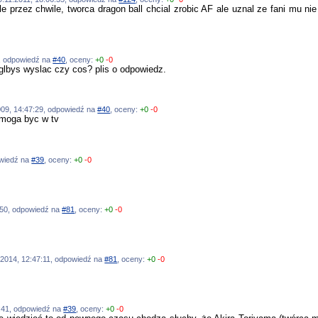
ale przez chwile, tworca dragon ball chcial zrobic AF ale uznal ze fani mu n
7, odpowiedź na
#40
, oceny:
+0
-0
oglbys wyslac czy cos? plis o odpowiedz.
.2009, 14:47:29, odpowiedź na
#40
, oceny:
+0
-0
 moga byc w tv
powiedź na
#39
, oceny:
+0
-0
55:50, odpowiedź na
#81
, oceny:
+0
-0
02.2014, 12:47:11, odpowiedź na
#81
, oceny:
+0
-0
11:41, odpowiedź na
#39
, oceny:
+0
-0