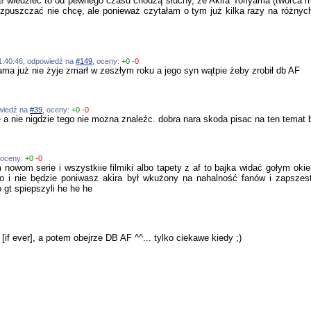
cie wiedzieć to od pewnego czasu chodzą słuchy, że Akira Toriyama (twórca ma
rozpuszczać nie chcę, ale ponieważ czytałam o tym już kilka razy na różnyc
 01:40:46, odpowiedź na
#149
, oceny:
+0
-0
ama już nie żyje zmarł w zeszłym roku a jego syn wątpie żeby zrobił db AF
owiedź na
#39
, oceny:
+0
-0
ie a nie nigdzie tego nie mozna znaleźc. dobra nara skoda pisac na ten temat
 oceny:
+0
-0
 nowom serie i wszystkiie filmiki albo tapety z af to bajka widać gołym o
ło i nie będzie poniwasz akira był wkużony na nahalność fanów i zapszest
o gt spiepszyli he he he
 ever], a potem obejrze DB AF ^^... tylko ciekawe kiedy ;)