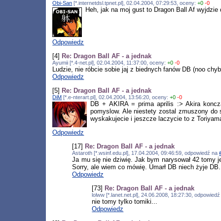
Obi-San
[*.internetdsl.tpnet.pl], 02.04.2004, 07:29:53, oceny:
+0
-0
Heh, jak na moj gust to Dragon Ball Af wyjdzie 
Odpowiedz
[4]
Re: Dragon Ball AF - a jednak
Ayumii [*.4-net.pl], 02.04.2004, 11:37:00, oceny:
+0
-0
Ludzie, nie róbcie sobie jaj z biednych fanów DB (noo chy
Odpowiedz
[5]
Re: Dragon Ball AF - a jednak
DiM
[*.e-nterart.pl], 02.04.2004, 13:56:20, oceny:
+0
-0
DB + AKIRA = prima aprilis :> Akira koncza
pomyslow. Ale niestety zostal zmuszony do s
wyskakujecie i jeszcze laczycie to z Toriya
Odpowiedz
[17]
Re: Dragon Ball AF - a jednak
Astaroth [*.wsinf.edu.pl], 17.04.2004, 09:46:59, odpowiedź na
Ja mu się nie dziwię. Jak bym narysował 42 tomy jed
Sorry, ale wiem co mówię. Umarł DB niech żyje DB.
Odpowiedz
[73]
Re: Dragon Ball AF - a jednak
lolww [*.lanet.net.pl], 24.06.2008, 18:27:30, odpowied
nie tomy tylko tomiki...
Odpowiedz