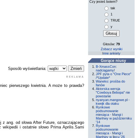
Czy jesteś botem?
tak
1
TRUE
y
Głosów:
79
Zobacz wyniki
Inne ankiety
Gorące niusy
B-XmassCon:
Sposób wyświetlania:
nadciągamy!
JPF pyta o "One Piece"
REKLAMA
/*Update*
Waneko: prośba do
oniec pierwszego kwietnia. A może to prawda?
fanów
Aktorska wersja
"Cowboya Bebopa" nie
powstanie
nyanyan.mangowe.pl -
kwejk dla otaku
Rynkowe
podsumowanie
miesiąca - Mangi i
Manhwy w październiku
'14
j z ang. od słowa After Future, oznaczającego
Rynkowe
 wikipedii i ostatnie słowo Prima Aprilis.Sami
podsumowanie
miesiąca - Mangi i
Manhwy w lipcu '26