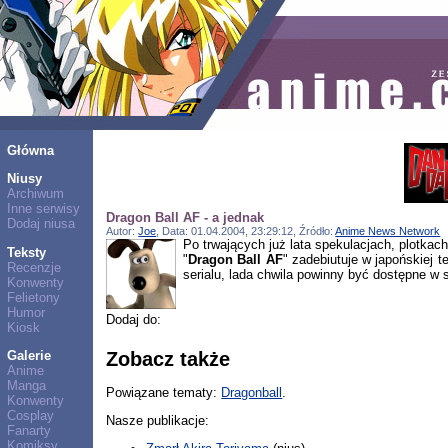
Główna
Niusy
Archiwum
Inne serwisy
Dragon Ball AF - a jednak
Dodaj niusa
Autor:
Joe
, Data: 01.04.2004, 23:29:12, Źródło:
Anime News Network
Po trwających już lata spekulacjach, plotka
Teksty
"
Dragon Ball AF
" zadebiutuje w japońskiej t
Recenzje
serialu, lada chwila powinny być dostępne w s
Konwenty
Felietony
Humor
Dodaj do:
Kiosk
Galerie
Zobacz także
Anime
Manga
Powiązane tematy:
Dragonball
.
Konwenty
Cosplay
Nasze publikacje:
Fanarty
Komiksy