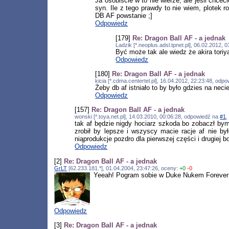
Ja osobiście w to nie wierze, ale jeśli chce
syn. Ile z tego prawdy to nie wiem, plotek 
DB AF powstanie ;]
Odpowiedz
[179]
Re: Dragon Ball AF - a jednak
Ladzik [*.neoplus.adsl.tpnet.pl], 06.02.2012,
Być może tak ale wiedz że akira toriy
Odpowiedz
[180]
Re: Dragon Ball AF - a jednak
kicia [*.cdma.centertel.pl], 16.04.2012, 22:23:48, odp
Żeby db af istniało to by było gdzies na nec
Odpowiedz
[157]
Re: Dragon Ball AF - a jednak
wonski [*.toya.net.pl], 14.03.2010, 00:06:28, odpowiedź na
#1
,
tak af będzie nigdy hociarz szkoda bo zobaczł bym
zrobił by lepsze i wszyscy macie racje af nie by
niąprodukcje pozdro dla pierwszej części i drugiej b
Odpowiedz
[2]
Re: Dragon Ball AF - a jednak
GrLT
[62.233.181.*], 01.04.2004, 23:47:26, oceny:
+0
-0
Yeeah! Pogram sobie w Duke Nukem Forever [if
Odpowiedz
[3]
Re: Dragon Ball AF - a jednak