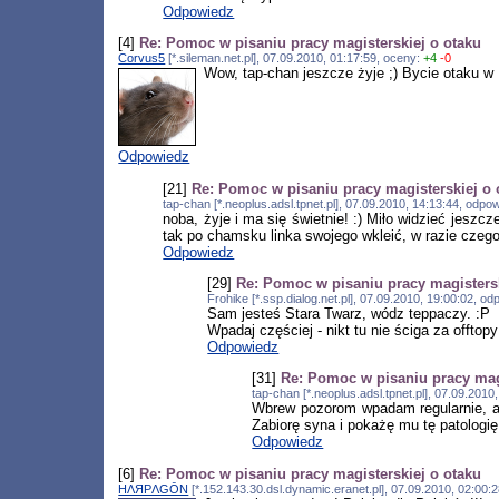
Odpowiedz
[4]
Re: Pomoc w pisaniu pracy magisterskiej o otaku
Corvus5
[*.sileman.net.pl], 07.09.2010, 01:17:59, oceny:
+4
-0
Wow, tap-chan jeszcze żyje ;) Bycie otaku w P
Odpowiedz
[21]
Re: Pomoc w pisaniu pracy magisterskiej o 
tap-chan [*.neoplus.adsl.tpnet.pl], 07.09.2010, 14:13:44, odp
noba, żyje i ma się świetnie! :) Miło widzieć jeszc
tak po chamsku linka swojego wkleić, w razie czeg
Odpowiedz
[29]
Re: Pomoc w pisaniu pracy magistersk
Frohike [*.ssp.dialog.net.pl], 07.09.2010, 19:00:02, 
Sam jesteś Stara Twarz, wódz teppaczy. :P
Wpadaj częściej - nikt tu nie ściga za offtopy
Odpowiedz
[31]
Re: Pomoc w pisaniu pracy mag
tap-chan [*.neoplus.adsl.tpnet.pl], 07.09.201
Wbrew pozorom wpadam regularnie, al
Zabiorę syna i pokażę mu tę patologię.
Odpowiedz
[6]
Re: Pomoc w pisaniu pracy magisterskiej o otaku
HΛЯPΛGŌN
[*.152.143.30.dsl.dynamic.eranet.pl], 07.09.2010, 02:00: