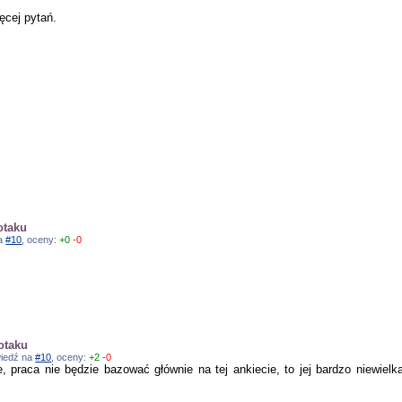
ęcej pytań.
otaku
na
#10
, oceny:
+0
-0
otaku
owiedź na
#10
, oceny:
+2
-0
 praca nie będzie bazować głównie na tej ankiecie, to jej bardzo niewielk