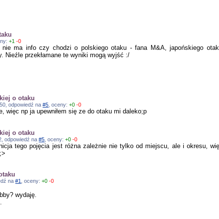
taku
eny:
+1
-0
 nie ma info czy chodzi o polskiego otaku - fana M&A, japońskiego otak
. Nieźle przekłamane te wyniki mogą wyjść :/
iej o otaku
7:50, odpowiedź na
#5
, oceny:
+0
-0
e, więc np ja upewniłem się ze do otaku mi daleko;p
iej o otaku
:42, odpowiedź na
#5
, oceny:
+0
-0
cja tego pojęcia jest różna zależnie nie tylko od miejscu, ale i okresu,
;>
otaku
iedź na
#1
, oceny:
+0
-0
obby? wydaję.
.