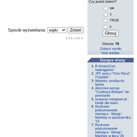
Czy jesteś botem?
tak
1
TRUE
y
Sposób wyświetlania:
REKLAMA
Głosów:
79
Zobacz wyniki
Inne ankiety
Gorące niusy
B-XmassCon:
nadciągamy!
JPF pyta o "One Piece"
/*Update*
Waneko: prośba do
fanów
Aktorska wersja
"Cowboya Bebopa" nie
powstanie
nyanyan.mangowe.pl -
kwejk dla otaku
Rynkowe
podsumowanie
miesiąca - Mangi i
Manhwy w październiku
'14
Rynkowe
podsumowanie
miesiąca - Mangi i
Manhwy w lipcu '26