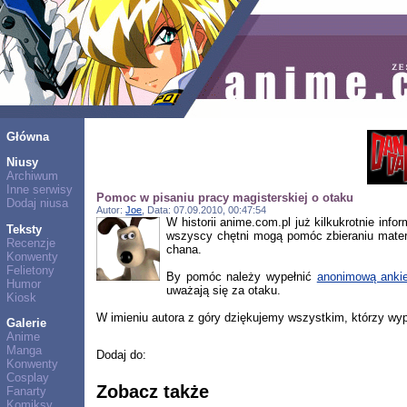
Główna
Niusy
Archiwum
Inne serwisy
Pomoc w pisaniu pracy magisterskiej o otaku
Dodaj niusa
Autor:
Joe
, Data: 07.09.2010, 00:47:54
W historii anime.com.pl już kilkukrotnie in
Teksty
wszyscy chętni mogą pomóc zbieraniu materia
Recenzje
chana.
Konwenty
Felietony
By pomóc należy wypełnić
anonimową anki
Humor
uważają się za otaku.
Kiosk
W imieniu autora z góry dziękujemy wszystkim, którzy wyp
Galerie
Anime
Manga
Dodaj do:
Konwenty
Cosplay
Zobacz także
Fanarty
Komiksy