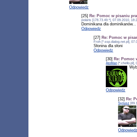
Odpowiedz
[25]
Re: Pomoc w pisaniu pra
polaris [178.73.49.*], 07.09.2010, 1
Dominikana dla dominikanów...
Odpowiedz
[27]
Re: Pomoc w pisan
Froh [*.ssp.dialog.net.pl], 0
Słonina dla słoni
Odpowiedz
[30]
Re: Pomoc w
AtoMan
[*.chello.pl]
Wyb
Odpowiedz
[32]
Re: P
Syriusz
[89.
Odpowied