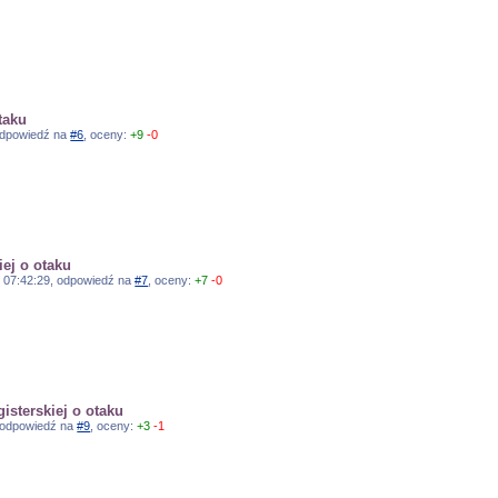
taku
, odpowiedź na
#6
, oceny:
+9
-0
ej o otaku
0, 07:42:29, odpowiedź na
#7
, oceny:
+7
-0
isterskiej o otaku
, odpowiedź na
#9
, oceny:
+3
-1