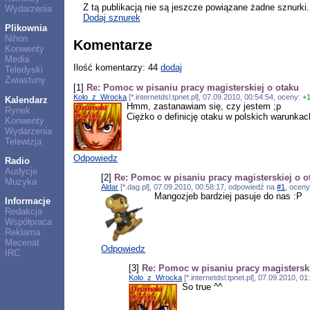
Z tą publikacją nie są jeszcze powiązane żadne sznurki.
Wydarzenia
Dodaj sznurek
Plikownia
Nihon
Komentarze
Konwenty
Media
Ilość komentarzy: 44
dodaj
Teledyski
Zwiastuny
[1]
Re: Pomoc w pisaniu pracy magisterskiej o otaku
Kolo_z_Wrocka
[*.internetdsl.tpnet.pl], 07.09.2010, 00:54:54, oceny:
+
Kalendarz
Hmm, zastanawiam się, czy jestem ;p
Rynek
Ciężko o definicję otaku w polskich warunkac
Konwenty
Wydarzenia
Telewizja
Odpowiedz
Radio
Audycje
[2]
Re: Pomoc w pisaniu pracy magisterskiej o o
Muzyka
Aldar
[*.dag.pl], 07.09.2010, 00:58:17, odpowiedź na
#1
, ocen
Mangozjeb bardziej pasuje do nas :P
Informacje
Redakcja
Współpraca
Reklama
Mecenat
Odpowiedz
IRC
[3]
Re: Pomoc w pisaniu pracy magisterski
Kolo_z_Wrocka
[*.internetdsl.tpnet.pl], 07.09.2010, 
So true ^^