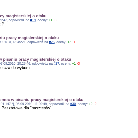
cy magisterskiej o otaku
8:29:47, odpowiedź na
#19
, oceny:
+1
-3
 :P
iu pracy magisterskiej o otaku
7.09.2010, 18:45:21, odpowiedź na
#25
, oceny:
+2
-1
 pisaniu pracy magisterskiej o otaku
, 07.09.2010, 20:28:46, odpowiedź na
#27
, oceny:
+1
-3
orcza do wyboru
omoc w pisaniu pracy magisterskiej o otaku
191.147.*], 08.09.2010, 11:20:49, odpowiedź na
#30
, oceny:
+2
-2
Pasztetowa dla "pasztetów"
z