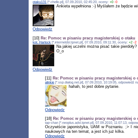
otaku131
[*.chello.pl], 07.09.2010, 02:45:20, oceny:
+0
-0
Ankieta wypełniona :-) Myślałem że będzie wi
Odpowiedz
[10]
Re: Pomoc w pisaniu pracy magisterskiej o otaku
kpt. Harlock
[*.internetdsl.tpnet.pl], 07.09.2010, 09:11:30, oceny:
+2
-2
Na jakiej uczelni można pisać takie pierdoły?
O_o
Odpowiedz
[11]
Re: Pomoc w pisaniu pracy magisterskiej o 
alinkie
[*.ssp.dialog.net.pl], 07.09.2010, 10:19:05, odpowiedź 
hahah, to jest dobre pytanie.
Odpowiedz
[18]
Re: Pomoc w pisaniu pracy magisterskiej o 
tap-chan [*.neoplus.adsl.tpnet.pl], 07.09.2010, 11:07:13, odp
Oczywiście japonistyka, UAM w Poznaniu. ;> I nie,
naukowych na ten temat, a jest ich już kilka.
Odpowiedz