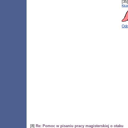
[35
Kica
Odp
[8]
Re: Pomoc w pisaniu pracy magisterskiej o otaku