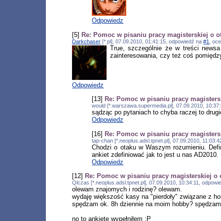
Odpowiedz
[5]
Re: Pomoc w pisaniu pracy magisterskiej o o
Darkchaser
[*.pl], 07.09.2010, 01:41:15, odpowiedź na
#1
, oc
True, szczególnie że w treści newsa
zainteresowania, czy też coś pomiędzy
Odpowiedz
[13]
Re: Pomoc w pisaniu pracy magistersk
would [*.warszawa.supermedia.pl], 07.09.2010, 10:3
sądząc po pytaniach to chyba raczej to drugi
Odpowiedz
[16]
Re: Pomoc w pisaniu pracy magistersk
tap-chan [*.neoplus.adsl.tpnet.pl], 07.09.2010, 11:03
Chodzi o otaku w Waszym rozumieniu. Defini
ankiet zdefiniować jak to jest u nas AD2010. 
Odpowiedz
[12]
Re: Pomoc w pisaniu pracy magisterskiej o 
Qlczas [*.neoplus.adsl.tpnet.pl], 07.09.2010, 10:34:11, odpow
olewam znajomych i rodzinę? olewam.
wydaję większość kasy na "pierdoły" związane z h
spędzam ok. 8h dziennie na moim hobby? spędzam
no to ankietę wypełniłem :P