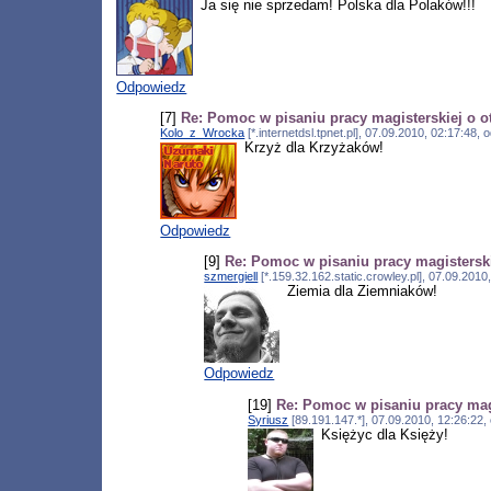
Ja się nie sprzedam! Polska dla Polaków!!!
Odpowiedz
[7]
Re: Pomoc w pisaniu pracy magisterskiej o o
Kolo_z_Wrocka
[*.internetdsl.tpnet.pl], 07.09.2010, 02:17:48
Krzyż dla Krzyżaków!
Odpowiedz
[9]
Re: Pomoc w pisaniu pracy magisterski
szmergiell
[*.159.32.162.static.crowley.pl], 07.09.201
Ziemia dla Ziemniaków!
Odpowiedz
[19]
Re: Pomoc w pisaniu pracy mag
Syriusz
[89.191.147.*], 07.09.2010, 12:26:22
Księżyc dla Księży!