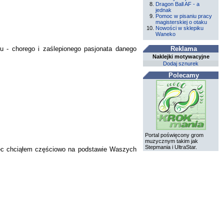
Dragon Ball AF - a
jednak
Pomoc w pisaniu pracy
magisterskiej o otaku
Nowości w sklepiku
Waneko
u - chorego i zaślepionego pasjonata danego
Reklama
Naklejki motywacyjne
Dodaj sznurek
Polecamy
Portal poświęcony grom
muzycznym takim jak
Stepmania i UltraStar.
 więc chciąłem częściowo na podstawie Waszych