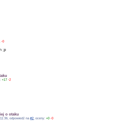
1
-0
h ;p
taku
y:
+17
-2
ej o otaku
01:11:36, odpowiedź na
#2
, oceny:
+0
-0