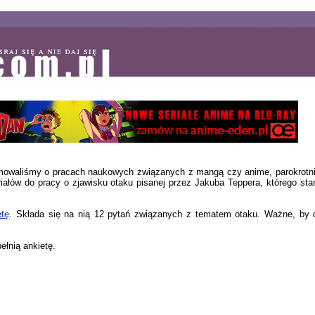
formowaliśmy o pracach naukowych związanych z mangą czy anime, parokrotn
łów do pracy o zjawisku otaku pisanej przez Jakuba Teppera, którego star
etę
. Składa się na nią 12 pytań związanych z tematem otaku. Ważne, by d
ełnią ankietę.