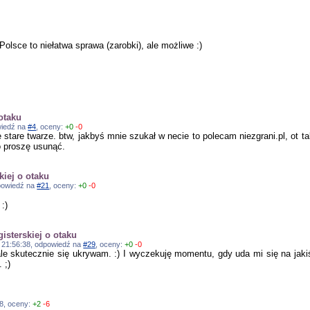
olsce to niełatwa sprawa (zarobki), ale możliwe :)
otaku
owiedź na
#4
, oceny:
+0
-0
ze stare twarze. btw, jakbyś mnie szukał w necie to polecam niezgrani.pl, ot 
o proszę usunąć.
iej o otaku
odpowiedź na
#21
, oceny:
+0
-0
 :)
isterskiej o otaku
0, 21:56:38, odpowiedź na
#29
, oceny:
+0
-0
e skutecznie się ukrywam. :) I wyczekuję momentu, gdy uda mi się na jaki
 ;)
28, oceny:
+2
-6