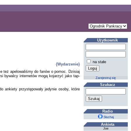
Użytkownik
na stałe
{Wydarzenie}
ie też apelowaliśmy do fanów o pomoc. Dzisiaj
si bywalcy internetów mogą kojarzyć jako tap-
Zarejestruj się
Szukacz
o ankiety przystępowały jedynie osoby, które
Radio
Słuchaj
Ankieta
Joe