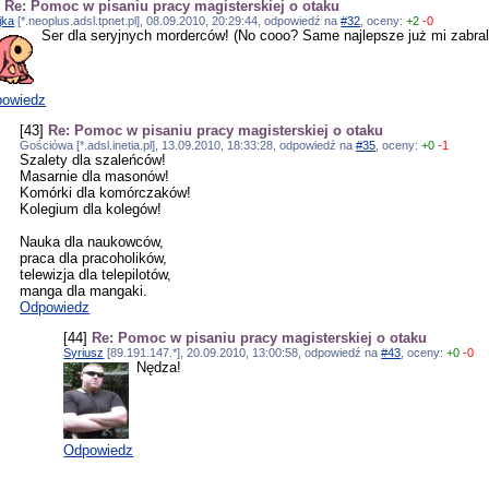
]
Re: Pomoc w pisaniu pracy magisterskiej o otaku
jka
[*.neoplus.adsl.tpnet.pl], 08.09.2010, 20:29:44, odpowiedź na
#32
, oceny:
+2
-0
Ser dla seryjnych morderców! (No cooo? Same najlepsze już mi zabrali
owiedz
[43]
Re: Pomoc w pisaniu pracy magisterskiej o otaku
Gościówa [*.adsl.inetia.pl], 13.09.2010, 18:33:28, odpowiedź na
#35
, oceny:
+0
-1
Szalety dla szaleńców!
Masarnie dla masonów!
Komórki dla komórczaków!
Kolegium dla kolegów!
Nauka dla naukowców,
praca dla pracoholików,
telewizja dla telepilotów,
manga dla mangaki.
Odpowiedz
[44]
Re: Pomoc w pisaniu pracy magisterskiej o otaku
Syriusz
[89.191.147.*], 20.09.2010, 13:00:58, odpowiedź na
#43
, oceny:
+0
-0
Nędza!
Odpowiedz