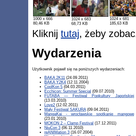
1000 x 666
1024 x 681
1024 x 683
80,46 KB
185,63 KB
68,73 KB
Kliknij
tutaj
, żeby zobac
Wydarzenia
Użytkownik pojawił się na poniższych wydarzeniach:
BAKA 2K11
(24.09.2011)
BAKA Y2K4
(12.11.2004)
CoolKon 5
(04.03.2011)
Ecchicon: 5ummer 5pecial
(09.07.2010)
FUTABA — Festiwal Popkultury Japońskiej
(13.03.2010)
Love2
(12.02.2011)
Mały Festiwal SAKURA
(09.04.2011)
MangaKai - wrocławskie spotkanie mangowe
(23.01.2010)
MOKON 2 – Clamp Festival
(17.12.2011)
NiuCon 3
(06.11.2010)
reANIMation 3
(16.07.2004)