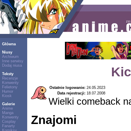
Główna
Niusy
Archiwum
Inne serwisy
Dodaj niusa
Kic
Teksty
Recenzje
Konwenty
Felietony
Ostatnie logowanie:
24.05.2023
Humor
Data rejestracji:
18.07.2008
Kiosk
Wielki comeback n
Galerie
Anime
Manga
Znajomi
Konwenty
Cosplay
Fanarty
Komiksy