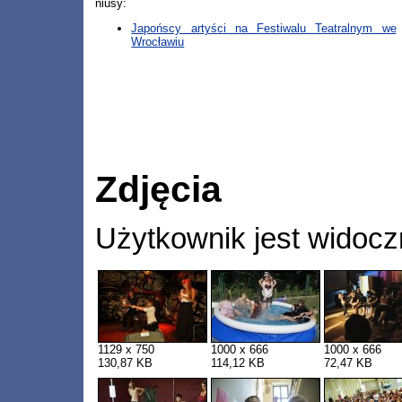
niusy:
Japońscy artyści na Festiwalu Teatralnym we
Wrocławiu
Zdjęcia
Użytkownik jest widocz
1129 x 750
1000 x 666
1000 x 666
130,87 KB
114,12 KB
72,47 KB