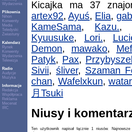
Kicajka ma 37 znaj
Wydarzenia
Plikownia
artex92
,
Ayuś
,
Elia
,
gab
Nihon
Konwenty
KameSama
,
Kazu.
Media
Teledyski
Zwiastuny
Kyuusuke
,
Lori.
,
Luc
Kalendarz
Demon
,
mawako
,
Mef
Rynek
Konwenty
Wydarzenia
Patyk
,
Pax
,
Przybysze
Telewizja
Sivii
,
śliver
,
Szaman F
Radio
Audycje
Muzyka
chan
,
Wafelxkun
,
watar
Informacje
Redakcja
月Tsuki
Współpraca
Reklama
Mecenat
IRC
Niusy i komentar
Ten użytkownik napisał łącznie 1 niusów. Najnowsze