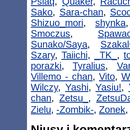
Psiaq
,
Quaker
,
Racuc
Sako
,
Sara-chan
,
Scoo
Shizuo_mori
,
shynka
Smoczus
,
Spawac
Sunako/Saya
,
Szakal
Szary
,
Taiichi
,
_TK_
,
t
porazki
,
Tyralius
,
Va
Villemo - chan
,
Vito
,
W
Wilczy
,
Yashi
,
Yasiu!
,
chan
,
Zetsu_
,
ZetsuD
Zielu
,
-Zombik-
,
Zonek
Niusy i komentar