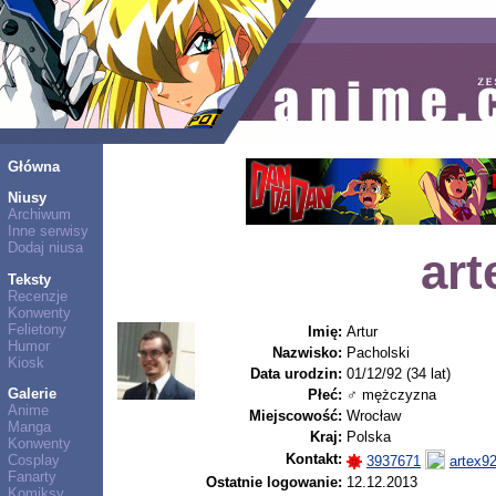
Główna
Niusy
Archiwum
Inne serwisy
Dodaj niusa
art
Teksty
Recenzje
Konwenty
Felietony
Imię:
Artur
Humor
Nazwisko:
Pacholski
Kiosk
Data urodzin:
01/12/92 (34 lat)
Galerie
Płeć:
♂ mężczyzna
Anime
Miejscowość:
Wrocław
Manga
Kraj:
Polska
Konwenty
Kontakt:
Cosplay
3937671
artex9
Fanarty
Ostatnie logowanie:
12.12.2013
Komiksy