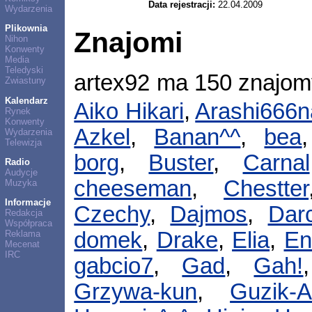
Data rejestracji:
22.04.2009
Wydarzenia
Plikownia
Znajomi
Nihon
Konwenty
Media
Teledyski
artex92 ma 150 znajo
Zwiastuny
Kalendarz
Aiko Hikari
,
Arashi666
Rynek
Konwenty
Azkel
,
Banan^^
,
bea
Wydarzenia
Telewizja
borg
,
Buster
,
Carnal
Radio
Audycje
cheeseman
,
Chestter
Muzyka
Informacje
Czechy
,
Dajmos
,
Dar
Redakcja
Współpraca
domek
,
Drake
,
Elia
,
En
Reklama
Mecenat
IRC
gabcio7
,
Gad
,
Gah!
Grzywa-kun
,
Guzik-