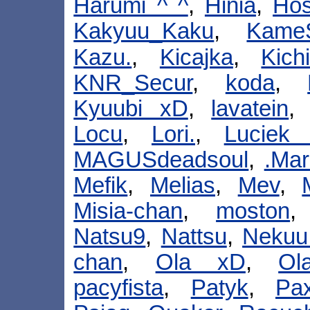
Harumi ^ ^
,
Hinia
,
Hos
Kakyuu_Kaku
,
Kame
Kazu.
,
Kicajka
,
Kich
KNR_Secur
,
koda
,
Kyuubi xD
,
lavatein
Locu
,
Lori.
,
Luciek
MAGUSdeadsoul
,
.Mar
Mefik
,
Melias
,
Mev
,
Misia-chan
,
moston
Natsu9
,
Nattsu
,
Nekuu
chan
,
Ola xD
,
Ol
pacyfista
,
Patyk
,
Pa