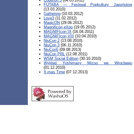
CoolKon 5
(04.03.2011)
FUTABA — Festiwal Popkultury Japońskiej
(13.03.2010)
Gathering
(10.03.2012)
Love3
(11.02.2012)
MagicON
(29.06.2012)
Magnificon eXpo
(19.05.2012)
MAGNIFIcon IX
(16.04.2011)
MAGNIFIcon VIII
(10.04.2010)
NiuCon 2
(13.08.2010)
NiuCon 3
(06.11.2010)
NiuCon5
(09.08.2013)
NiuCon PRL
(12.08.2011)
WSM Socjal Edition
(30.10.2010)
Wykład Yoshimasy Mizuo we Wrocławiu
(01.12.2010)
X-mas Time
(07.12.2013)