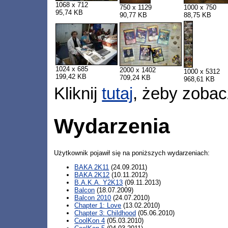
1068 x 712
750 x 1129
1000 x 750
95,74 KB
90,77 KB
88,75 KB
1024 x 685
2000 x 1402
1000 x 5312
199,42 KB
709,24 KB
968,61 KB
Kliknij
tutaj
, żeby zobac
Wydarzenia
Użytkownik pojawił się na poniższych wydarzeniach:
BAKA 2K11
(24.09.2011)
BAKA 2K12
(10.11.2012)
B.A.K.A. Y2K13
(09.11.2013)
Balcon
(18.07.2009)
Balcon 2010
(24.07.2010)
Chapter 1: Love
(13.02.2010)
Chapter 3: Childhood
(05.06.2010)
CoolKon 4
(05.03.2010)