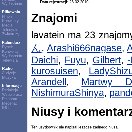
Data rejestracji:
23.02.2010
Wydarzenia
Plikownia
Znajomi
Nihon
Konwenty
Media
Teledyski
lavatein ma 23 znajom
Zwiastuny
Kalendarz
ん
,
Arashi666nagase
,
A
Rynek
Konwenty
Wydarzenia
Daichi
,
Fuyu
,
Gilbert
,
-
Telewizja
kurosuisen
,
LadyShiz
Radio
Audycje
Muzyka
Arandell
,
Martwy D
Informacje
NishimuraShinya
,
pand
Redakcja
Współpraca
Reklama
Mecenat
Niusy i komentar
IRC
Ten użytkownik nie napisał jeszcze żadnego niusa.