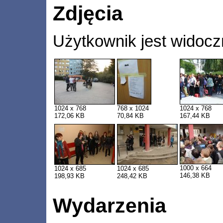
Zdjęcia
Użytkownik jest widocz
1024 x 768
768 x 1024
1024 x 768
172,06 KB
70,84 KB
167,44 KB
1000 x 664
1024 x 685
1024 x 685
146,38 KB
198,93 KB
248,42 KB
Wydarzenia