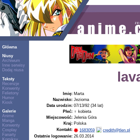
Główna
Niusy
Archiwum
Inne serwisy
Dodaj niusa
lav
Teksty
Recenzje
Konwenty
Felietony
Imię:
Marta
Humor
Nazwisko:
Jeziorna
Kiosk
Data urodzin:
07/13/92 (34 lat)
Galerie
Płeć:
♀ kobieta
Anime
Miejscowość:
Jelenia Góra
Manga
Kraj:
Polska
Konwenty
Kontakt:
Cosplay
1683059
credith@tlen.pl
Fanarty
Ostatnie logowanie:
26.03.2014
Komiksy