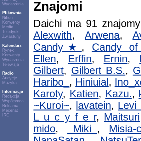
Znajomi
Wydarzenia
Plikownia
Nihon
Daichi ma 91 znajom
Konwenty
Media
Teledyski
Alexwith
,
Arwena
,
A
Zwiastuny
Candy★
,
Candy of
Kalendarz
Rynek
Konwenty
Ellen
,
Erffin
,
Ernin
,
Wydarzenia
Telewizja
Gilbert
,
Gilbert B.S.
,
G
Radio
Audycje
Haribo_
,
Hiniuial
,
Ino_x
Muzyka
Karoty
,
Katien
,
Kazu.
,
Informacje
Redakcja
Współpraca
~Kuroi~
,
lavatein
,
Levi 
Reklama
Mecenat
L u c y f e r
,
Maitsuri
IRC
mido
,
_Miki_
,
Misia-
NanaSatan
,
NatsuTer