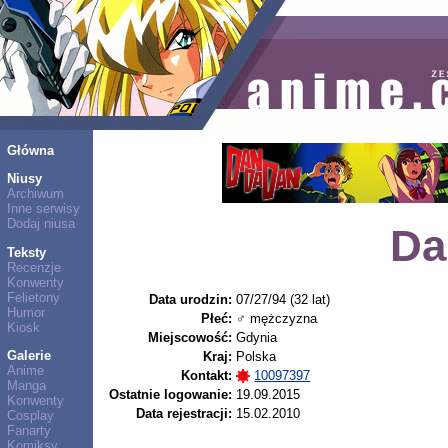
Główna
Niusy
Archiwum
Inne serwisy
Dodaj niusa
Da
Teksty
Recenzje
Konwenty
Felietony
Data urodzin:
07/27/94 (32 lat)
Humor
Płeć:
♂ mężczyzna
Kiosk
Miejscowość:
Gdynia
Galerie
Kraj:
Polska
Anime
Kontakt:
10097397
Manga
Ostatnie logowanie:
19.09.2015
Konwenty
Data rejestracji:
15.02.2010
Cosplay
Fanarty
Komiksy