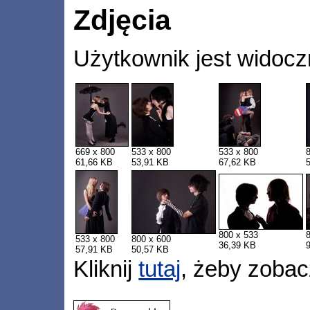
Zdjęcia
Użytkownik jest widocz
669 x 800
533 x 800
533 x 800
61,66 KB
53,91 KB
67,62 KB
800 x 533
533 x 800
800 x 600
36,39 KB
57,91 KB
50,57 KB
Kliknij
tutaj
, żeby zobac