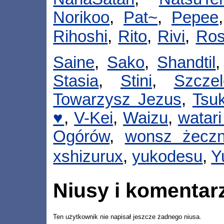
Norikoo
,
Pat~
,
Pepee
Rihoshi
,
Rito
,
Rivi
,
Ro
Saine
,
Sako
,
Shandtil
Stasia
,
Stini
,
Szczel
Towarzysz Jezus
,
Tsu
♥
,
V-Kei
,
Waizu
,
watar
Ogórów
,
wonsz żecz
xshizurux
,
yukodesu
,
Y
Niusy i komentar
Ten użytkownik nie napisał jeszcze żadnego niusa.