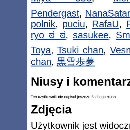
Pendergast
,
NanaSata
polnik
,
puciu
,
RafaU
,
ryo ಠ_ಠ
,
sasukee
,
Sm
Toya
,
Tsuki chan
,
Vesm
chan
,
黒雪歩夢
Niusy i komentar
Ten użytkownik nie napisał jeszcze żadnego niusa.
Zdjęcia
Użytkownik jest widocz