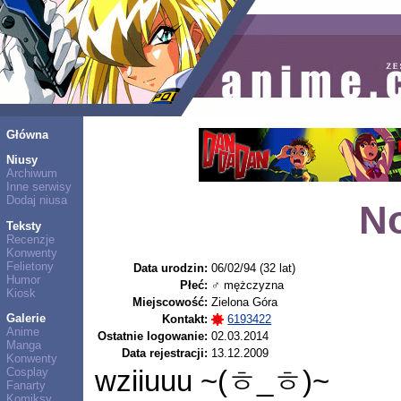
Główna
Niusy
Archiwum
Inne serwisy
Dodaj niusa
N
Teksty
Recenzje
Konwenty
Felietony
Data urodzin:
06/02/94 (32 lat)
Humor
Płeć:
♂ mężczyzna
Kiosk
Miejscowość:
Zielona Góra
Galerie
Kontakt:
6193422
Anime
Ostatnie logowanie:
02.03.2014
Manga
Data rejestracji:
13.12.2009
Konwenty
wziiuuu ~(ㅎ_ㅎ)~
Cosplay
Fanarty
Komiksy