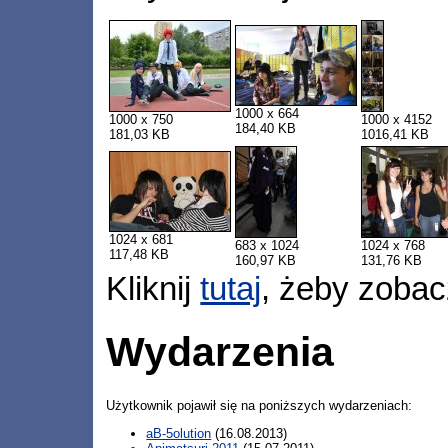
1000 x 664
1000 x 750
1000 x 4152
184,40 KB
181,03 KB
1016,41 KB
1024 x 681
683 x 1024
1024 x 768
117,48 KB
160,97 KB
131,76 KB
Kliknij
tutaj
, żeby zobac
Wydarzenia
Użytkownik pojawił się na poniższych wydarzeniach:
aB-5olution
(16.08.2013)