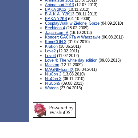
Animatsuri 2011
(15.07.2011)
Animatsuri 2013
(12.07.2013)
BAKA 2K12
(10.11.2012)
B.A.K.A. Y2K13
(09.11.2013)
BAKA Y2K8
(04.10.2008)
CosplayWalk w Zielonej Górze
(04.09.2010)
Ecchicon 4
(28.02.2009)
Japanicon IV
(19.10.2013)
Koncert GACKTa w Warszawie
(06.08.2011)
KoneCON 3
(01.07.2010)
Krakon
(30.06.2011)
Love2
(12.02.2011)
Love3
(11.02.2012)
Love 4: The white day edition
(09.03.2013)
Mackon
(12.12.2009)
MAGNIFIcon IX
(16.04.2011)
NiuCon 2
(13.08.2010)
NiuCon 3
(06.11.2010)
NiuCon5
(09.08.2013)
Watcon
(27.04.2013)