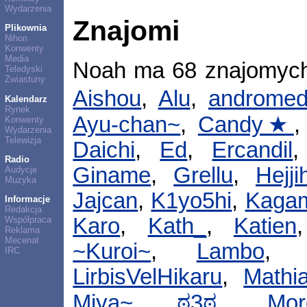
Wydarzenia
Znajomi
Plikownia
Nihon
Konwenty
Media
Noah ma 68 znajomyc
Teledyski
Zwiastuny
Aishou
,
Alu
,
androme
Kalendarz
Rynek
Ayu-chan~
,
Candy★
Konwenty
Wydarzenia
Telewizja
Daichi
,
Ed
,
Ercandil
Radio
Giname
,
Grellu
,
Hejj
Audycje
Muzyka
Jajcan
,
K1yo5hi
,
Kaga
Informacje
Redakcja
Karo
,
Kath_
,
Katien
Współpraca
Reklama
Mecenat
~Kuroi~
,
Lambo
IRC
LirbisVelHikaru
,
Mathi
Miya~ ಠ3ಠ
,
Mor